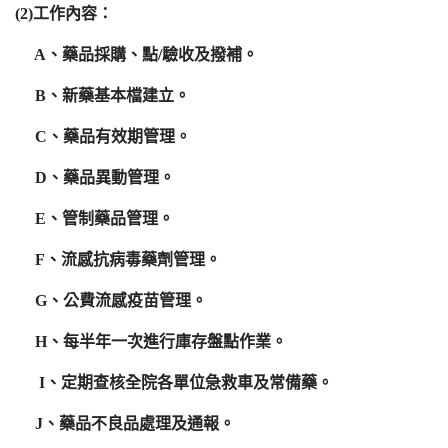
(2)工作內容：
榮譽榜
A
、藥品採購、點
/
驗收及撥補。
醫療團隊(all)文章對應模組
B
、新藥基本檔建立。
藥委會公告
C
、藥品有效期管理。
D
、藥品異動管理。
E
、管制藥品管理。
F
、流感抗病毒藥劑管理。
G
、公費流感疫苗管理。
H
、每半年一次進行庫存盤點作業。
I
、定期查核全院各單位急救車及常備藥。
J
、藥品不良品處理及通報。