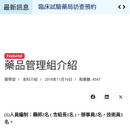
最新訊息
臨床試驗藥局訪查預約
溫濕度監控設備校正報告
溫濕度監控記錄
臨床試驗用藥管理申請文件
Featured
藥品管理組介紹
最新公告
疫苗專區
藥學部
本科介紹
2016年11月16日
點擊數: 4547
最新消息
慈濟藥訊
(1)人員編制：藥師
2
名
(
含組長
1
名
)
，辦事員
2
名，技術員
3
藥品異動
名。