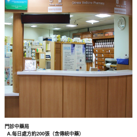
榮譽榜
醫療團隊(all)文章對應模組
藥委會公告
門診中藥局
A.每日處方約200張（含傳統中藥）