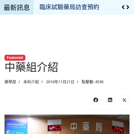
最新訊息
臨床試驗藥局訪查預約
溫濕度監控設備校正報告
溫濕度監控記錄
臨床試驗用藥管理申請文件
Featured
中藥組介紹
最新公告
疫苗專區
藥學部
本科介紹
2016年11月21日
點擊數: 4536
最新消息
慈濟藥訊
藥品異動