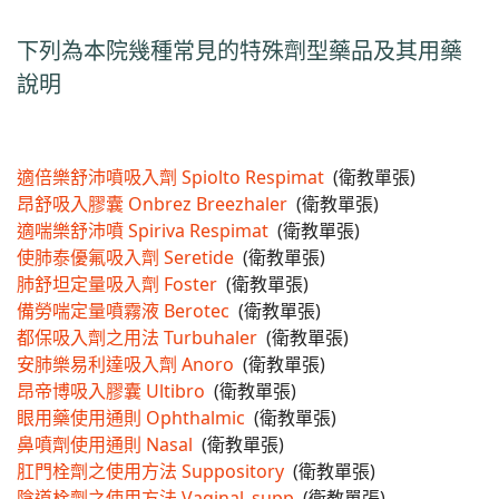
榮譽榜
下列為本院幾種常見的特殊劑型藥品及其用藥
說明
醫療團隊(all)文章對應模組
藥委會公告
適倍樂舒沛噴吸入劑 Spiolto Respimat
(衛教單張)
昂舒吸入膠囊 Onbrez Breezhaler
(衛教單張)
適喘樂舒沛噴 Spiriva Respimat
(衛教單張)
使肺泰優氟吸入劑 Seretide
(衛教單張)
肺舒坦定量吸入劑 Foster
(衛教單張)
備勞喘定量噴霧液 Berotec
(衛教單張)
都保吸入劑之用法 Turbuhaler
(衛教單張)
安肺樂易利達吸入劑 Anoro
(衛教單張)
昂帝博吸入膠囊 Ultibro
(衛教單張)
眼用藥使用通則 Ophthalmic
(衛教單張)
鼻噴劑使用通則 Nasal
(衛教單張)
肛門栓劑之使用方法 Suppository
(衛教單張)
陰道栓劑之使用方法 Vaginal_supp
(衛教單張)