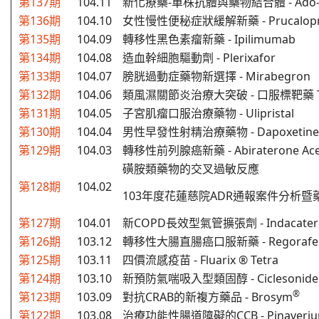
第137期
104.11
新化療藥-單株抗體與藥物結合體 - Ado-Tra
第136期
104.10
女性慢性便秘症狀緩解新藥 - Prucalopr
第135期
104.09
轉移性黑色素瘤新藥 - Ipilimumab
第134期
104.08
造血幹細胞驅動劑 - Plerixafor
第133期
104.07
膀胱過動症藥物新選擇 - Mirabegron
第132期
104.06
類風濕關節炎治療大突破 - 口服標靶藥 Tofa
第131期
104.05
子宮肌瘤口服治療藥物 - Ulipristal
第130期
104.04
男性早發性射精治療藥物 - Dapoxetine
第129期
104.03
轉移性前列腺癌新藥 - Abiraterone Ace
磺胺類藥物的交叉過敏反應
第128期
104.02
103年度花蓮慈院ADR通報案件分析
第127期
104.01
新COPD長效型氣管擴張劑 - Indacater
第126期
103.12
轉移性大腸直腸癌口服新藥 - Regorafen
第125期
103.11
四價流感疫苗 -
Fluarix
® Tetra
第124期
103.10
新預防氣喘吸入型類固醇 - Ciclesonide
®
第123期
103.09
對抗CRAB的新複方藥品 -
Brosym
第122期
103.08
治療功能性腸道障礙的CCB - Pinaveri