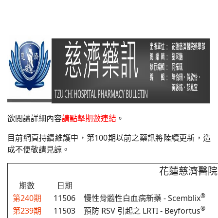
藥委會公告
欲閱讀詳細內容
請點擊期數連結
。
目前網頁持續維護中，第100期以前之藥訊將陸續更新，造
成不便敬請見諒。
花蓮慈濟醫院
期數
日期
®
第240期
11506
慢性骨髓性白血病新藥 - Scemblix
®
第239期
11503
預防 RSV 引起之 LRTI - Beyfortus