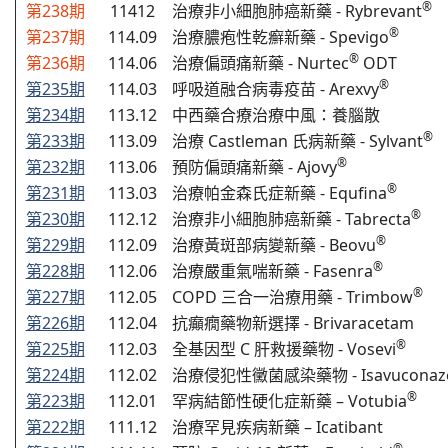
®
第238期
11412
治療非小細胞肺癌新藥 - Rybrevant
®
第237期
114.09
治療膿疱性乾癬新藥 - Spevigo
®
第236期
114.06
治療偏頭痛新藥 - Nurtec
ODT
®
第235期
114.03
呼吸道融合病毒疫苗 - Arexvy
第234期
113.12
中西藥合療治療中風：養腦散
®
第233期
113.09
治療 Castleman 氏病新藥 - Sylvant
®
第232期
113.06
預防偏頭痛新藥 - Ajovy
®
第231期
113.03
治療帕金森氏症新藥 - Equfina
®
第230期
112.12
治療非小細胞肺癌新藥 - Tabrecta
®
第229期
112.09
治療黃斑部病變新藥 - Beovu
®
第228期
112.06
治療嚴重氣喘新藥 - Fasenra
®
第227期
112.05
COPD 三合一治療用藥 - Trimbow
第226期
112.04
抗癲癇藥物新選擇 - Brivaracetam
®
第225期
112.03
全基因型 C 肝救援藥物 - Vosevi
第224期
112.02
治療侵犯性黴菌感染藥物 - Isavuconazo
®
第223期
112.01
罕病結節性硬化症新藥 – Votubia
第222期
111.12
治療罕見疾病新藥 – Icatibant