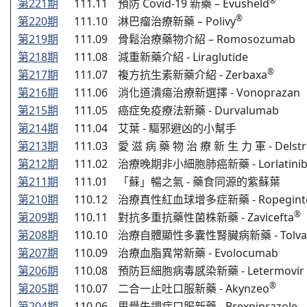
®
第221期
111.11
預防 Covid-19 新藥 – Evusheld
®
第220期
111.10
淋巴瘤治療新藥 – Polivy
第219期
111.09
骨鬆治療藥物介紹 – Romosozumab
第218期
111.08
減重新藥介紹 - Liraglutide
®
第217期
111.07
複方抗生素新藥介紹 - Zerbaxa
第216期
111.06
消化道潰瘍治療新選擇 - Vonoprazan
第215期
111.05
癌症免疫療法新藥 - Durvalumab
第214期
111.04
艾葉 - 驅邪避凶的小幫手
第213期
111.03
愛 滋 病 藥 物 治 療 新 生 力 軍 - Delstr
第212期
111.02
治療晚期非小細胞肺癌新藥 - Lorlatini
第211期
111.01
「蘇」暢之氣 - 藥食同源的紫蘇葉
第210期
110.12
治療真性紅血球增多症新藥 - Ropeginterfe
®
第209期
110.11
對抗多重抗藥性菌株新藥 - Zavicefta
第208期
110.10
治療自體顯性多囊性腎臟病新藥 - Tolvap
第207期
110.09
治療血脂異常新藥 - Evolocumab
第206期
110.08
預防巨細胞病毒感染新藥 - Letermovir
®
第205期
110.07
二合一止吐口服新藥 - Akynzeo
第204期
110.06
思覺失調症口服新藥 - Brexpiprazole