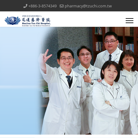
+886-3-8574349
pharmacy@tzuchi.com.tw
醫療團隊(all)文章對應模組
藥委會公告
臨床試驗藥局訪查預約
溫濕度監控設備校正報告