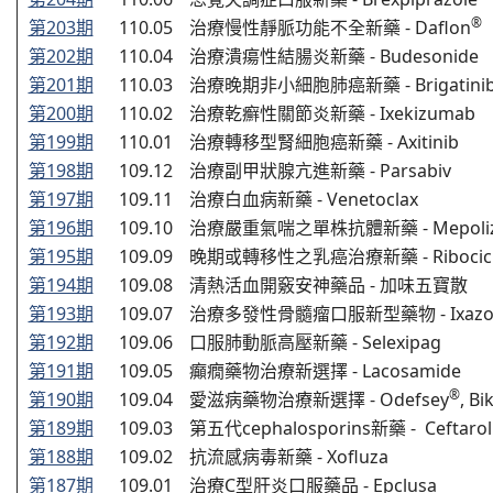
®
第203期
110.05
治療慢性靜脈功能不全新藥 - Daflon
第202期
110.04
治療潰瘍性結腸炎新藥 - Budesonide
第201期
110.03
治療晚期非小細胞肺癌新藥 - Brigatini
第200期
110.02
治療乾癬性關節炎新藥 - Ixekizumab
第199期
110.01
治療轉移型腎細胞癌新藥 - Axitinib
第198期
109.12
治療副甲狀腺亢進新藥 - Parsabiv
第197期
109.11
治療白血病新藥 - Venetoclax
第196期
109.10
治療嚴重氣喘之單株抗體新藥 - Mepoli
第195期
109.09
晚期或轉移性之乳癌治療新藥 - Ribocicl
第194期
109.08
清熱活血開竅安神藥品 - 加味五寶散
第193期
109.07
治療多發性骨髓瘤口服新型藥物 - Ixazo
第192期
109.06
口服肺動脈高壓新藥 - Selexipag
第191期
109.05
癲癇藥物治療新選擇 - Lacosamide
®
第190期
109.04
愛滋病藥物治療新選擇 - Odefsey
, Bi
第189期
109.03
第五代cephalosporins新藥 - Ceftarol
第188期
109.02
抗流感病毒新藥 - Xofluza
第187期
109.01
治療C型肝炎口服藥品 - Epclusa