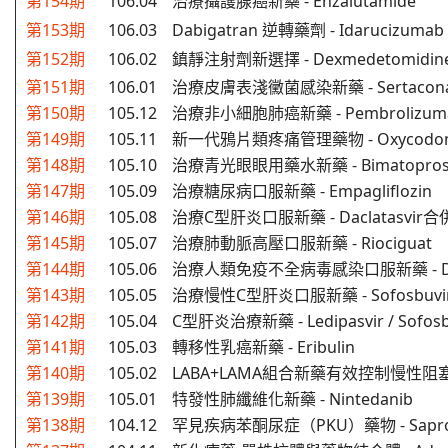
第154期
106.04
治療攝護腺癌新藥
-
Enzalutamide
第153期
106.03
Dabigatran 逆轉藥劑
-
Idarucizumab
第152期
106.02
鎮靜注射劑新選擇
-
Dexmedetomidin
第151期
106.01
治療皮膚表淺黴菌感染新藥 - Sertacona
第150期
105.12
治療非小細胞肺癌新藥 - Pembrolizum
第149期
105.11
新一代鴉片類疼痛管理藥物 - Oxycodo
第148期
105.10
治療青光眼眼用藥水新藥 - Bimatoprost 
第147期
105.09
治療糖尿病口服新藥 - Empagliflozin
第146期
105.08
治療C型肝炎口服新藥 - Daclatasvir合併A
第145期
105.07
治療肺動脈高壓口服新藥 - Riociguat
第144期
105.06
治療人類免疫不全病毒感染口服新藥
- 
第143期
105.05
治療慢性C型肝炎口服新藥
- Sofosbuvi
第142期
105.04
C型肝炎治療新藥 - Ledipasvir / Sofosb
第141期
105.03
轉移性乳癌新藥 - Eribulin
第140期
105.02
LABA+LAMA組合新藥有效控制慢性阻
第139期
105.01
特發性肺纖維化新藥
- Nintedanib
第138期
104.12
罕見疾病苯酮尿症（PKU）藥物 - Saprop