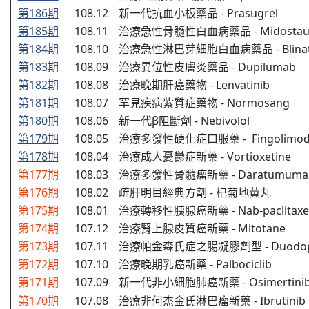
第186期
108.12
新一代抗血小板藥品 - Prasugrel
第185期
108.11
治療急性骨髓性白血病藥品 - Midostaur
第184期
108.10
治療急性淋巴芽細胞白血病藥品 - Blina
第183期
108.09
治療異位性皮膚炎藥品 - Dupilumab
第182期
108.08
治療晚期肝癌藥物 - Lenvatinib
第181期
108.07
罕見疾病紫質症藥物 - Normosang
第180期
108.06
新一代β阻斷劑 - Nebivolol
第179期
108.05
治療多發性硬化症口服藥 - Fingolimo
第178期
108.04
治療成人憂鬱症新藥 - Vortioxetine
第177期
108.03
治療多發性骨髓瘤新藥 - Daratumuma
第176期
108.02
疏肝明目經典方劑 - 杞菊地黃丸
第175期
108.01
治療轉移性胰腺癌新藥 - Nab-paclitaxe
第174期
107.12
治療腎上腺皮質癌新藥 - Mitotane
第173期
107.11
治療帕金森氏症之腸凝膠劑型 - Duodo
第172期
107.10
治療晚期乳癌新藥 - Palbociclib
第171期
107.09
新一代非小細胞肺癌新藥 - Osimertini
第170期
107.08
治療非何杰金氏淋巴瘤新藥
- Ibrutinib