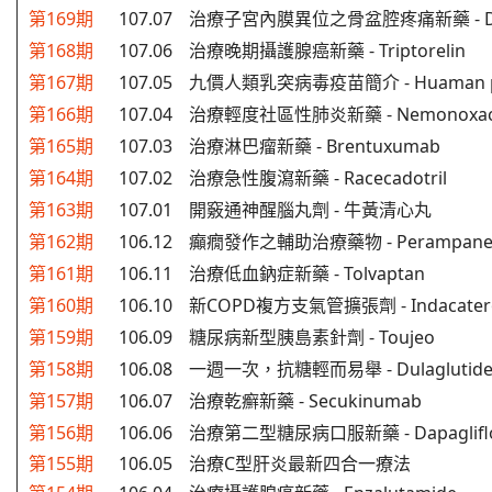
第169期
107.07
治療子宮內膜異位之骨盆腔疼痛新藥
- 
第168期
107.06
治療晚期攝護腺癌新藥
- Triptorelin
第167期
107.05
九價人類乳突病毒疫苗簡介
- Huaman p
第166期
107.04
治療輕度社區性肺炎新藥
- Nemonoxa
第165期
107.03
治療淋巴瘤新藥
- Brentuxumab
第164期
107.02
治療急性腹瀉新藥
- Racecadotril
第163期
107.01
開竅通神醒腦丸劑
- 牛黃清心丸
第162期
106.12
癲癇發作之輔助治療藥物
-
Perampane
第161期
106.11
治療低血鈉症新藥
- Tolvaptan
第160期
106.10
新COPD複方支氣管擴張劑
- I
ndacater
第159期
106.09
糖尿病新型胰島素針劑
- Toujeo
第158期
106.08
一週一次，抗糖輕而易舉
-
Dulaglutid
第157期
106.07
治療乾癬新藥
-
Secukinumab
第156期
106.06
治療第二型糖尿病口服新藥
-
Dapaglifl
第155期
106.05
治療C型肝炎最新四合一療法