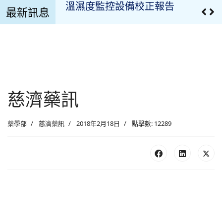
最新訊息
溫濕度監控記錄
臨床試驗用藥管理申請文件
最新公告
疫苗專區
慈濟藥訊
最新消息
藥學部
慈濟藥訊
2018年2月18日
點擊數: 12289
慈濟藥訊
藥品異動
榮譽榜
醫療團隊(all)文章對應模組