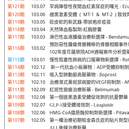
第121期
103.07
罕病陣發性夜間血紅素尿症的曙光 -
Ec
第120期
103.06
褪黑激素受體 ( MT-1 & MT-2 ) 致效劑 
第119期
103.05
砍皮蛇的新武器-帶狀疱疹疫苗
第118期
103.04
天然降血脂製劑-紅麴膠囊
第117期
103.03
淋巴性血液腫瘤治療新選擇 - Bendamus
預防惡性腫瘤骨骼轉移的骨骼相關事件新藥 
第116期
103.02
102年度花蓮慈院ADR通報案件分析
第115期
103.01
慢性阻塞性肺病的口服藥物新選擇 - Roflu
第114期
102.12
新一代抗血小板藥物：ADP受體抑制劑 - Ti
第113期
102.11
吸入型肺動脈高壓藥物 - Iloprost
第112期
102.10
治療濕式黃斑部病變的VEGF抑制劑 - Afli
第111期
102.09
紅斑性狼瘡治療新藥 - Belimumab
第110期
102.08
第一個退黑激素受體促效劑的抗憂鬱藥 - Ago
第109期
102.07
GLP-1接受體增效劑 - Liraglutide
第108期
102.06
HMG-CoA還原酶抑制劑新選擇 - Pitavas
第107期
102.05
第一種治療初期帕金森氏症的貼片劑型藥物 - 
ALL後線治療新藥