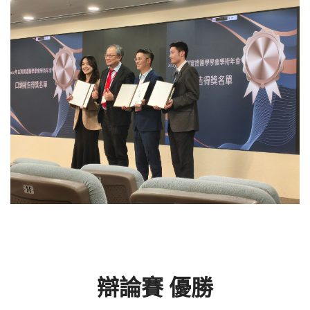
辯論賽 優勝