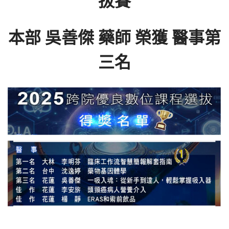
拔賽
本部 吳善傑 藥師 榮獲 醫事第
三名