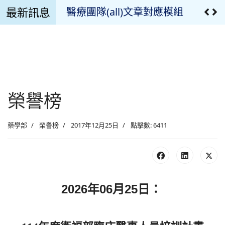
最新訊息
藥委會公告
臨床試驗藥局訪查預約
溫濕度監控設備校正報告
溫濕度監控記錄
榮譽榜
臨床試驗用藥管理申請文件
藥學部
榮譽榜
2017年12月25日
點擊數: 6411
最新公告
疫苗專區
最新消息
2026年06月25日：
慈濟藥訊