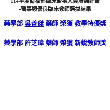
114年度衛福部臨床醫事人員培訓計畫
藥品異動
-醫事類優良臨床教師選拔結果
榮譽榜
藥學部
吳善傑
藥師 榮獲 教學特優獎
醫療團隊(all)文章對應模組
藥學部
許芝瑋
藥師 榮獲 新銳教師獎
藥委會公告