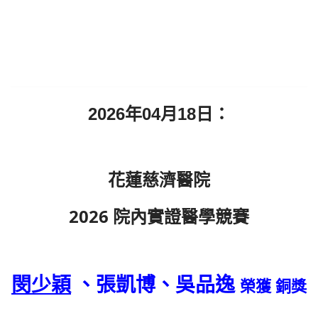
2026年04月18日：
花蓮慈濟醫院
2026 院內實證醫學競賽
閔少穎
、張
凱
博、吳品逸
榮獲 銅獎