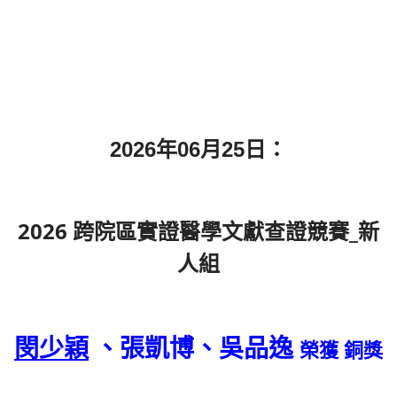
2026年06月25日：
2026 跨院區實證醫學文獻查證競賽_新
人組
閔少穎
、張
凱
博、吳品逸
榮獲 銅獎