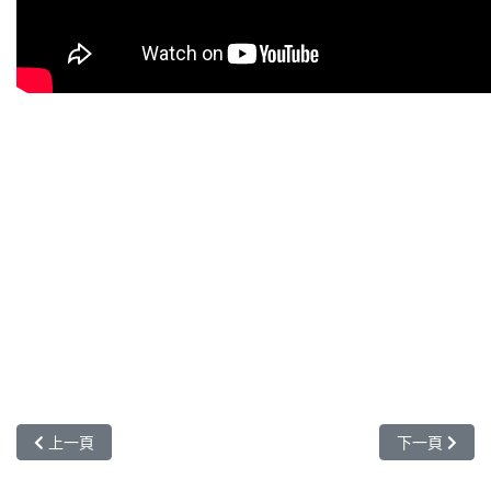
公費 COVID-19 複合式單株抗體 Evusheld 領用方案
(20230109 更新)
公費COVID-19 複合式單株抗體 Evusheld 醫療照護人員用
藥說明書 (20220101 更新)
上一篇文章: 多國語言用藥衛教單張
下一篇文章:
上一頁
下一頁