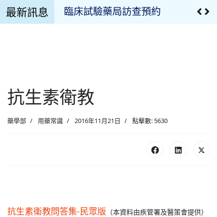
最新訊息
臨床試驗藥局訪查預約
溫濕度監控設備校正報告
溫濕度監控記錄
臨床試驗用藥管理申請文件
抗生素衛教
最新公告
藥學部
用藥常識
2016年11月21日
點擊數: 5630
疫苗專區
最新消息
慈濟藥訊
藥品異動
抗生素衛教問答集-民眾版
（本資料由疾管署及醫策會提供）