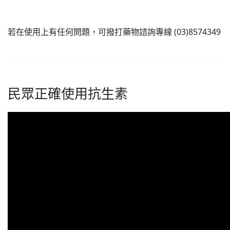
榮譽榜
若在使用上有任何問題，可撥打藥物諮詢專線 (03)8574349
醫療團隊(all)文章對應模組
藥委會公告
民眾正確使用抗生素