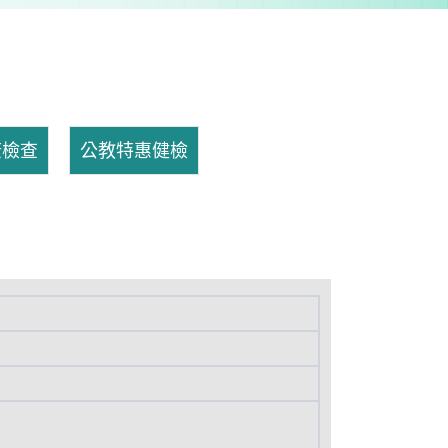
康檢查
公教特惠健檢