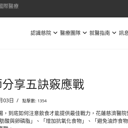
國際醫療
認識慈院
醫療團隊
就醫指南
訊
師分享五訣竅應戰
月03日
點擊數: 1354
場，到底如何注意飲食才能提供最佳戰力，花蓮慈濟醫院
飽和脂肪酸與卵磷脂」、「增加抗氧化食物」、「避免油炸