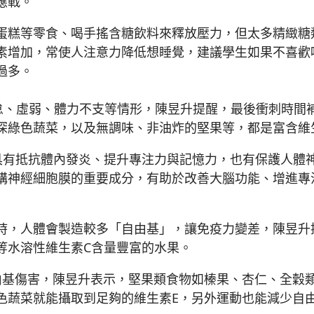
應戰。
糕等零食、喝手搖含糖飲料來釋放壓力，但太多精緻糖
素增加，常使人注意力降低想睡覺，建議學生如果不喜歡
過多。
、虛弱、體力不支等情形，陳昱升提醒，最後衝刺時間補
深綠色蔬菜，以及無調味、非油炸的堅果等，都是富含維
酸具有抵抗體內發炎、提升專注力與記憶力，也有保護人體
構神經細胞膜的重要成分，有助於改善大腦功能、增進專
時，人體會製造較多「自由基」，讓免疫力變差，陳昱升
等水溶性維生素C含量豐富的水果。
基傷害，陳昱升表示，堅果類食物如榛果、杏仁、全穀類
色蔬菜就能攝取到足夠的維生素E，另外運動也能減少自