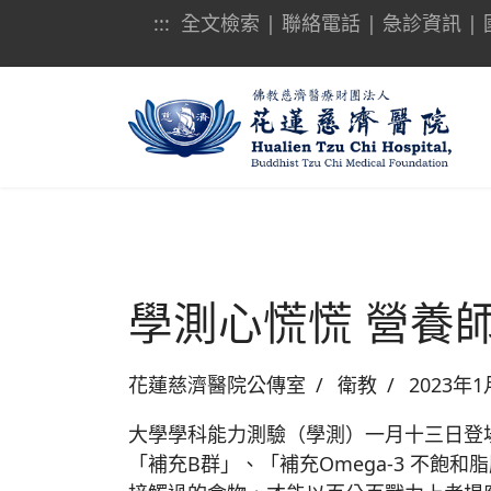
:::
全文檢索
|
聯絡電話
|
急診資訊
|
學測心慌慌 營養
花蓮慈濟醫院公傳室
衛教
2023年1
大學學科能力測驗（學測）一月十三日登
「補充B群」、「補充Omega-3 不