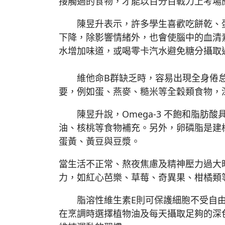
接觸過的食物，才能以百分百戰力上考場
陳昱升表示，許多學生喜歡吃餅乾、蛋
下降，除影響情緒外，也會使腦中的血清
水增加味道，或喝零卡汽水避免糖分攝取
維他命B群缺乏時，容易出現全身倦怠
要，例如蛋、燕麥、糙米等全穀類食物，
陳昱升說，Omega-3 不飽和脂肪
油、核桃等食物補充。另外，卵磷脂是建
蛋黃、黃豆與豆漿。
當生活不正常、熬夜焦慮及精神壓力過大
力，如紅心芭樂、草莓、奇異果、柑橘類
脂溶性維生素E則可保護細胞不受自由
在烹調時選擇植物油及每天攝取足夠的深