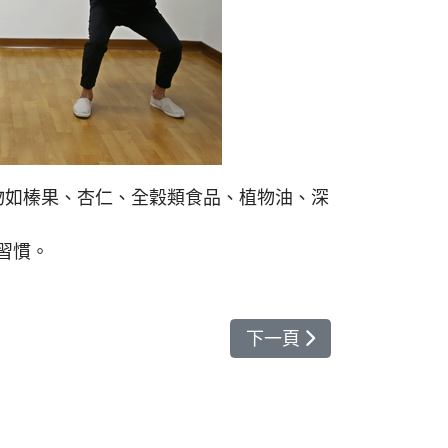
物如榛果、杏仁、全穀類食品、植物油、深
習慣。
下一篇文章: 泡湯禦寒
下一頁