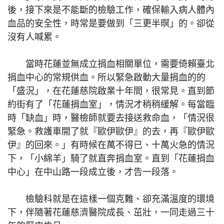
後，接下來是不能斷的檢驗工作，確保輸入病人體內
血品的安全性，時常是要做到「三更半暝」的。卻從
沒有人喊累。
當時花蓮並無成立捐血相關單位，需要倚賴臺北
捐血中心的常規供血。所以緊急啟動大量捐血的的
「盛況」，在花蓮慈院啟業十年間，很常見。直到節
約街有了「花蓮捐血室」，情況才稍稍緩解。每當臨
時「缺血」時，醫檢師就要去接送救命血，「情況很
緊急。救護車開了就『歐伊歐伊』的去，再『歐伊歐
伊』的回來。」有時候在萬不得已、十萬火急的情況
下，「小綿羊」騎了就直奔捐血室。直到「花蓮捐血
中心」在中山路一段成立後，才告一段落。
檢驗科就是在這樣一個克難、卻充滿溫度的環境
下，伴隨著花蓮慈濟醫院成長、茁壯，一同走過三十