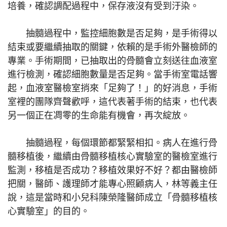
培養，確認調配過程中，保存液沒有受到汙染。
抽髓過程中，監控細胞數是否足夠，是手術得以
結束或要繼續抽取的關鍵，依賴的是手術外醫檢師的
專業。手術期間，已抽取出的骨髓會立刻送往血液室
進行檢測，確認細胞數量是否足夠。當手術室電話響
起，血液室醫檢室捎來「足夠了！」的好消息，手術
室裡的團隊齊聲歡呼，這代表著手術的結束，也代表
另一個正在凋零的生命能有機會，再次綻放。
抽髓過程，每個環節都緊緊相扣。病人在進行骨
髓移植後，繼續由骨髓移植核心實驗室的醫檢室進行
監測，移植是否成功？移植效果好不好？都由醫檢師
把關，醫師、護理師才能專心照顧病人，林等義主任
說，這是當時和小兒科陳榮隆醫師成立「骨髓移植核
心實驗室」的目的。