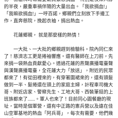
的半夜，嚴重車禍伴隨的大量出血。「我欲捐血!」
「我嘛欲捐血!」一呼百諾，鄉親們立刻放下手邊工
作，直奔慈院，挽起衣袖，捐出熱血。
花蓮鄉親， 就是那麼樣的熱情！
一大批、一大批的鄉親趕到檢驗科。院內同仁來
了！慈濟志工更是捲袖響應。還有醫師在上刀前，先
來捐一袋熱血貢獻愛心。透過花蓮的燕聲廣播電臺聲
與漢聲廣播電臺，全花蓮大力「放送」，附近的民眾
都來了！有從田裡來的，有穿著圍裙來的，還有頭髮
做到一半、髮捲還在頭上的家庭主婦，計程車司機大
哥、附近店家、警察先生、工地大哥、西裝筆挺的上
班族都來了……。軍人也來了！目前同心園餐廳的現
址，當時是個軍營，還有中正路的憲兵營以及遠在佳
山空軍基地的熱血「阿兵哥」，每次有需要，他們幾