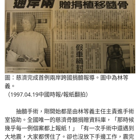
圖：慈濟完成首例兩岸跨國捐髓報導。圖中為林等
義。
（1997.04.19中國時報/報紙翻拍）
抽髓手術，剛開始都是由林等義主任主責進手術
室協助。全國唯一的慈濟骨髓捐贈資料庫，「那時候
幾乎每一例個案都上報紙！」「有一次手術中還遇到
大地震，大家都愣住了。卻也沒放下手邊工作，震完