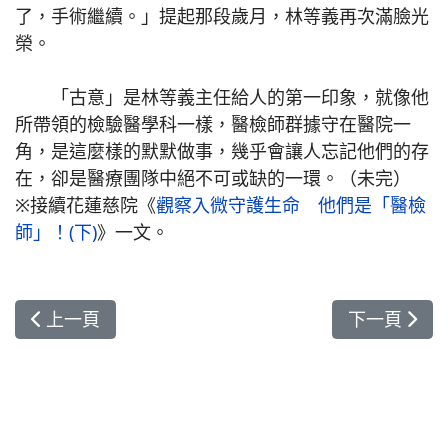
了，手術繼續。」提起那段歲月，林等義再次滿臉光
榮。
「古意」是林等義主任給人的第一印象，就像他
所帶領的檢驗醫學科一樣，醫檢師群據守在醫院一
角，是這麼樣的默默做事，幾乎會讓人忘記他們的存
在，卻是醫療團隊中絕不可或缺的一環。（未完）
※接續花蓮慈院《
觀察入微守護生命 他們是「醫檢
師」！(下)
》一文。
上一篇文章: 早產兒宥宥的故事
下一篇文章:
上一頁
下一頁