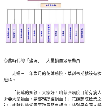
◎舊時代的「盛況」 大量捐血緊急動員
走過三十年歲月的花蓮慈院，草創初期就設有檢
驗科。
「花蓮的鄉親，大家好！咱慈濟病院目前有病人
需要大量輸血，請鄉親踴躍捐血！」花蓮慈院啟業之
初，檢驗科時常需要動員緊急捐血。特別是夜深人靜