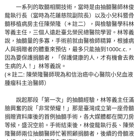
一系列的取髓相關技術，當時是由抽髓醫師林俊
龍執行長（當時為花蓮慈院副院長）以及小兒科暨骨
髓移植病房主任陳榮隆（＊註二），與檢驗醫學科林
等義主任，三個人遠赴臺北榮民總醫院學習。林等義
說，抽髓量的多寡，手術前就由醫檢師精算，根據病
人與捐贈者的體重來預估，最多只能抽到1000c.c.，
因為要保護捐髓者，「保護健康的人，才有機會去救
生病的人！」林等義說。
(＊註二: 陳榮隆醫師現為和信治癌中心醫院小兒血液
腫瘤科主治醫師）
說起那段「第一次」的抽髓經驗，林等義主任滿
臉興奮的說「非常榮耀！」那是臺灣成立第一座骨髓
捐贈資料庫後的首例抽髓手術，各大媒體都在開刀房
等候，盛況空前。手術結束後，林俊龍執行長、陳榮
隆醫師兩位抽髓醫師忙著照顧捐髓者，後續的骨髓液