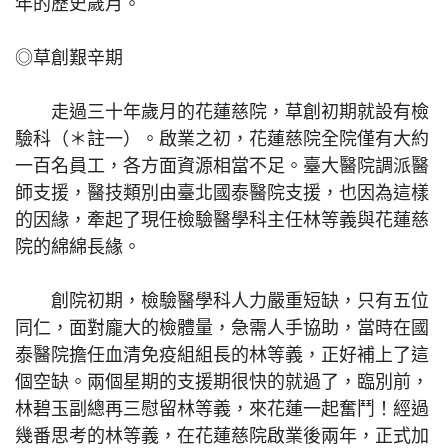
年的歷史歲月。
◎草創艱辛期
走過三十年歲月的花蓮慈院，草創初期就設有檢
驗科（＊註一）。啟業之初，花蓮慈院全院僅有大約
一百名員工，各方面資源相當不足。臺大醫院調派醫
師支援，醫技類別由臺北國泰醫院支援，也因為這樣
的因緣，牽起了現任檢驗醫學科主任林等義與花蓮慈
院的綿綿長緣。
創院初期，檢驗醫學科人力嚴重短缺，只有五位
同仁，面對龐大的檢體量，急需人手協助，當時在國
泰醫院擔任血清免疫組組長的林等義，正好補上了這
個空缺。兩個星期的支援期很快的就過了，臨別前，
林碧玉副總再三慰留林等義，來花蓮一起奮鬥！經過
幾番思考的林等義，在花蓮慈院啟業後兩年，正式加