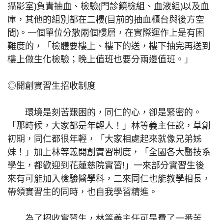
攝影室)負責抽血、檢驗(門診鏡檢組、血液組)以及血
庫，其他的組別都在二樓(目前的抽血櫃台與後方空
間)。一個單位分散兩個樓層，在實際運作上是有困
難度的，「檢體要樓上、樓下的送，樓下抽完再送到
樓上做生化檢驗；晚上值班也要分兩邊值班。」
◎開創實習生招收制度
環境是刻苦艱困的，同仁的心，卻是緊密的。
「那時候，大家都是年輕人！」林等義主任說，草創
初期，同仁都很年輕，「大家相處起來就像兄弟姊
妹！」加上林等義開創實習制度，「全國各大醫技系
學生，都歡迎到花蓮慈院實習!」一來部分實習生後
來有可能加入檢驗醫學科，二來同仁也能教學相長，
帶領實習生的同時，也自我學習精進。
為了招收實習生，林等義主任可是費了一番苦