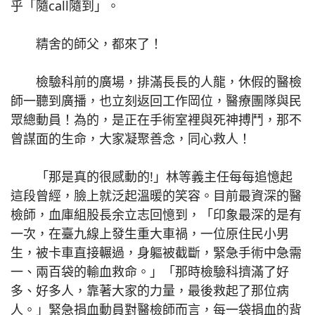
乎「隨call隨到」。
精舍的師父，都來了！
檢驗科前的廣場，排滿長長的人龍，休假的醫檢
師一聽到廣播，也立刻返回工作岡位，醫療團隊與民
眾總動員！為的，是正在手術室裡與死神搏鬥，那不
曾謀面的生命，大家凝聚善念，同心救人！
「那是真的很感動的!」林等義主任每每追憶起
這段曾經，臉上就泛起溫暖的笑容。目前最資深的醫
檢師，血庫組股長余立志回憶到，「印象最深的是有
一次，在臺九線上發生重大車禍，一位原住民小男
生，被卡車直接輾過，身軀被截斷，緊急手術中急需
一、兩百袋的輸血救命。」「那時檢驗科擠滿了好
多、好多人，靠著大家的力量，最後救起了那位病
人。」緊急捐血動員對醫檢師而言，每一袋捐血的背