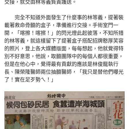
交接，就交由林等義負責護送。
完全不知道外面發生了什麼事的林等義，提著裝
載著救命骨髓的盒子，準備進行交接。手術室門一
開，「喀擦！喀擦！」的閃光燈此起彼落，不知所措
的林等義，就這樣留下了提著盒子搭配招牌憨厚笑容
的照片，登上各大媒體版面，每每想起，他就覺得特
別不好意思，他說，取髓團隊中的每個人都很重要，
但是在他心中，覺得最有貢獻的應該是林俊龍執行
長、陳榮隆醫師兩位抽髓醫師，「我只是替他們曝光
了！實在足歹勢ㄟ！」