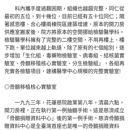
科內攜手度過艱困期，組織也越趨完整，同仁從
最初的五位，到十幾位，目前已經有五十位同仁；隨
著感恩樓、合心樓兩棟院區建築增建，原本的開刀房
供應室搬家後，院方將原本的空間挪給檢驗醫學科。
檢驗醫學科擁有了完整的二樓空間，不用再樓上、樓
下跑。單位越來越上軌道，除了原有的七個組別，逐
步增加「生化組、毒藥物檢驗室、病毒組、結核菌實
驗室、骨髓移殖核心實驗室、分生檢驗組」，各組再
充實各檢驗項目，建構醫學中心規模的完整實驗室!
◎骨髓移植核心實驗室
一九九三年，花蓮慈院啟業第八年。清晨六點，
開刀房裡，正在執行第一例抽髓手術。這是慈濟成立
「骨髓捐贈資料中心」後的第一例手術。慈濟骨髓捐
贈資料中心是全臺灣首座也是唯一的骨髓捐贈資料