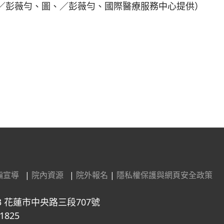
／彭薇勻、圖、／彭薇勻、國際醫療服務中心提供）
交流分享
騙宣導
|
院內資源
|
院外報名
|
隱私權保護與網頁安全政策
3 花蓮市中央路三段707號
1825