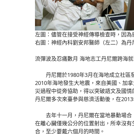
左圖：儘管在接受神經傳導檢查時，因為
右圖：神經內科劉安邦醫師（左二）為丹
流彈波及忍痛數月 海地志工丹尼爾跨海
丹尼爾於1980年3月在海地成立社區
2010年海地發生大地震，來自美國、
災過程中從旁協助，得以突破語文及國情
丹尼爾多次來臺參與慈濟活動後，在201
去年十一月，丹尼爾在當地暴動場合，
在離心臟僅幾公分的位置射出，所幸沒有
合，至少要戴六個月的時間。