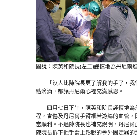
圖說：陳英和院長(左二)謹慎地為丹尼爾
「沒人比陳院長更了解我的手了，我很
點滴滴，都讓丹尼爾心裡充滿感恩。
四月七日下午，陳英和院長謹慎地為丹
程，會傷及丹尼爾手臂細若游絲的血管，
當順利。不過陳院長也補充說明，丹尼爾
陳院長拆下他手臂上鬆脫的骨外固定器的