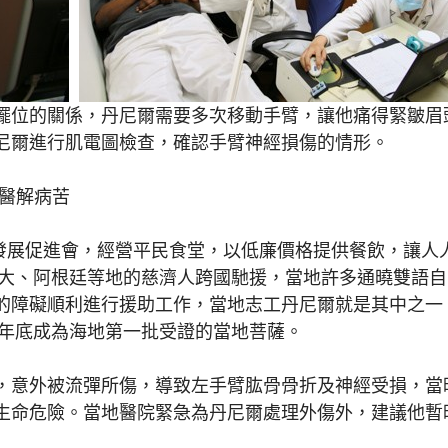
擺位的關係，丹尼爾需要多次移動手臂，讓他痛得緊皺眉
尼爾進行肌電圖檢查，確認手臂神經損傷的情形。
就醫解病苦
發展促進會，經營平民食堂，以低廉價格提供餐飲，讓人
加拿大、阿根廷等地的慈濟人跨國馳援，當地許多通曉雙語
的障礙順利進行援助工作，當地志工丹尼爾就是其中之一
3年底成為海地第一批受證的當地菩薩。
意外被流彈所傷，導致左手臂肱骨骨折及神經受損，當
生命危險。當地醫院緊急為丹尼爾處理外傷外，建議他暫