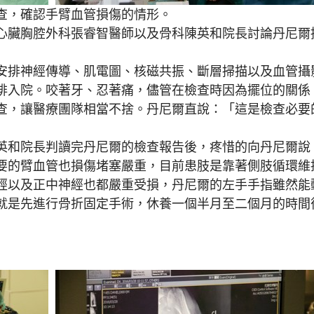
查，確認手臂血管損傷的情形。
心臟胸腔外科張睿智醫師以及骨科陳英和院長討論丹尼爾
排神經傳導、肌電圖、核磁共振、斷層掃描以及血管攝
排入院。咬著牙、忍著痛，儘管在檢查時因為擺位的關係
查，讓醫療團隊相當不捨。丹尼爾直說：「這是檢查必要
和院長判讀完丹尼爾的檢查報告後，疼惜的向丹尼爾說
要的臂血管也損傷堵塞嚴重，目前患肢是靠著側肢循環維
經以及正中神經也都嚴重受損，丹尼爾的左手手指雖然能
就是先進行骨折固定手術，休養一個半月至二個月的時間