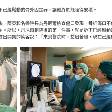
下已經鬆動的骨外固定器，讓他終於能睡得安穩。
，陳英和名譽院長為丹尼爾檢查傷口發現，骨折傷口不
耐。所以，丹尼爾到院後的第一件事，就是拆下已經鬆動
露出開朗的笑容說：「來到醫院時，愁眉苦臉，現在已經