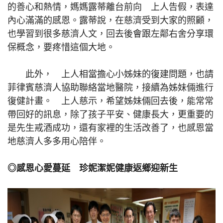
的善心和熱情，媽媽露蒂離台前向 上人告假，表達
內心滿滿的感恩。露蒂說，在慈濟受到大家的照顧，
也學習到很多慈濟人文，回去後會跟左鄰右舍分享環
保概念，要疼惜這個大地。
此外， 上人相當擔心小姊妹的復建問題，也請
菲律賓慈濟人協助聯絡當地醫院，接續為姊妹倆進行
復健計畫。 上人慈示，希望姊妹倆回去後，能常常
帶回好的訊息，除了孩子平安、健康長大，更重要的
是先生戒酒成功，還有家裡的生活改善了，也感恩當
地慈濟人多多用心陪伴。
◎感恩心愛蔓延 珍妮潔妮健康返鄉迎新生