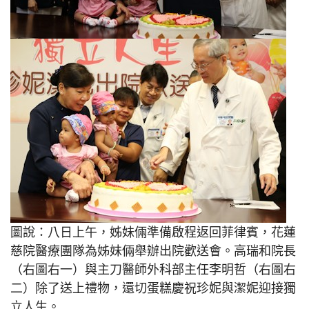
圖說：八日上午，姊妹倆準備啟程返回菲律賓，花蓮
慈院醫療團隊為姊妹倆舉辦出院歡送會。高瑞和院長
（右圖右一）與主刀醫師外科部主任李明哲（右圖右
二）除了送上禮物，還切蛋糕慶祝珍妮與潔妮迎接獨
立人生。