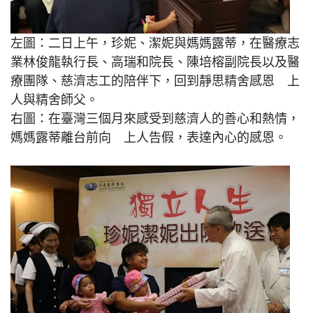
左圖：二日上午，珍妮、潔妮與媽媽露蒂，在醫療志
業林俊龍執行長、高瑞和院長、陳培榕副院長以及醫
療團隊、慈濟志工的陪伴下，回到靜思精舍感恩 上
人與精舍師父。
右圖：在臺灣三個月來感受到慈濟人的善心和熱情，
媽媽露蒂離台前向 上人告假，表達內心的感恩。