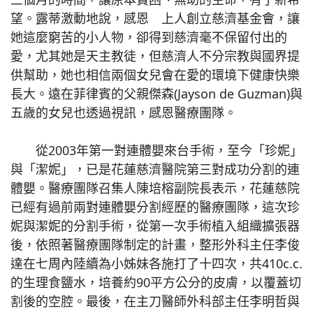
望。露蒂激動地說，感恩 上人創立慈濟基金會，讓
她這麼窮苦的小人物，卻得到慈濟毫不保留付出的
愛，尤其她是天主教徒，但慈濟人不分宗教與國界提
供幫助，她也相信兩個女兒會在愛的環境下健康快樂
長大。遠在菲律賓的父親傑森(Jayson de Guzman)與
五歲的女兒也透過視訊，感恩醫療團隊。
從2003年第一對連體嬰來台手術，至今「珍妮」
與「潔妮」，已是花蓮慈濟醫院第三對成功分割的連
體嬰。醫療團隊召集人陳培榕副院長表示，花蓮慈院
已經有過前兩對連體嬰分割經歷的醫療團隊，這次珍
妮與潔妮的分割手術，從第一次手術植入組織擴張器
後，依照著醫療團隊制定的計畫，整形外科主任李俊
達在七周內陸續為小姊妹各施打了十四次，共410c.c.
的生理食鹽水，培養約90平方公分的皮膚，以覆蓋切
割後的空腔。最後，在主刀醫師外科部主任李明哲與