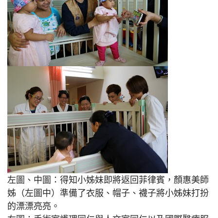
左圖、中圖：得知小姊妹即將返回菲律賓，顏惠美師
姊（左圖中）準備了衣服、帽子、襪子將小姊妹打扮
的漂漂亮亮。