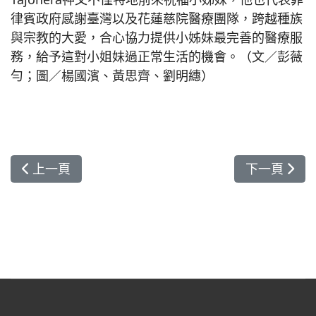
律賓政府感謝臺灣以及花蓮慈院醫療團隊，跨越種族
與宗教的大愛，合心協力提供小姊妹最完善的醫療服
務，給予這對小姐妹過正常生活的機會。（文／彭薇
勻；圖／楊國濱、黃思齊、劉明繐）
上一篇文章: 批判性反思 增進醫學專業能力
下一篇文章
上一頁
下一頁