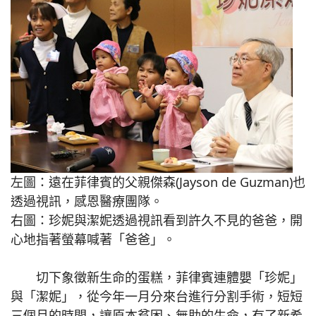
左圖：遠在菲律賓的父親傑森(Jayson de Guzman)也
透過視訊，感恩醫療團隊。
右圖：珍妮與潔妮透過視訊看到許久不見的爸爸，開
心地指著螢幕喊著「爸爸」。
切下象徵新生命的蛋糕，菲律賓連體嬰「珍妮」
與「潔妮」，從今年一月分來台進行分割手術，短短
三個月的時間，讓原本貧困、無助的生命，有了新希