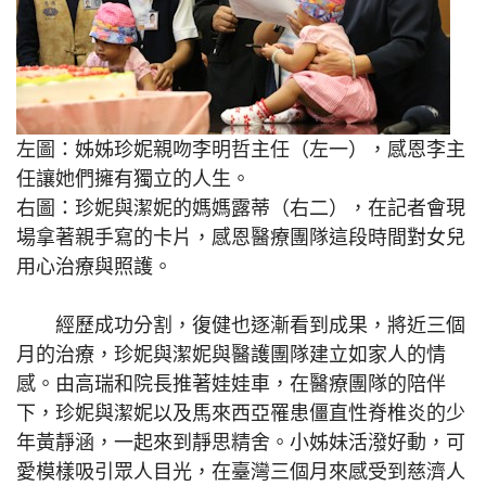
左圖：姊姊珍妮親吻李明哲主任（左一），感恩李主
任讓她們擁有獨立的人生。
右圖：珍妮與潔妮的媽媽露蒂（右二），在記者會現
場拿著親手寫的卡片，感恩醫療團隊這段時間對女兒
用心治療與照護。
經歷成功分割，復健也逐漸看到成果，將近三個
月的治療，珍妮與潔妮與醫護團隊建立如家人的情
感。由高瑞和院長推著娃娃車，在醫療團隊的陪伴
下，珍妮與潔妮以及馬來西亞罹患僵直性脊椎炎的少
年黃靜涵，一起來到靜思精舍。小姊妹活潑好動，可
愛模樣吸引眾人目光，在臺灣三個月來感受到慈濟人