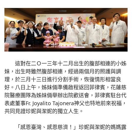
這對在二Ｏ一三年十二月出生的腹部相連的小姊
妹，出生時雖然腹部相連，經過兩個月的照護與調
理，於三月十三日進行分割手術，恢復情形相當良
好。八日上午，姊妹倆準備啟程返回菲律賓，花蓮慈
院醫療團隊為姊妹倆舉辦出院歡送會，菲律賓駐台代
表處董事Fr. Joyalito Tajonera神父也特地前來祝福，
共同見證珍妮與潔妮的獨立人生。
「感恩臺灣、感恩慈濟！」珍妮與潔妮的媽媽露