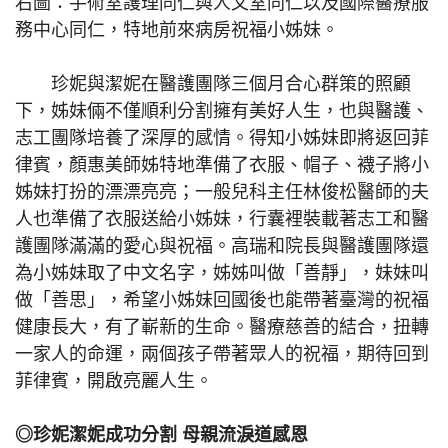
右圖：手術室護理同仁與人文室同仁以及國際醫療服
務中心同仁，特地前來病房祝福小姊妹。
珍妮與潔妮在醫護團隊三個月合心群策的照顧
下，姊妹倆不僅順利分割擁有美好人生，也與醫護、
志工團隊培養了深厚的感情。得知小姊妹即將返回菲
律賓，顏惠美師姊特地準備了衣服、帽子、襪子將小
姊妹打扮的漂漂亮亮；一般兒科主任林俊松醫師的夫
人也準備了衣服送給小姊妹，行囊裡裝載著志工和醫
護團隊滿滿的愛心與祝福。高瑞和院長與醫護團隊還
為小姊妹取了中文名字，姊姊叫做「善靜」，妹妹叫
做「善思」，希望小姊妹回國後也能帶著臺灣的祝福
健康長大，有了嶄新的生命。醫療慈善的結合，扭轉
一家人的命運，兩個孩子帶著眾人的祝福，期待回到
菲律賓，開啟亮麗人生。
◎珍妮潔妮成功分割 母親流淚道感恩