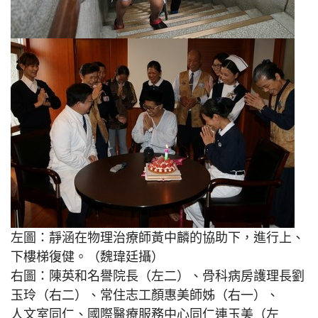
左圖：靜涵在物理治療師黃中麟的協助下，進行上、
下樓梯復健。（魏瑋廷攝）
右圖：陳英和名譽院長（左二）、骨科病房護理長劉
玉玲（右二）、常住志工顏惠美師姊（右一）、
人文室同仁、國際醫療服務中心同仁連玉美（左