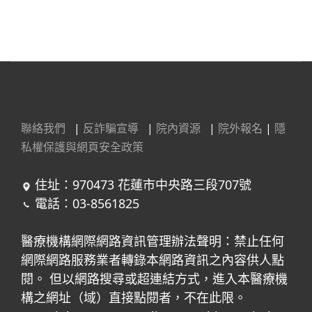
聯絡我們
|
反詐騙宣導
|
院內資源
|
院外報名
|
隱
私權保護與網頁安全政策
住址：970473 花蓮市中央路三段707號
電話：03-8561825
醫療機構網際網路資訊管理辦法聲明：禁止任何
網際網路服務業者轉錄本網路資訊之內容供人點
閱。 但以網路搜尋或超連結方式，進入本醫療機
構之網址（域）直接點閱者，不在此限。