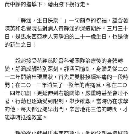
黃中麟的指導下，藉由腋下拐行走。
「靜涵，生日快樂！」一句簡單的祝福，蘊含著
陳英和名譽院長對病人黃靜涵的深遠期許。三月三十
日，是馬來西亞病人黃靜涵的二十一歲生日，也是他
的新生之日！
說起接受花蓮慈院骨科部團隊治療後的身體轉
變，靜涵感觸特別深刻。靜涵回憶到，身體是從二○
一二年開始出現異狀，首先是雙膝接續疼痛的一段時
間；在二○一三年消失了一整年的疼痛感，卻在二○
一四年加劇，更延伸到右髖關節，嚴重時甚至會睡不
著，行動也逐漸受到限制，舉步維艱。當時仍在求學
的他，每天都要提早出門，辛苦地花三倍的時間，才
能準時抵達教室。
靜涵從小就是馬來西亞慈少，他的父親是檳城慈