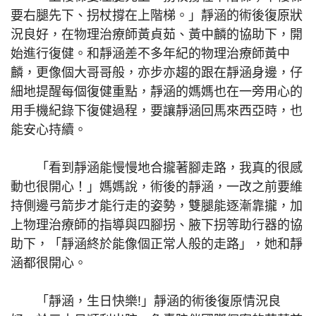
要右腿先下、拐杖撐在上階梯。」靜涵的術後復原狀
況良好，在物理治療師黃貞茹、黃中麟的協助下，開
始進行復健。和靜涵差不多年紀的物理治療師黃中
麟，更像個大哥哥般，亦步亦趨的跟在靜涵身邊，仔
細地提醒每個復健重點，靜涵的媽媽也在一旁用心的
用手機紀錄下復健過程，要讓靜涵回馬來西亞時，也
能安心持續。
「看到靜涵能慢慢地合攏著腳走路，我真的很感
動也很開心！」媽媽說，術後的靜涵，一改之前要維
持側邊弓箭步才能行走的姿勢，雙腿能逐漸靠攏，加
上物理治療師的指導與四腳拐、腋下拐等助行器的協
助下，「靜涵終於能像個正常人般的走路」，她和靜
涵都很開心。
「靜涵，生日快樂!」靜涵的術後復原情況良