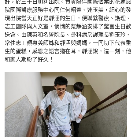
好，於三十日順利出院。負責陪伴國際個案的花蓮慈
院國際醫療服務中心同仁何昭葦、連玉美，細心的發
現出院當天正好是靜涵的生日，便聯繫醫療、護理、
志工團隊與人文室，悄悄的幫靜涵安排了驚喜生日歡
送會。由陳英和名譽院長、骨科病房護理長劉玉玲、
常住志工顏惠美師姊和靜涵與媽媽，一同切下代表重
生的蛋糕，感恩之語言猶在耳，靜涵說，這一刻，他
和家人期盼了好久！