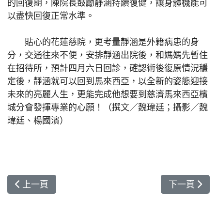
的回復期，陳院長鼓勵靜涵持續復健，讓身體機能可
以盡快回復正常水準。
貼心的花蓮慈院，更考量靜涵是外籍病患的身
分，交通往來不便，安排靜涵出院後，和媽媽先暫住
在招待所，預計四月六日回診，確認術後復原情況穩
定後，靜涵就可以回到馬來西亞，以全新的姿態迎接
未來的亮麗人生，更能完成他想要到慈濟馬來西亞檳
城分會發揮專業的心願！（撰文／魏瑋廷；攝影／魏
瑋廷、楊國濱）
上一篇文章: 美麗新「鏡」界 偏鄉學童眼科義診
下一篇文章:
上一頁
下一頁