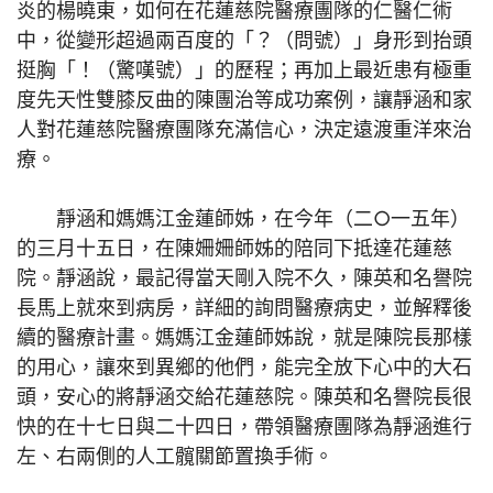
炎的楊曉東，如何在花蓮慈院醫療團隊的仁醫仁術
中，從變形超過兩百度的「？（問號）」身形到抬頭
挺胸「！（驚嘆號）」的歷程；再加上最近患有極重
度先天性雙膝反曲的陳團治等成功案例，讓靜涵和家
人對花蓮慈院醫療團隊充滿信心，決定遠渡重洋來治
療。
靜涵和媽媽江金蓮師姊，在今年（二○一五年）
的三月十五日，在陳姍姍師姊的陪同下抵達花蓮慈
院。靜涵說，最記得當天剛入院不久，陳英和名譽院
長馬上就來到病房，詳細的詢問醫療病史，並解釋後
續的醫療計畫。媽媽江金蓮師姊說，就是陳院長那樣
的用心，讓來到異鄉的他們，能完全放下心中的大石
頭，安心的將靜涵交給花蓮慈院。陳英和名譽院長很
快的在十七日與二十四日，帶領醫療團隊為靜涵進行
左、右兩側的人工髖關節置換手術。