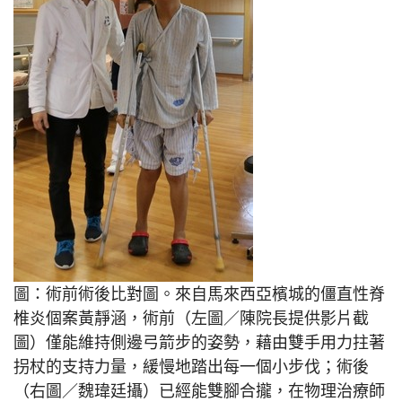
圖：術前術後比對圖。來自馬來西亞檳城的僵直性脊
椎炎個案黃靜涵，術前（左圖／陳院長提供影片截
圖）僅能維持側邊弓箭步的姿勢，藉由雙手用力拄著
拐杖的支持力量，緩慢地踏出每一個小步伐；術後
（右圖／魏瑋廷攝）已經能雙腳合攏，在物理治療師