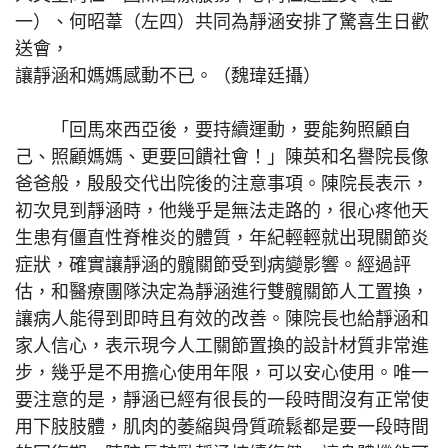
一）、何昭葦（左四）共同為靜涵安排了驚喜生日歡
送會，
讓靜涵和媽媽感動不已。（魏瑋廷攝）
「回馬來西亞後，要持續運動，要能夠照顧自
己、照顧媽媽、更要回饋社會！」陳英和名譽院長像
爸爸般，殷殷交代出院後的注意事項。陳院長表示，
初次見到靜涵時，他幾乎是無法走路的，很心疼他天
生患有僵直性脊椎炎的體質，年紀輕輕就出現關節炎
症狀，確實讓靜涵的髖關節受到病變影響。經過評
估，和醫療團隊決定為靜涵進行雙髖關節人工置換，
讓病人能得到即時且有效的改善。陳院長也給靜涵和
家人信心，表示現今人工關節置換的設計材質非常進
步，幾乎是不用擔心使用年限，可以安心使用。唯一
要注意的是，靜涵已經有很長的一段時間沒有正常使
用下肢肢體，肌肉的萎縮與骨質疏鬆都是要一段時間