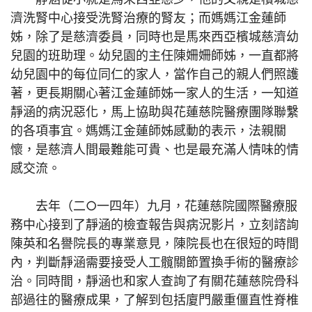
濟洗腎中心接受洗腎治療的腎友；而媽媽江金蓮師
姊，除了是慈濟委員，同時也是馬來西亞檳城慈濟幼
兒園的班助理。幼兒園的主任陳姍姍師姊，一直都將
幼兒園中的每位同仁的家人，當作自己的親人們照護
著，更長期關心著江金蓮師姊一家人的生活，一知道
靜涵的病況惡化，馬上協助與花蓮慈院醫療團隊聯繫
的各項事宜。媽媽江金蓮師姊感動的表示，法親關
懷，是慈濟人間最難能可貴、也是最充滿人情味的情
感交流。
去年（二○一四年）九月，花蓮慈院國際醫療服
務中心接到了靜涵的檢查報告與病況影片，立刻諮詢
陳英和名譽院長的專業意見，陳院長也在很短的時間
內，判斷靜涵需要接受人工髖關節置換手術的醫療診
治。同時間，靜涵也和家人查詢了有關花蓮慈院骨科
部過往的醫療成果，了解到包括廈門嚴重僵直性脊椎