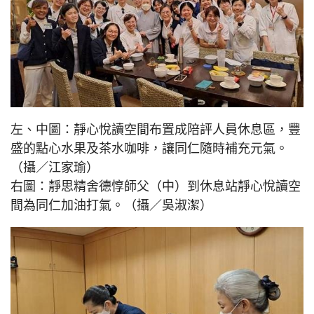
左、中圖：靜心悅讀空間布置成陪評人員休息區，豐
盛的點心水果及茶水咖啡，讓同仁隨時補充元氣。
（攝／江家瑜）
右圖：靜思精舍德惇師父（中）到休息站靜心悅讀空
間為同仁加油打氣。（攝／吳淑潔）