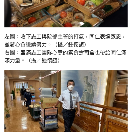
左圖：收下志工與院部主管的打氣，同仁表達感恩，
並發心會繼續努力。（攝／鍾懷諠）
右圖：盛滿志工團隊心意的素食壽司盒也帶給同仁滿
滿力量。（攝／鍾懷諠）