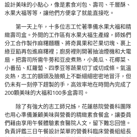
設計美味的小點心，像是素食刈包、壽司、千層酥、
水果大福等等，讓他們方便拿了就能直接吃。
第一天上午，十多位志工忙著準備水果大福和精
緻壽司盒。外間的工作區有水果大福生產線，師姊們
分工合作製作麻糬麵糰、將奇異果和芒果切塊、裹上
綠豆餡再包進麻糬裡；廚房裡則開著抽油煙機和大電
扇，把壽司所需牛蒡和豆皮煮熟，小黃瓜、花椰菜、
小番茄、紅蘿蔔、四季豆等蔬果切丁或切成條。氣溫
炎熱，志工的額頭及臉頰上不斷細細密密地冒汗，但
仍未有一刻停下趕製的手，高效率地在時間內完成了
200顆美味的大福和100多盒壽司。
除了有強大的志工師兄姊，花蓮慈院營養科團隊
也用心準備兼顧美味與營養的精緻素食餐盒，讓委員
們藉由享用午餐體驗素食醫院人文，留下難忘回憶。
負責評鑑三日午餐設計菜單的營養科臨床營養組組長