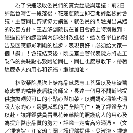
為了快速吸收委員們的寶貴經驗與建議，前2日
評鑑暫時告一段落後，花蓮慈院立即召開評鑑檢討會
議，主管同仁齊聚協力講堂，就委員的問題提出具體
的改善方針。王志鴻副院長在首日會議上特別提到，
經過預評的練習與內部檢討改進後，這次各單位的報
告及回應都影明顯的進步，表現良好，必須給大家一
個「讚」！會議結束後，院長室主管代表院方將志工
製作的美味點心致贈給同仁，同仁也感恩收下，帶著
這麼多人的用心和祝福，繼續加油。
林欣榮院長送上結緣品感恩志工菩薩以及慈濟醫
療志業的精神後盾精舍師父，長達一個月不間斷地提
供擔擔麵與可口的小點心與加菜，以媽媽心溫飽也溫
暖大家的心，最要感恩的是全院同仁，為了評鑑全力
以赴，讓評鑑委員看見花蓮慈院的照護病人的用心及
為提升醫療品質的努力，評鑑一定會高分通過。（文
／鍾懷諠、江家瑜；圖／護理部提供、吳淑潔、鍾懷