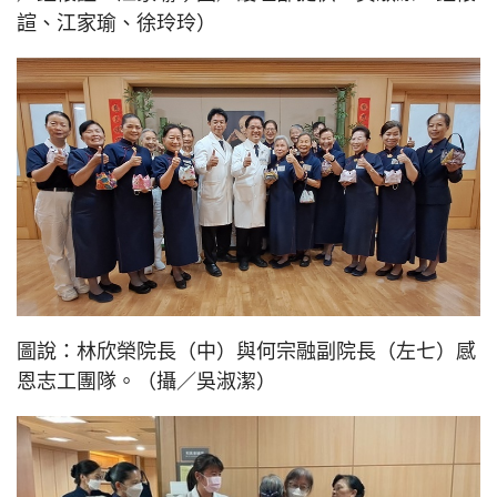
諠、江家瑜、徐玲玲）
圖說：林欣榮院長（中）與何宗融副院長（左七）感
恩志工團隊。（攝／吳淑潔）