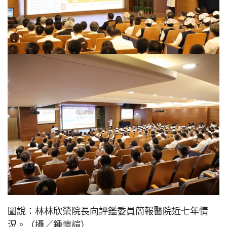
圖說：林林欣榮院長向評鑑委員簡報醫院近七年情
況。（攝／鍾懷諠）