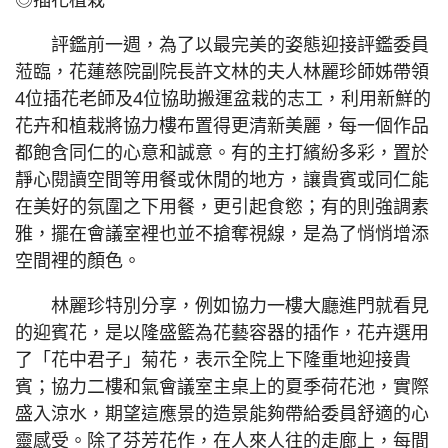
評鑑前一週，為了以最完美的姿態迎接評鑑委員
蒞臨，花蓮慈院副院長許文林的夫人林麗珍師姊帶領
4位插花老師及4位協助搬運盆栽的志工，利用新鮮的
花卉和植栽將協力樓布置得更清新美麗，每一個作品
都飽含同仁的心意和誠意。有的主打繽紛多彩，置於
靜心閱讀空間等用餐或休閒的地方，讓貴賓或同仁能
在美好的氛圍之下用餐，更引起食慾；有的則強調素
雅，擺在會議室裡也並不搶奪視線，是為了悄悄增添
空間裡的顏色。
林麗珍特別分享，例如協力一樓大廳進門就看見
的迎賓花，是以隆盛籃為花藝容器的插作，花卉選用
了「花中君子」菊花，表示全院上下隆重地迎接貴
賓；協力二樓和氣會議室主桌上的夏季荷花池，實際
盛入涼水，期望這應景的造景能夠帶給委員舒適的心
靈感受。除了芬芳花作，在人來人往的走廊上，每間