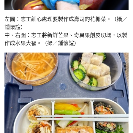
左圖：志工細心處理要製作成壽司的花椰菜。（攝／
鍾懷諠）
中、右圖：志工將新鮮芒果、奇異果削皮切塊，以製
作成水果大福。（攝／鍾懷諠）