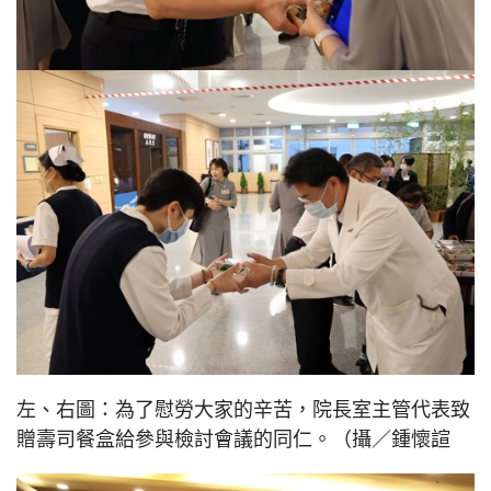
左、右圖：為了慰勞大家的辛苦，院長室主管代表致
贈壽司餐盒給參與檢討會議的同仁。（攝／鍾懷諠