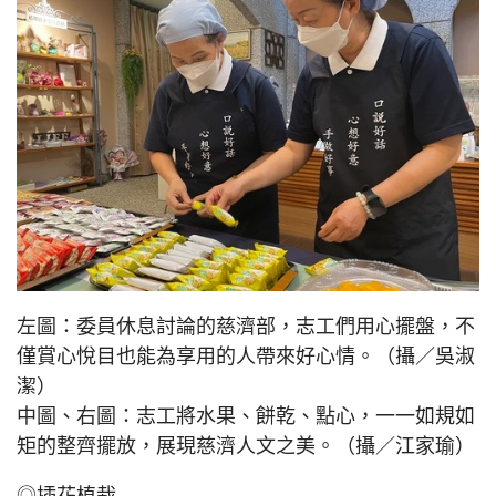
左圖：委員休息討論的慈濟部，志工們用心擺盤，不
僅賞心悅目也能為享用的人帶來好心情。（攝／吳淑
潔）
中圖、右圖：志工將水果、餅乾、點心，一一如規如
矩的整齊擺放，展現慈濟人文之美。（攝／江家瑜）
◎插花植栽