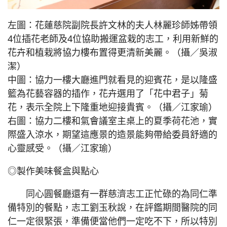
左圖：花蓮慈院副院長許文林的夫人林麗珍師姊帶領
4位插花老師及4位協助搬運盆栽的志工，利用新鮮的
花卉和植栽將協力樓布置得更清新美麗。（攝／吳淑
潔）
中圖：協力一樓大廳進門就看見的迎賓花，是以隆盛
籃為花藝容器的插作，花卉選用了「花中君子」菊
花，表示全院上下隆重地迎接貴賓。（攝／江家瑜）
右圖：協力二樓和氣會議室主桌上的夏季荷花池，實
際盛入涼水，期望這應景的造景能夠帶給委員舒適的
心靈感受。（攝／江家瑜）
◎製作美味餐盒與點心
同心圓餐廳還有一群慈濟志工正忙碌的為同仁準
備特別的餐點，志工劉玉秋說，在評鑑期間醫院的同
仁一定很緊張，準備便當他們一定吃不下，所以特別