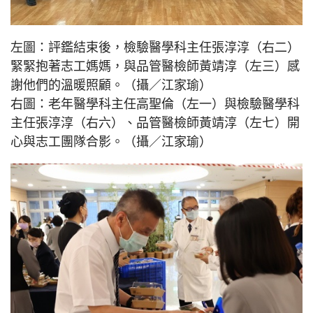
左圖：評鑑結束後，檢驗醫學科主任張淳淳（右二）
緊緊抱著志工媽媽，與品管醫檢師黃靖淳（左三）感
謝他們的溫暖照顧。（攝／江家瑜）
右圖：老年醫學科主任高聖倫（左一）與檢驗醫學科
主任張淳淳（右六）、品管醫檢師黃靖淳（左七）開
心與志工團隊合影。（攝／江家瑜）