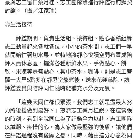
豪與志工窗口蔡月桂、志工團隊等進行評鑑行前默契
討論。（攝／江家瑜）
◎生活接待
評鑑期間，負責生活組、接待組、點心香積組等
志工動員起來各就各位，小小的茶水間，志工們一早
就開始忙著切水果，並特地將靜心悅讀空間布置成陪
評人員休息區，擺滿各種新鮮水果、手做點心、餅
乾、果凍等豐盛點心，其中茶水、咖啡，則是志工菩
薩一大早5點多在靜思堂熬煮後，送來花蓮慈院，讓
評鑑委員與陪評同仁隨時能補充水分及元氣。
「這幾天同仁都很緊張，我們志工就是盡最大努
力將後援做到最好。」慈濟志工蔡月桂說，在這緊張
的時刻，看到全院同仁為了評鑑全力以赴，志工團隊
以誠懇、疼惜的心，為大家做最堅強的後盾，讓他們
在評鑑過程沒有後顧之憂，同時，藉由這分心意為同