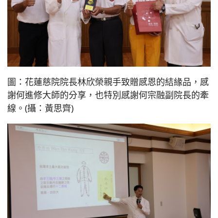
圖：花蓮慈院院長林欣榮親手致贈感恩的結緣品，感
謝何進修大師的分享，也特別感謝何宗融副院長的牽
線。(攝：黃思齊)