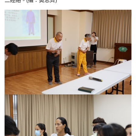
二經絡。(攝：黃思齊)