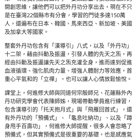
開創思維，讓他們可以把外丹功分享出去，現在不只
是在臺灣22個縣市有分會，學習的門徒多達150萬
人，還遍布在日本、韓國、馬來西亞、新加坡、美國
及加拿大等國家。
整套外丹功包含有「漢導引」八式，以及「外丹功」
十二架，藉由抖動及振盪，引發人體的先天之炁，再
經由抖動及振盪讓先天之炁充灌全身，進而達到促進
血液循環、強化肌肉力量、增強人體耐力等效應，首
重心平氣和的「立禪」，也可以讓人心情放鬆愉悅。
課堂上，何進修大師與同道何宗殷師兄、花蓮縣外內
丹功研究學會代表陳師姊，現場帶動學員進行練習，
包含漢導引的「托天抱月式」與「飛雁回首式」，還
有外丹功的「預備式」、「龜息吐納功」、以及「蹲
身甩手百壽功」，何進修大師提醒，很多人會忽略了
預備式，但其實預備式是很重要的基礎，也是感應氣