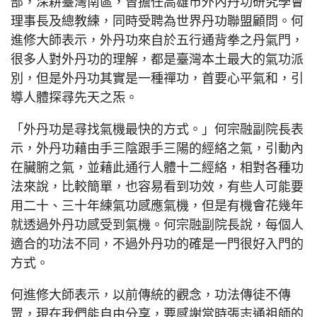
部，深耕臺灣南區，曾擔任高雄市外內丹功研究學會
理事長及總教練，同時受聘為世界丹功聯盟顧問。何
進修大師表示，外丹功來自於五行通背拳之丹氣門，
很多人對外丹功的理解，都是臺灣本土最大的氣功派
別，但是外丹功其實是一種禪功，首要心平氣和，引
導人體探尋先天之炁。
「外丹功是尋找氣機最快的方式。」何宗融副院長表
示，外丹功藉由手三陰跟手三陽的經絡之氣，引動內
在臟腑之氣，並藉此通行人體十二經絡，相對各種功
法來說，比較簡單，也容易看到功效，有些人可能要
用二十、三十年練氣功感應氣機，但是有機會花幾年
就透過外丹功感受到氣機。何宗融副院長說，每個人
適合的功法不同，不過外丹功的確是一門很好入門的
方式。
何進修大師表示，以前傳統的觀念，功法傳徒不傳
眾，現在我們能自由分享，要感謝當時張志通祖師的