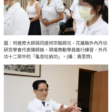
圖：何進修大師與同道何宗殷師兄、花蓮縣外內丹功
研究學會代表陳師姊，現場帶動學員進行練習，外丹
功十二架中的「龜息吐納功」。(攝：黃思齊)