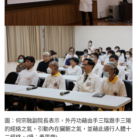
圖：何宗融副院長表示，外丹功藉由手三陰跟手三陽
的經絡之氣，引動內在臟腑之氣，並藉此通行人體十