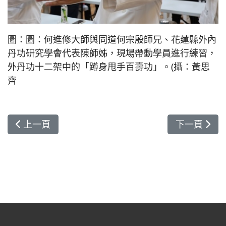
圖：圖：何進修大師與同道何宗殷師兄、花蓮縣外內
丹功研究學會代表陳師姊，現場帶動學員進行練習，
外丹功十二架中的「蹲身甩手百壽功」。(攝：黃思
齊
上一篇文章: 新芽菩薩大道行：系列課程助新同仁體
下一篇文章
上一頁
下一頁