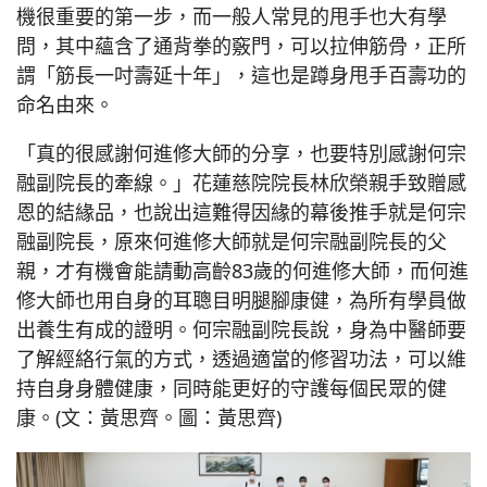
機很重要的第一步，而一般人常見的甩手也大有學
問，其中蘊含了通背拳的竅門，可以拉伸筋骨，正所
謂「筋長一吋壽延十年」，這也是蹲身甩手百壽功的
命名由來。
「真的很感謝何進修大師的分享，也要特別感謝何宗
融副院長的牽線。」花蓮慈院院長林欣榮親手致贈感
恩的結緣品，也說出這難得因緣的幕後推手就是何宗
融副院長，原來何進修大師就是何宗融副院長的父
親，才有機會能請動高齡83歲的何進修大師，而何進
修大師也用自身的耳聰目明腿腳康健，為所有學員做
出養生有成的證明。何宗融副院長說，身為中醫師要
了解經絡行氣的方式，透過適當的修習功法，可以維
持自身身體健康，同時能更好的守護每個民眾的健
康。(文：黃思齊。圖：黃思齊)