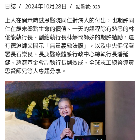
日誌
2024年10月28日
點擊數: 923
上人在開示時感恩醫院同仁對病人的付出，也期許同
仁在歲末盤點生命的價值。一天的課程除有熟悉的林
俊龍執行長、副總執行長林靜憪師姊的期許勉勵，還
有德淵師父開示「無量義融法髓」，以及中央健保署
署長石崇良、長庚醫療體系行政中心總執行長潘延
健、慈濟基金會副執行長劉效成、全球志工總督導黃
思賢師兄等人專題分享。