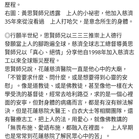
歷程。
右圖：黃思賢師兄透露 上人的小祕密，他加入慈濟
35年來從沒看過 上人打哈欠，是意念所生的身體。
◎行願半世紀，思賢師兄以三三三推崇上人德行
發願當上人的腳跑遍全球，慈濟全球志工總督導黃思
賢師兄以「真心、絕情」分享他自1998年加入慈濟志
工以來全球賑災歷程。
思賢師兄說，花蓮慈濟醫院一直是他心中的大廟，
「不管要求什麼、問什麼，或是想要得到心靈的安
慰」。像是道教徒、或是佛教徒，甚至像他一樣在大
學受洗的基督徒，經常去哈利路亞，求的是一個心裡
面的安寧，但對身體的病痛而言，都是有沒有辦法解
決，但是花蓮慈院大醫王、白衣大士等相關團隊，還
有醫療志工，把上人的法，用愛心，就像佛教講的
「無畏布施、愛語布施，都融入在裡面。 上人早期
也是常常到花蓮慈院了解民眾心中的苦」。