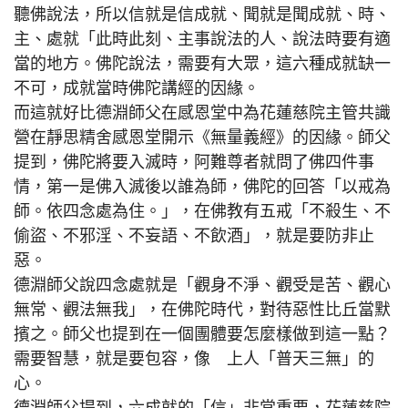
聽佛說法，所以信就是信成就、聞就是聞成就、時、
主、處就「此時此刻、主事說法的人、說法時要有適
當的地方。佛陀說法，需要有大眾，這六種成就缺一
不可，成就當時佛陀講經的因緣。
而這就好比德淵師父在感恩堂中為花蓮慈院主管共識
營在靜思精舍感恩堂開示《無量義經》的因緣。師父
提到，佛陀將要入滅時，阿難尊者就問了佛四件事
情，第一是佛入滅後以誰為師，佛陀的回答「以戒為
師。依四念處為住。」，在佛教有五戒「不殺生、不
偷盜、不邪淫、不妄語、不飲酒」，就是要防非止
惡。
德淵師父說四念處就是「觀身不淨、觀受是苦、觀心
無常、觀法無我」，在佛陀時代，對待惡性比丘當默
擯之。師父也提到在一個團體要怎麼樣做到這一點？
需要智慧，就是要包容，像 上人「普天三無」的
心。
德淵師父提到，六成就的「信」非常重要，花蓮慈院