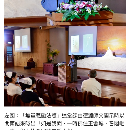
左圖：「無量義融法髓」這堂課由德淵師父開示時以
閩南語來唸出「如是我聞、一時佛住王舍城、耆闍崛