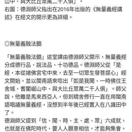
山中、與大比丘眾萬二千人俱」。
右圖：德淵師父指出在2016年出版的《無量義經講
述》在經文的開示更為詳細。
◎無量義融法髓
「無量義融法髓」這堂課由德淵師父開示，無量義經
分成德行品、說法品、十功德品。德淵師父從「是
經，本從諸佛宮宅中來，去至一切眾生發菩提心」經
文開始，並以閩南語來唸出「如是我聞、一時佛住王
舍城、耆闍崛山中、與大比丘眾萬二千人俱」。師父
說，他雖是馬來西亞人，但到精舍修行一直在用閩南
語唱誦無量義經，沒想到半年後已經置入在八識田中
了。
德淵師父提到「信、聞、時、主、處、眾」六成就，
也就是在佛陀時代，要人人願意相信，才能夠集會，