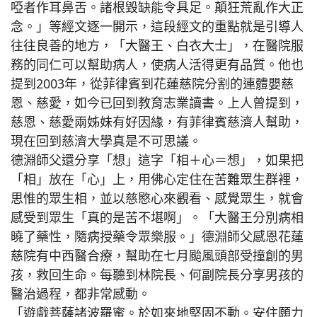
啞者作耳鼻舌。諸根毀缺能令具足。顛狂荒亂作大正
念。」等經文逐一開示，這段經文的重點就是引導人
往往良善的地方，「大醫王、白衣大士」，在醫院服
務的同仁可以幫助病人，使病人活得更有品質。他也
提到2003年，從菲律賓到花蓮慈院分割的連體嬰慈
恩、慈愛，如今已回到教育志業讀書。上人曾提到，
慈恩、慈愛兩姊妹有好因緣，有菲律賓慈濟人幫助，
現在回到慈濟大學真是不可思議。
德淵師父還分享「想」這字「相＋心＝想」，如果把
「相」放在「心」上，用佛心定住在苦難眾生群裡，
思惟的眾生相，並以慈愍心來觀看、感覺眾生，就會
感受到眾生「真的是苦不堪啊」。「大醫王分別病相
曉了藥性，隨病授藥令眾樂服。」德淵師父感恩花蓮
慈院有中西醫合療，幫助在七月颱風頭部受撞創的男
孩，救回生命。每聽到林院長、何副院長分享男孩的
醫治過程，都非常感動。
「遊戲菩薩諸波羅蜜。於如來地堅固不動。安住願力