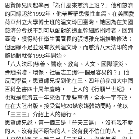
思賢師兄問起學員「為什麼來慈濟上班？」他和慈濟
的因緣起於1992年，他帶著罹患慢性血癌、在美國愛
荷華州立大學博士班的溫文玲回臺灣，她因為在美國
慈濟分會找不到可以配對的造血幹細胞捐贈者，回到
臺灣，獲得時任衛生署署長的張博雅允諾推動修法；
但因緣不足並沒有救到溫文玲，而慈濟八大法印的骨
髓捐贈就從1993年開始。
「八大法印(慈善、醫療、教育、人文、國際賑災、
骨髓捐贈、環保、社區志工)那一個是容易的？」他
反問學員，思賢師兄提到他在三、四年前參加大中國
百科全書四十周年慶時， 上人的《行願半世紀》，
也就是慈濟五十年來做了那些事情，全本一字不改，
在在大陸出版。接受當地20幾家媒體訪問時，他以
「三三三」介紹上人的德行。
思賢師兄說，第一個三是「普天三無」，沒有我不愛
的人、沒有我不原諒的人，沒有我不信任的人。 上