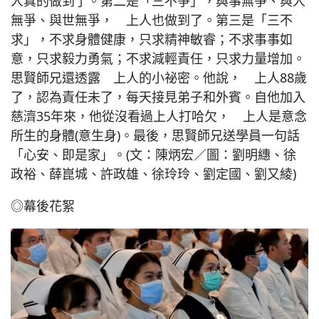
人真的做到了。第二是「三不爭」，與事無爭、與人
無爭、與世無爭， 上人也做到了。第三是「三不
求」，不求身體健康，只求精神敏睿；不求事事如
意，只求毅力勇氣；不求減輕責任，只求力量增加。
思賢師兄還透露 上人的小祕密。他說， 上人88歲
了，認為責任未了，每天接見弟子和外賓。自他加入
慈濟35年來，他從沒看過上人打哈欠， 上人是意念
所生的身體(意生身)。最後，思賢師兄送學員一句話
「心安、即是家」。(文：陳炳宏／圖：劉明繐、徐
政裕、薛崑城、許政雄、徐玲玲、劉定國、劉又綾)
◎幕後花絮