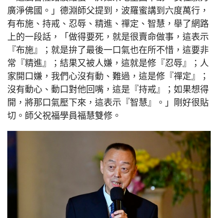
廣淨佛國。」德淵師父提到，波羅蜜講到六度萬行，
有布施、持戒、忍辱、精進、禪定、智慧，舉了網路
上的一段話，「做得要死，就是很賣命做事，這表示
『布施』；就是拚了最後一口氣也在所不惜，這要非
常『精進』；結果又被人嫌，這就是修『忍辱』；人
家開口嫌，我們心沒有動、難過，這是修『禪定』；
沒有動心、動口對他回嘴，這是『持戒』；如果想得
開，將那口氣壓下來，這表示『智慧』。」剛好很貼
切。師父祝福學員福慧雙修。