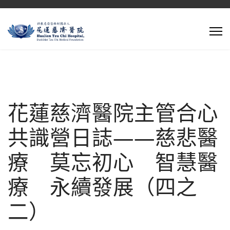
花蓮慈濟醫院主管合心
共識營日誌——慈悲醫
療 莫忘初心 智慧醫
療 永續發展（四之
二）