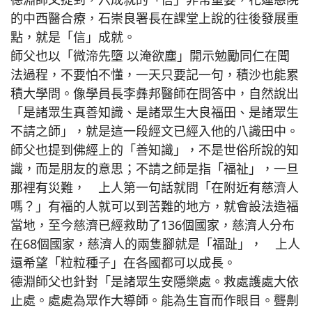
的中西醫合療，石崇良署長在課堂上說的往後發展重
點，就是「信」成就。
師父也以「微渧先墮 以淹欲塵」開示勉勵同仁在聞
法過程，不要怕不懂，一天只要記一句，積沙也能累
積大學問。像學員長李彝邦醫師在問答中，自然說出
「是諸眾生真善知識、是諸眾生大良福田、是諸眾生
不請之師」，就是這一段經文已經入他的八識田中。
師父也提到佛經上的「善知識」，不是世俗所說的知
識，而是朋友的意思；不請之師是指「福祉」，一旦
那裡有災難， 上人第一句話就問「在附近有慈濟人
嗎？」有福的人就可以到苦難的地方，就會設法造福
當地，至今慈濟已經救助了136個國家，慈濟人分布
在68個國家，慈濟人的兩隻腳就是「福趾」， 上人
還希望「粒粒種子」在各國都可以成長。
德淵師父也針對「是諸眾生安隱樂處。救處護處大依
止處。處處為眾作大導師。能為生盲而作眼目。聾劓