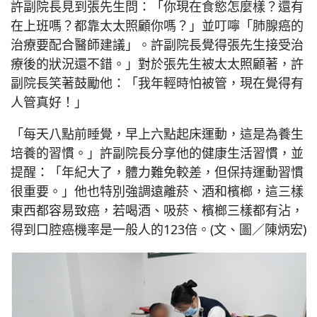
許副院長見到張先生問：「你現在食慾怎麼樣？還有
在上班嗎？都靠太太照顧你嗎？」並叮嚀「肺腺癌的
治療要配合醫師建議」。許副院長覺得張先生接受治
療後的狀況還不錯。」對於張先生被太太照顧著，許
副院長笑著鼓勵他：「我年輕時怕被管，現在覺得有
人管真好！」
「每天八點前睡覺，早上六點起床運動，這是為養生
培養的習慣。」許副院長分享他的健康生活習慣，並
提醒：「年紀大了，體力難免較差，但保持運動習慣
很重要。」他也特別強調遠離菸、酒和檳榔，這三樣
東西都容易致癌，若喝酒、吸菸、檳榔三樣都有沾，
得到口腔癌機率是一般人的123倍。(文、圖／陳炳宏)