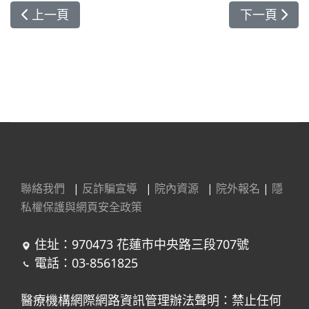
上一篇文章: 法律與醫療雙向交流：花蓮地方法院院
下一篇文章
上一頁
下一頁
聯絡我們
|
反詐騙宣導
|
院內資源
|
院外報名
|
隱
私權保護與網頁安全政策
住址：970473 花蓮市中央路三段707號
電話：03-8561825
醫療機構網際網路資訊管理辦法聲明：禁止任何