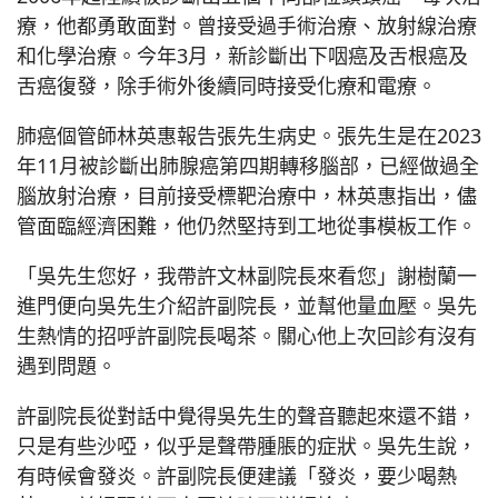
療，他都勇敢面對。曾接受過手術治療、放射線治療
和化學治療。今年3月，新診斷出下咽癌及舌根癌及
舌癌復發，除手術外後續同時接受化療和電療。
肺癌個管師林英惠報告張先生病史。張先生是在2023
年11月被診斷出肺腺癌第四期轉移腦部，已經做過全
腦放射治療，目前接受標靶治療中，林英惠指出，儘
管面臨經濟困難，他仍然堅持到工地從事模板工作。
「吳先生您好，我帶許文林副院長來看您」謝樹蘭一
進門便向吳先生介紹許副院長，並幫他量血壓。吳先
生熱情的招呼許副院長喝茶。關心他上次回診有沒有
遇到問題。
許副院長從對話中覺得吳先生的聲音聽起來還不錯，
只是有些沙啞，似乎是聲帶腫脹的症狀。吳先生說，
有時候會發炎。許副院長便建議「發炎，要少喝熱