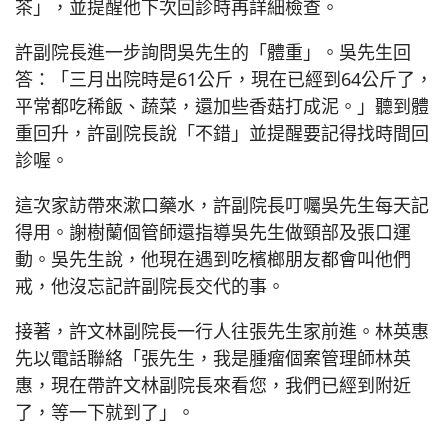
茶」，並提醒他下次回診時再詳細檢查。
許副院長進一步詢問吳先生的「體重」。吳先生回
答：「三月出院時是61公斤，現在已經到64公斤了，
平常都吃稀飯、蔬菜，還加些香菇打成泥。」聽到體
重回升，許副院長說「不錯」並提醒要記得找時間回
診喔。
這次家訪帶來漱口藥水，許副院長叮囑吳先生每天記
得用。謝樹蘭個管師還指導吳先生做頸部及張口運
動。吳先生說，他現在遇到吃檳榔朋友都會叫他們
戒，他沒忘記許副院長交代的事。
接著，許文林副院長一行人往張先生家前進。林英惠
先以電話聯絡「張先生，我是腫瘤個案管理師林英
惠，現在帶許文林副院長來看您，我們已經到附近
了，等一下就到了」。