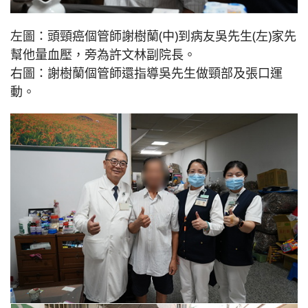
左圖：頭頸癌個管師謝樹蘭(中)到病友吳先生(左)家先
幫他量血壓，旁為許文林副院長。
右圖：謝樹蘭個管師還指導吳先生做頸部及張口運
動。