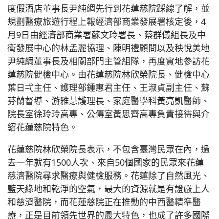
度假酒店董事長尹純綢先行到花蓮慈院踩線了解，並
規劃醫療旅遊行程上報經濟部商業發展署核定後，4
月9日由經濟部商業署蘇文玲署長、蔡群儀組長及中
衛發展中心的林孟麗協理、陳明禮顧問以及秧悅美地
尹純綢董事長及相關部門主管組隊，再度實地參訪花
蓮慈院健檢中心。由花蓮慈院林欣榮院長、健檢中心
葉日弌主任、護理部鍾惠君主任、王淑貞副主任、蘇
芬蘭督導、游雅慧護理長、家庭醫學科黃亮凱醫師、
院長室徐玲玲高專、公傳室黃思齊高專負責接待與介
紹花蓮慈院特色。
花蓮慈院林欣榮院長表示，不包含臺灣民眾在內，過
去一年就有1500人次、來自50個國家的民眾來花蓮
慈濟醫院尋求醫療與健檢服務。花蓮除了自然風光、
藍天綠地和乾淨的空氣，最大的資源就是有證嚴上人
和慈濟醫院，而花蓮慈院正在推動的中西醫精準醫
療，正是目前領先世界的最大特色，也成了許多國際