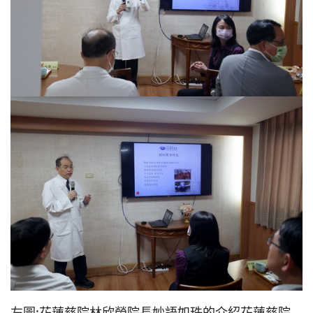
左圖:花蓮慈院林欣榮院長妙語如珠的介紹花蓮慈院