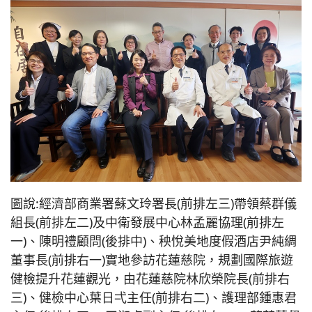
圖說:經濟部商業署蘇文玲署長(前排左三)帶領蔡群儀
組長(前排左二)及中衛發展中心林孟麗協理(前排左
一)、陳明禮顧問(後排中)、秧悅美地度假酒店尹純綢
董事長(前排右一)實地參訪花蓮慈院，規劃國際旅遊
健檢提升花蓮觀光，由花蓮慈院林欣榮院長(前排右
三)、健檢中心葉日弌主任(前排右二)、護理部鍾惠君