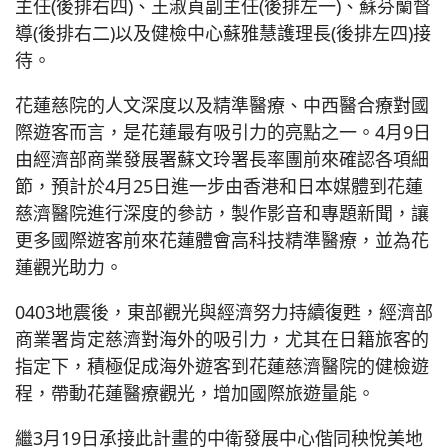
主任(後排右四)、王淑貞副主任(後排左一)、蘇芬蘭督
導(後排右二)以及健檢中心蘇雅慧護理長(後排左四)接
待。
花蓮慈院的人文深度以及精準醫療、中西醫合療對國
際遊客而言，是花蓮最有吸引力的亮點之一。4月9日
由經濟部商業發展署蘇文玲署長率團前來確認各項細
節，預計於4月25日進一步由香港和日本媒體到花蓮
慈濟醫院進行深度的參訪，製作影音和專題新聞，讓
更多國際遊客前來花蓮體會高科技精準醫療，並為花
蓮觀光助力。
0403地震後，東部觀光與經濟努力持續復甦，經濟部
商業署肯定慈濟對海外的吸引力，尤其在日籍旅客的
指定下，積極促成海外遊客到花蓮慈濟醫院的健檢遊
程，帶動花蓮醫療觀光，增加國際旅遊量能。
繼3月19日承接此計畫的中衛發展中心偕同秧悅美地