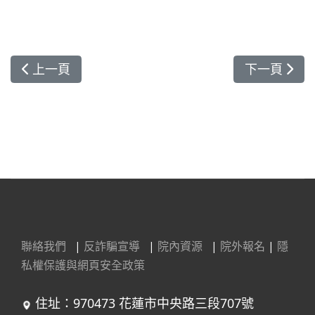
上一篇文章: 明義國小國樂班音樂傳愛 溫暖醫病心
下一篇文章:
上一頁
下一頁
聯絡我們
|
反詐騙宣導
|
院內資源
|
院外報名
|
隱
私權保護與網頁安全政策
住址：970473 花蓮市中央路三段707號