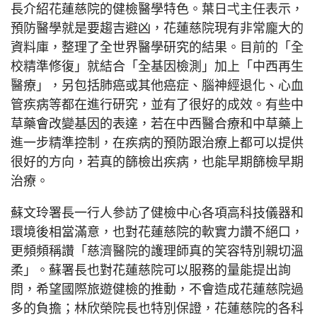
長介紹花蓮慈院的健檢醫學特色。葉日弌主任表示，
預防醫學就是要趨吉避凶，花蓮慈院現有非常龐大的
資料庫，整理了全世界醫學研究的結果。目前的「全
校精準修復」就結合「全基因檢測」加上「中西再生
醫療」，另包括肺癌或其他癌症、腦神經退化、心血
管疾病等都在進行研究，並有了很好的成效。有些中
草藥會改變基因的表達，若在中西醫合療和中草藥上
進一步精準控制，在疾病的預防跟治療上都可以提供
很好的方向，若真的篩檢出疾病，也能早期篩檢早期
治療。
蘇文玲署長一行人參訪了健檢中心各項高科技儀器和
環境後相當滿意，也對花蓮慈院的軟實力讚不絕口，
更頻頻稱讚「慈濟醫院的護理師真的笑容特別親切溫
柔」。蘇署長也對花蓮慈院可以服務的量能提出詢
問，希望國際旅遊健檢的推動，不會造成花蓮慈院過
多的負擔；林欣榮院長也特別保證，花蓮慈院的各科