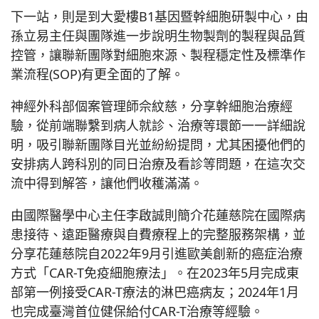
下一站，則是到大愛樓B1基因暨幹細胞研製中心，由
孫立易主任與團隊進一步說明生物製劑的製程與品質
控管，讓聯新團隊對細胞來源、製程穩定性及標準作
業流程(SOP)有更全面的了解。
神經外科部個案管理師佘紋慈，分享幹細胞治療經
驗，從前端聯繫到病人就診、治療等環節一一詳細說
明，吸引聯新團隊目光並紛紛提問，尤其困擾他們的
安排病人跨科別的同日治療及看診等問題，在這次交
流中得到解答，讓他們收穫滿滿。
由國際醫學中心主任李啟誠則簡介花蓮慈院在國際病
患接待、遠距醫療與自費療程上的完整服務架構，並
分享花蓮慈院自2022年9月引進歐美創新的癌症治療
方式「CAR-T免疫細胞療法」。在2023年5月完成東
部第一例接受CAR-T療法的淋巴癌病友；2024年1月
也完成臺灣首位健保給付CAR-T治療等經驗。