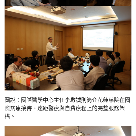
圖說：國際醫學中心主任李啟誠則簡介花蓮慈院在國
際病患接待、遠距醫療與自費療程上的完整服務架
構。