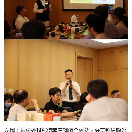
左圖：神經外科部個案管理師佘紋慈，分享幹細胞治