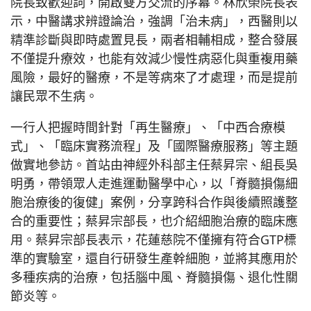
院長致歡迎詞，開啟雙方交流的序幕。林欣榮院長表
示，中醫講求辨證論治，強調「治未病」，西醫則以
精準診斷與即時處置見長，兩者相輔相成，整合發展
不僅提升療效，也能有效減少慢性病惡化與重複用藥
風險，最好的醫療，不是等病來了才處理，而是提前
讓民眾不生病。
一行人把握時間針對「再生醫療」、「中西合療模
式」、「臨床實務流程」及「國際醫療服務」等主題
做實地參訪。首站由神經外科部主任蔡昇宗、組長吳
明勇，帶領眾人走進運動醫學中心，以「脊髓損傷細
胞治療後的復健」案例，分享跨科合作與後續照護整
合的重要性；蔡昇宗部長，也介紹細胞治療的臨床應
用。蔡昇宗部長表示，花蓮慈院不僅擁有符合GTP標
準的實驗室，還自行研發生產幹細胞，並將其應用於
多種疾病的治療，包括腦中風、脊髓損傷、退化性關
節炎等。