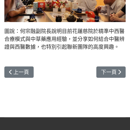
圖說：何宗融副院長說明目前花蓮慈院於精準中西醫
合療模式與中草藥應用經驗，並分享如何結合中醫辨
證與西醫數據，也特別引起聯新團隊的高度興趣。
上一篇文章: 平平安安迎新傳承 花蓮慈院院長室新
下一篇文章:
上一頁
下一頁