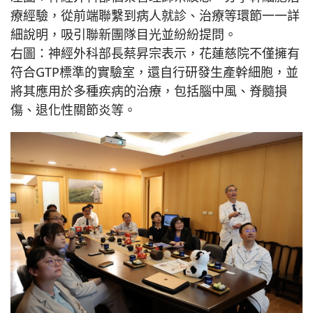
療經驗，從前端聯繫到病人就診、治療等環節一一詳
細說明，吸引聯新團隊目光並紛紛提問。
右圖：神經外科部長蔡昇宗表示，花蓮慈院不僅擁有
符合GTP標準的實驗室，還自行研發生產幹細胞，並
將其應用於多種疾病的治療，包括腦中風、脊髓損
傷、退化性關節炎等。