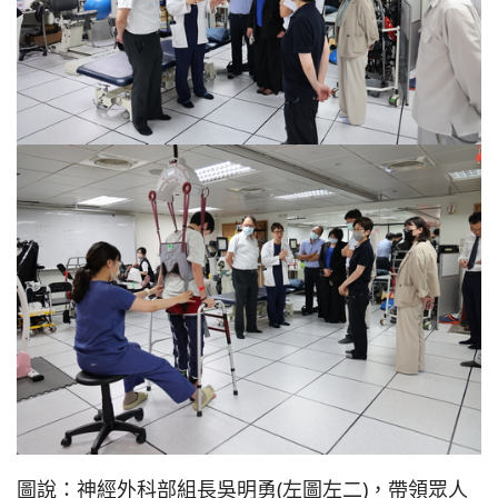
圖說：神經外科部組長吳明勇(左圖左二)，帶領眾人