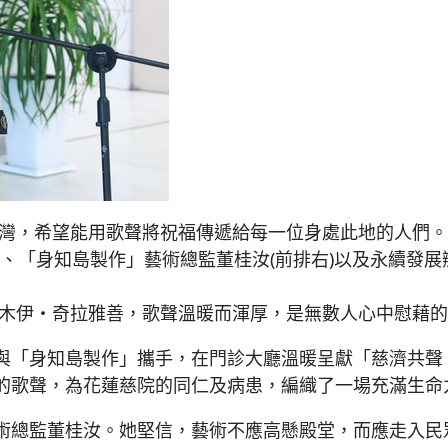
夫灣，希望能用歌聲將祝福傳遞給每一位身處此地的人們。
中)、「身知島製作」藝術總監董桂汝(前排右)以及永續發
恩木伊・奇拉雅善，歌聲溫暖而渾厚，是無數人心中慰藉
與「身知島製作」攜手，在門診大廳溫暖呈獻「慈濟共聲
的歌聲，為花蓮慈院的同仁及病患，編織了一場充滿生命
術總監董桂汝。她堅信，藝術不應高懸殿堂，而應走入民