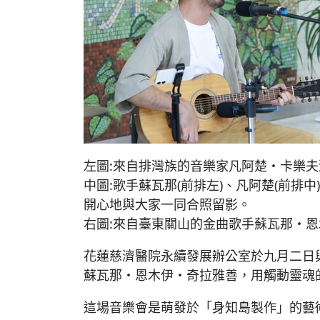
左圖:來自排灣族的音樂家凡阿楚・卡樂
中圖:歌手蘇瓦那(前排左)、凡阿楚(前排
開心地與大家一同合照留影。
右圖:來自臺東關山的金曲歌手蘇瓦那・
花蓮慈濟醫院永續發展辦公室於九月二日
蘇瓦那・恩木伊・奇拉雅善，用觸動靈魂
這場音樂會是萌發於「身知島製作」的藝