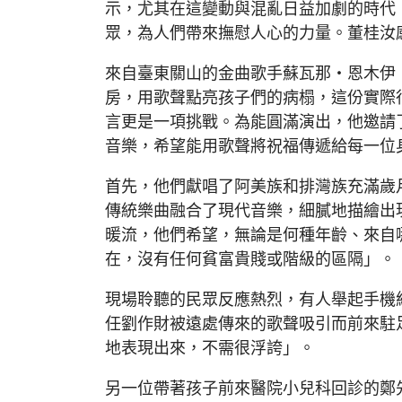
示，尤其在這變動與混亂日益加劇的時代
眾，為人們帶來撫慰人心的力量。董桂汝
來自臺東關山的金曲歌手蘇瓦那・恩木伊
房，用歌聲點亮孩子們的病榻，這份實際
言更是一項挑戰。為能圓滿演出，他邀請
音樂，希望能用歌聲將祝福傳遞給每一位
首先，他們獻唱了阿美族和排灣族充滿歲月
傳統樂曲融合了現代音樂，細膩地描繪出
暖流，他們希望，無論是何種年齡、來自
在，沒有任何貧富貴賤或階級的區隔」。
現場聆聽的民眾反應熱烈，有人舉起手機
任劉作財被遠處傳來的歌聲吸引而前來駐
地表現出來，不需很浮誇」。
另一位帶著孩子前來醫院小兒科回診的鄭