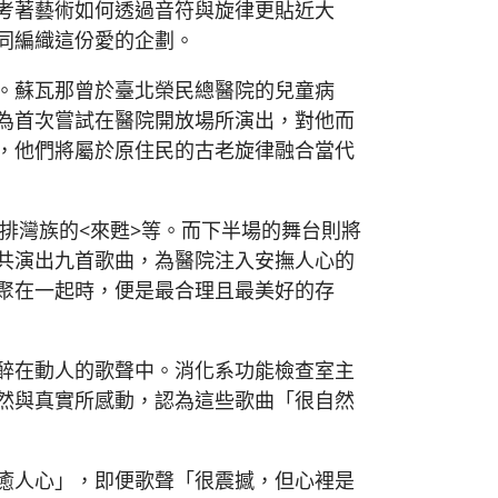
考著藝術如何透過音符與旋律更貼近大
同編織這份愛的企劃。
。蘇瓦那曾於臺北榮民總醫院的兒童病
為首次嘗試在醫院開放場所演出，對他而
，他們將屬於原住民的古老旋律融合當代
排灣族的<來甦>等。而下半場的舞台則將
共演出九首歌曲，為醫院注入安撫人心的
聚在一起時，便是最合理且最美好的存
醉在動人的歌聲中。消化系功能檢查室主
然與真實所感動，認為這些歌曲「很自然
癒人心」，即便歌聲「很震撼，但心裡是