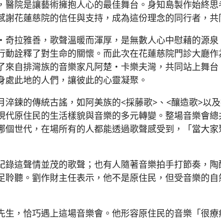
，醫院是讓藝術擁抱人心的最佳舞台。身知島製作始終思
感謝花蓮慈院的信任與支持，成為這份理念的同行者，共
・奇拉雅善，歌聲溫暖而渾厚，是無數人心中慰藉的源泉
行動詮釋了對生命的關懷。而此次在花蓮慈院門診大廳作
了來自排灣族的音樂家凡阿楚・卡樂夫灣，共同站上舞台
身處此地的人們，讓彼此的心靈凝聚。
淬鍊的傳統古謠，如阿美族的<採藤歌>、<釀造歌>以及
現代原住民的生活樣貌與音樂的多元轉變。整場音樂會總
哪個世代，在場所有的人都能透過歌聲感受到，「當大家
紀錄這聲情並茂的歌聲；也有人隨著音樂拍手打節奏，陶
足聆聽。劉作財主任表示，他不是原住民，但受音樂的自
先生，恰巧遇上這場音樂會。他形容原住民的音樂「很療