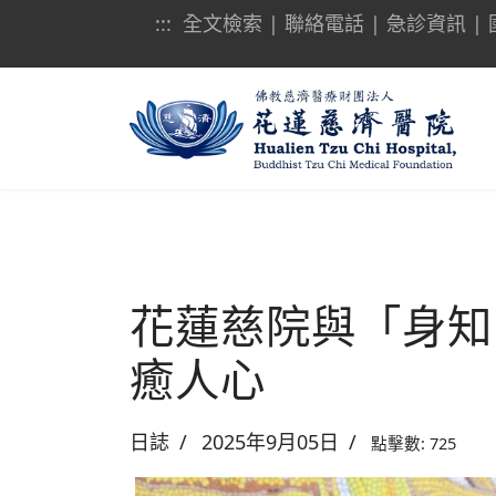
:::
全文檢索
|
聯絡電話
|
急診資訊
|
花蓮慈院與「身知
癒人心
日誌
2025年9月05日
點擊數: 725