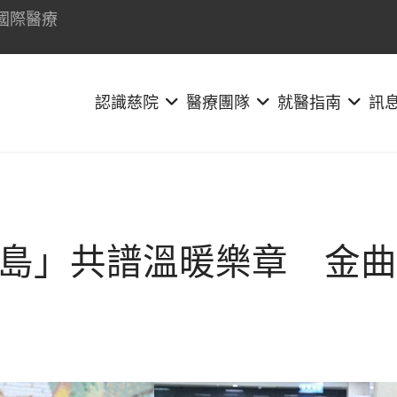
國際醫療
認識慈院
醫療團隊
就醫指南
訊
島」共譜溫暖樂章 金曲