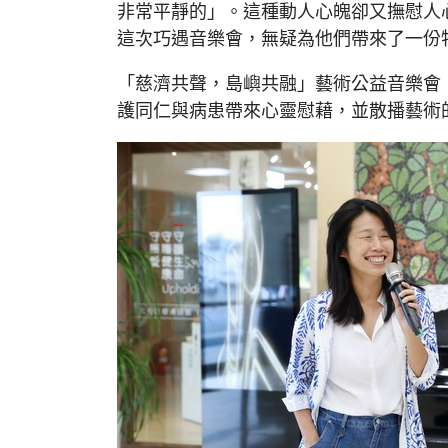
非常平靜的」。這種動人心魄卻又撫慰人
這次巧遇音樂會，無疑為他們帶來了一份
「慈濟共聲，島嶼共融」藝術公益音樂會
護同仁與病患帶來心靈慰藉，並散播藝術