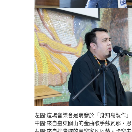
左圖:這場音樂會是萌發於「身知島製作
中圖:來自臺東關山的金曲歌手蘇瓦那・
右圖:來自排灣族的音樂家凡阿楚・卡樂