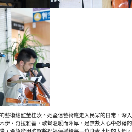
」的藝術總監董桂汝。她堅信藝術應走入民眾的日常，深
恩木伊・奇拉雅善，歌聲溫暖而渾厚，是無數人心中慰藉
夫灣，希望能用歌聲將祝福傳遞給每一位身處此地的人們。