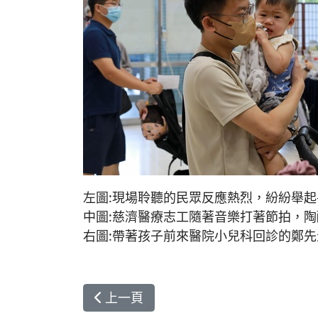
左圖:現場聆聽的民眾反應熱烈，紛紛舉
中圖:慈濟醫療志工隨著音樂打著節拍，
右圖:帶著孩子前來醫院小兒科回診的鄭
上一篇文章: 花蓮慈院心蓮病房七月祈
上一頁