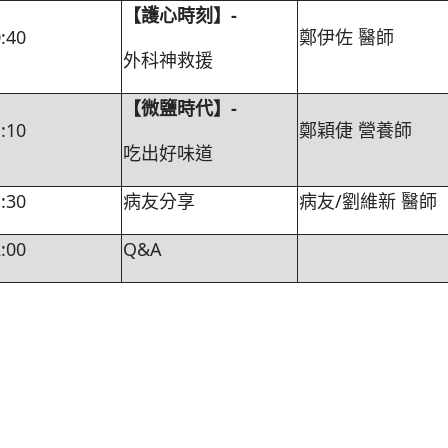
【護心時刻】-
:40
鄭伊佐 醫師
外科神救援
【微鹽時代】-
:10
鄭穎倢 營養師
吃出好味道
:30
病友分享
病友/劉維新 醫師
:00
Q&A
迎接 -世界心臟日