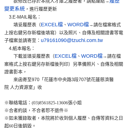
履歷
欲修改已存於本院人才庫之履歷者，請點連結→
變更系統
，進行履歷更新
3.E-MAIL報名：
EXCEL檔
WORD檔
填妥履歷表（
、
→請在檔案格式
上按右鍵另存新檔後填寫）以及照片、自傳及相關證書等電
u79161090@tzuchi.com.tw
子檔案並請寄至：
4.紙本報名：
EXCEL檔
WORD檔
下載並填妥履歷表（
、
→請在檔
案格式上按右鍵另存新檔後列印）另準備照片、自傳及相關
證書影本，
來函寄至970「花蓮市中央路3段707號花蓮慈濟醫
院 人力資源室」收
※聯絡電話：(03)8561825-13606張小姐
※合者約談，不合者恕不退件※
※如未獲錄取者，本院將於收到個人履歷、自傳等資料之日
起60日後銷毀。