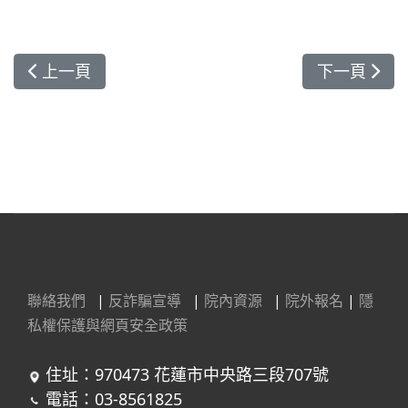
上一篇文章: 牙髓病科住院醫師
下一篇文章:
上一頁
下一頁
聯絡我們
|
反詐騙宣導
|
院內資源
|
院外報名
|
隱
私權保護與網頁安全政策
住址：970473 花蓮市中央路三段707號
電話：03-8561825