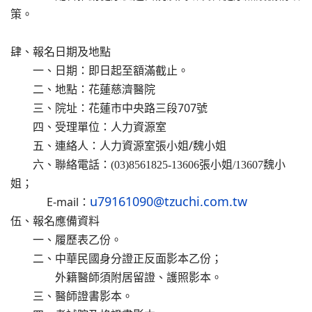
策。
肆、報名日期及地點
一、日期：即日起至額滿截止。
二、地點：花蓮慈濟醫院
三、院址：花蓮市中央路三段707號
四、受理單位：人力資源室
五、連絡人：人力資源室張小姐/魏小姐
六、
聯絡電話：(03)8561825-13606張小姐/13607魏
小
；
姐
u79161090@tzuchi.com.tw
E-mail：
伍、報名應備資料
一、履歷表乙份。
二、中華民國身分證正反面影本乙份；
外籍醫師須附居留證、護照影本。
三、醫師證書影本。