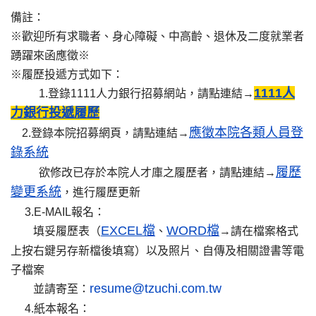
備註：
※歡迎所有求職者、身心障礙、中高齡、退休及二度就業者
踴躍來函應徵※
※履歷投遞方式如下：
1111人
1.登錄1111人力銀行招募網站，請點連結→
力銀行投遞履歷
應徵本院各類人員登
2.登錄本院招募網頁，請點連結→
錄系統
履歷
欲修改已存於本院人才庫之履歷者，請點連結→
變更
系統
，進行履歷更新
3.E-MAIL報名：
EXCEL檔
WORD檔
填妥履歷表（
、
→請在檔案格式
上按右鍵另存新檔後填寫）以及照片、自傳及相關證書等電
子檔案
resume@tzuchi.com.tw
並請寄至：
4.紙本報名：