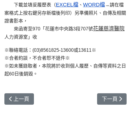
EXCEL檔
WORD檔
下載並填妥履歷表（
、
→請在檔
案格式上按右鍵另存新檔後列印）另準備照片、自傳及相關
證書影本，
花蓮慈濟醫院
來函寄至970「花蓮市中央路3段707號
人力資源室」收
※聯絡電話：(03)8561825-
13600或13611
※
※合者約談，不合者恕不退件※
※如未獲錄取者，本院將於收到個人履歷、自傳等資料之日
起60日後銷毀。
上一篇文章: 失智共照中心-個案管理師
下一篇文章:
上一頁
下一頁