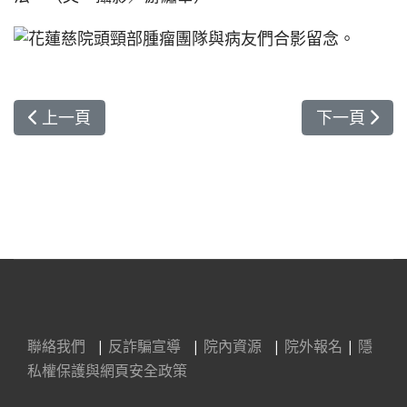
上一篇文章: 無菸醫院金獎認證 拒菸動起來
下一篇文章:
上一頁
下一頁
聯絡我們
|
反詐騙宣導
|
院內資源
|
院外報名
|
隱
私權保護與網頁安全政策