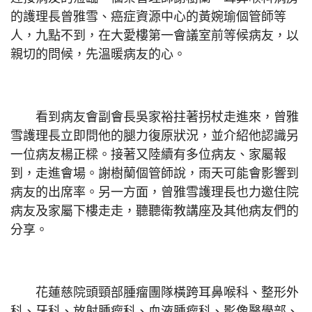
的護理長曾雅雪、癌症資源中心的黃婉瑜個管師等
人，九點不到，在大愛樓第一會議室前等候病友，以
親切的問候，先溫暖病友的心。
看到病友會副會長吳家裕拄著拐杖走進來，曾雅
雪護理長立即問他的腿力復原狀況，並介紹他認識另
一位病友楊正樑。接著又陸續有多位病友、家屬報
到，走進會場。謝樹蘭個管師說，雨天可能會影響到
病友的出席率。另一方面，曾雅雪護理長也力邀住院
病友及家屬下樓走走，聽聽衛教講座及其他病友們的
分享。
花蓮慈院頭頸部腫瘤團隊橫跨耳鼻喉科、整形外
科、牙科、放射腫瘤科、血液腫瘤科、影像醫學部、