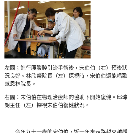
左圖；進行腰腹腔引流手術後，宋伯伯（右）預後狀
況良好。林欣榮院長（左）探視時，宋伯伯還能唱歌
感恩林院長。
右圖：宋伯伯在物理治療師的協助下開始復健。邱琮
朗主任（左）探視宋伯伯復健狀況。
今年九十一歲的宋伯伯，近一年來走路越來越緩