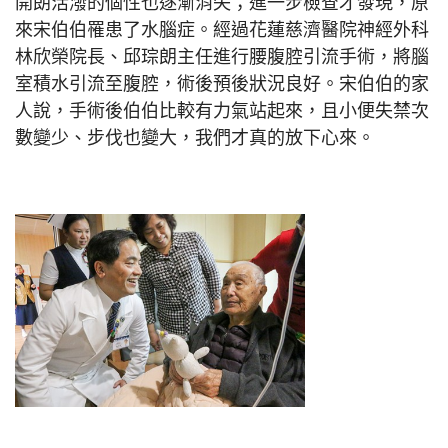
開朗活潑的個性也逐漸消失；進一步檢查才發現，原
來宋伯伯罹患了水腦症。經過花蓮慈濟醫院神經外科
林欣榮院長、邱琮朗主任進行腰腹腔引流手術，將腦
室積水引流至腹腔，術後預後狀況良好。宋伯伯的家
人說，手術後伯伯比較有力氣站起來，且小便失禁次
數變少、步伐也變大，我們才真的放下心來。