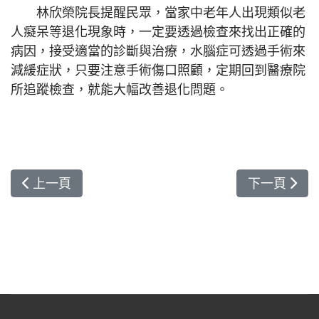
林欣榮院長提醒民眾，當家中老年人出現類似老
人癡呆等退化現象時，一定要透過檢查來找出正確的
病因，接受適當的診斷與治療，水腦症可透過手術來
減緩症狀，只要注意手術傷口照顧，定期回到醫療院
所追蹤檢查，就能大幅改善退化問題。
上一篇文章: 醫療研發國際獲肯定 讓世界看見閃耀
下一篇文章:
上一頁
下一頁