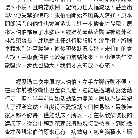
慢、不穩，且時常跌倒，記憶力也大幅減退，甚至出
現小便失禁的情形，宋伯伯開始不願與人溝通，原本
開朗活潑的個性也逐漸消失；進一步檢查才發現，原
來宋伯伯罹患了水腦症。經過花蓮慈濟醫院神經外科
林欣榮院長、邱琮朗主任進行腰腹腔引流手術，將腦
室積水引流至腹腔，術後預後狀況良好。宋伯伯的家
人說，手術後伯伯比較有力氣站起來，且小便失禁次
數變少、步伐也變大，我們才真的放下心來。
經歷過二次中風的宋伯伯，左手左腳行動不便，
在兩年前被診斷出巴金森氏症，還能透過輔助器活動
行走。但在半年前開始活動能力變差，原以為是年紀
大了理所當然，且變得不愛說話、個性易怒，最後連
家人都不認得，僅能臥床。所以，才在林欣榮院長的
建議下，從台中轉到花蓮慈濟醫院接受檢查。到院檢
查才發現宋伯伯原來已有三病纏身，包含腦積水、腦