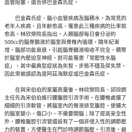
血管阻塞，還合併巴金森氏症。
巴金森氏症、腦小血管疾病及腦積水，為常見的
老年人疾病，且年齡愈高，罹患此三種疾病的比率就
愈高。林欣榮院長指出，人類腦部每日會分泌約
500cc的腦脊髓液於腦室與脊椎內循環，隨年紀漸
增，腦部功能衰退，引起腦脊髓液吸收不完全，積聚
於腦室內壓迫至神經，就可能罹患「常壓性水腦
症」，其中最典型症狀為失智、步態不穩及尿失禁，
因此常被誤認為是阿茲海默症或巴金森氏症。
在與宋伯伯的家屬商量後，林欣榮院長、邱琮朗
主任先為宋伯伯進行腰腹腔引流手術，在腰椎處擺了
細細的引流軟管，將腦室內的脊液排至腹腔，使擴大
的腦室變小，傷口小、不需要開腦；除了提高安全性
外，腰椎腹腔引流管還設有了一個非侵入性的調節壓
力的裝置，方便醫生在門診時調節腦壓。引流後，爺