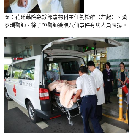
圖：花蓮慈院急診部毒物科主任劉松維（左起）、黃
泰瑀醫師、徐子恒醫師獲頒八仙事件有功人員表揚。