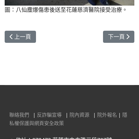
圖：八仙塵爆傷患後送至花蓮慈濟醫院接受治療。
上一篇文章: 冬日護好心 沈邑穎醫師公開護心秘訣
下一篇文章:
上一頁
下一頁
聯絡我們
|
反詐騙宣導
|
院內資源
|
院外報名
|
隱
私權保護與網頁安全政策