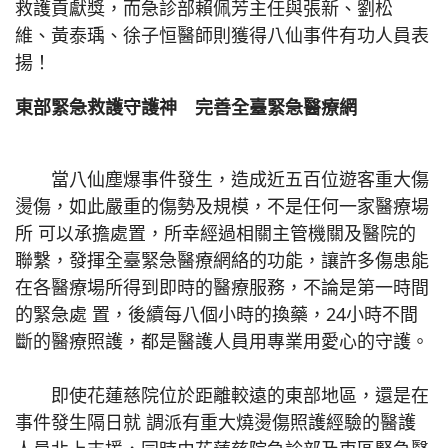
救護貢獻獎，而急診部賴佩芳主任與張新、劉松
維、黃泰瑀、徐子恒醫師則獲得八仙事件有功人員表
揚！
東部緊急救護守護神 完善全臺緊急醫療網
當八仙塵爆事件發生，造成近五百位遊客重大傷
燙傷，如此嚴重的傷勢及規模，不是任何一家醫療場
所 可以承擔處置，所幸經過相關主管機關及醫院的
聯繫，發揮全臺緊急醫療網絡的功能，讓許多傷患能
在各醫療場所得到即時的醫療服務，不論是第一時間
的緊急處 置，後續每八個小時的換藥，24小時不間
斷的醫療照護，都是醫護人員用專業用愛心的守護。
即使花蓮慈院位於距離較遠的東部地區，還是在
事件發生隔日就 調派有重大燒燙傷照護經驗的醫護