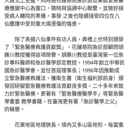
人員北上支援，同時由花蓮慈院急診部及東區緊急醫
療應變中心為窗口，隨時與協調中心聯繫，並做好接
受病人轉院的準備，事發 之後也陸續接受四位在八
仙塵爆中受到重大燒燙傷的傷患。
除了表揚八仙事件有功人員，典禮上也特別頒發
了「緊急醫療救護貢獻獎」，花蓮慈院急診部顧問胡
勝川教授獲得這項榮譽。胡勝川教授是臺灣第一位急
診專科醫師和急診醫學部定教授，1994年創立中華民
國急診醫學會，並任首屆理事長；1996年因推動成
立緊急醫療救護法，獲衛生署（衛生福利部前身）頒
發因研擬緊急醫療救護法貢獻良多獎，二十多年來致
力於緊急醫療，更著有「緊急醫療醫學手」等緊急醫
學重要 教學書籍，在臺灣更有著「急診醫學之父」
的稱譽。
花東地區地理狹長，境內又多山區地形，每當重