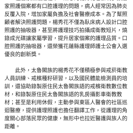
家照護個案都有口腔護理的問題，病人經常因為肺炎
反覆入院，增加家屬負擔及社會醫療成本。為了幫照
顧者解決照護問題，楊秀花不僅為臥床病人設計口腔
照護的抽吸器，甚至將護理技巧拍攝成衛教短片，燒
錄成光碟讓家屬學習，提升居家個案的護理品質。口
腔照護的抽吸器，還榮獲花蓮縣護理師護士公會入選
優良的創新獎。
此外，太魯閣族的楊秀花不僅積極參與戒菸衛教
人員訓練、戒檳種籽研習，以及國民體能檢測員的培
訓，還協助錄製原住民太魯閣族語的戒檳衛教數位教
材，和錄製原住民太魯閣族語的乳房攝影車衛教教
材；甚至是利用休假，主動參與東區人醫會的社區巡
迴醫療，提供護理照護也擔任翻譯工作，從護理的角
度關心部落民眾的健康，無形中也拉近醫護與族人的
距離。