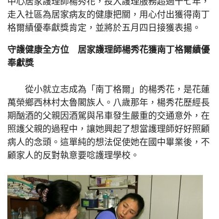
中心居家護理師楊秀花，投入護理服務超過十七年，
走入社區為居家病友的健康把關，用心付出獲得南丁
格爾績優奉獻獎肯定，並將於五月四日接獲表揚。
守護健康全方位 居家護理師楊秀花獲南丁格爾績優
奉獻獎
從小就立志成為「南丁格爾」的楊秀花，是花蓮
萬榮鄉西林村太魯閣族人。八歲那年，楊秀花歷經長
期酗酒的父親因酒駕與吊車發生嚴重的交通意外，在
照護父親的過程中，讓她興起了想當護理師好好照顧
病人的念頭。這單純的想法促使她在國中畢業後，不
顧家人的反對執意要唸護理學校。