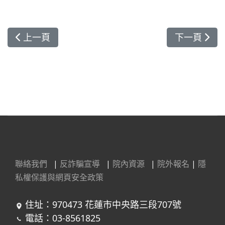
上一篇文章: 抗雌激素新療法對晚期癌症成效佳
下一篇文章:
上一頁
下一頁
聯絡我們
|
反詐騙宣導
|
院內資源
|
院外報名
|
隱
私權保護與網頁安全政策
住址：970473 花蓮市中央路三段707號
電話：03-8561825