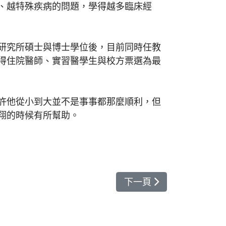
、越特殊疾病的問題，學得越多臨床經
研究所碩士與博士學位後，目前同時任教
得住院醫師、實習醫學生與校方票選為最
許他從小到大並不是事事都那麼順利，但
翔的時候有所幫助。
下一篇文章: 「四不一
下一頁