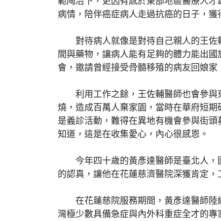
範陶冶下，更因有感於東部地區醫療人才
病情，陪伴癌症病人走過抗癌的日子，獲
對待病人就像是對待自己親人的王佐輔
間與藥物，讓病人能有足夠的體力能出國
會，邀請曾經接受骨髓移殖的病友回娘家
利用工作之餘，王佐輔醫師也會參與東區
燒，造成百萬人棄家園，當時在華府短期
是義診活動，難得在異地有機會參與街頭
知道，這是在收集愛心，內心很感恩。
今年四十歲的黃彥達醫師是臺北人，國
的認真，讓他在花蓮慈濟醫院深獲肯定，
在花蓮慈院服務期間，黃彥達醫師陸續
灣極少數具備急症與內外科重症全才的專