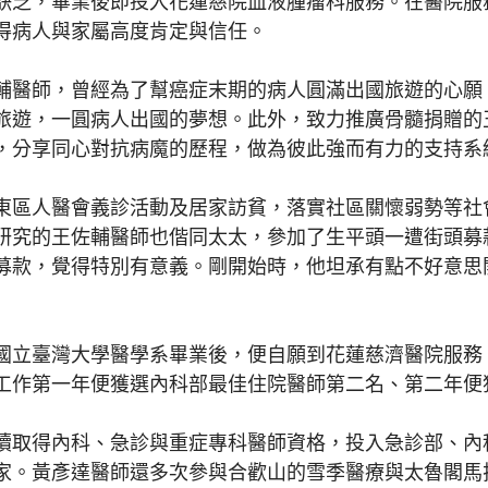
缺乏，畢業後即投入花蓮慈院血液腫瘤科服務。在醫院服
得病人與家屬高度肯定與信任。
醫師，曾經為了幫癌症末期的病人圓滿出國旅遊的心願
旅遊，一圓病人出國的夢想。此外，致力推廣骨髓捐贈的
，分享同心對抗病魔的歷程，做為彼此強而有力的支持系
人醫會義診活動及居家訪貧，落實社區關懷弱勢等社會公
研究的王佐輔醫師也偕同太太，參加了生平頭一遭街頭募
募款，覺得特別有意義。剛開始時，他坦承有點不好意思
立臺灣大學醫學系畢業後，便自願到花蓮慈濟醫院服務
工作第一年便獲選內科部最佳住院醫師第二名、第二年便
取得內科、急診與重症專科醫師資格，投入急診部、內
家。黃彥達醫師還多次參與合歡山的雪季醫療與太魯閣馬