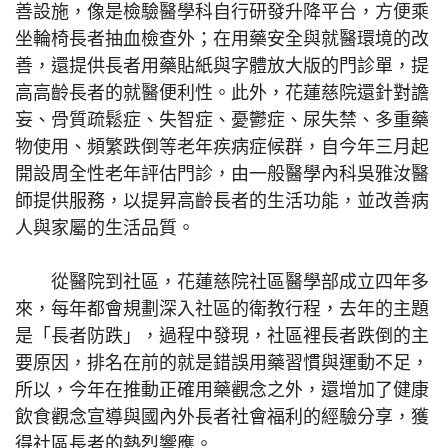
善設施，像是檢驗醫學科自行研發升降平台，方便乘
坐輪椅長者抽血檢查外；在用藥安全與就醫環境的改
善，還提供長者用藥貼紙與字體放大版的門診單，提
高高齡長者的就醫便利性。此外，花蓮慈院還針對譫
妄、骨質疏鬆症、失智症、憂鬱症、尿失禁、多重藥
物使用、頻繁跌倒等老年疾病症候群，自今年三月起
開設周全性老年評估門診，由一般醫學內科吳雅汝醫
師提供服務，以提昇高齡長者的生活功能，並改善病
人與家屬的生活品質。
從醫院到社區，花蓮慈院社區醫學部成立四年多
來，每年都會規劃深入社區的衛教行程，去年的主題
是「長者防跌」，過程中發現，社區裡長者跌倒的主
要原因，排名在前的就是錯誤用藥習慣與運動不足，
所以，今年在推動正確用藥觀念之外，還增加了健康
飲食觀念宣導與國內外長者社會福利的經驗分享，獲
得社區長者的熱烈響應。