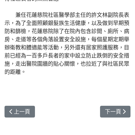
兼任花蓮慈院社區醫學部主任的許文林副院長表
示，為了全面照顧銀髮族生活健康，以及做到早期預
防和篩檢，花蓮慈院除了在院內包含診間、廁所、病
房、走道等各個角落設置安全設施，每個星期定期舉
辦衛教和體適能等活動，另外還有居家照護服務，目
前已經為一百多戶長者的家中設立防止跌倒的安全措
施，走出醫院圍牆的貼心關懷，也拉近了與社區民眾
的距離。
上一篇文章: 身心障礙者就業零距離 金展獎肯定
下一篇文章
上一頁
下一頁