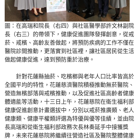
圖：在高瑞和院長（右四）與社區醫學部許文林副院
長（右三）的帶領下，健康促進團隊發揮創意，從戒
菸、戒檳、高齡友善做起，將預防疾病的工作不僅在
醫院診間推動，更落實到社區裡，讓社區居民從生活
做起健康促進，達到預防重於治療。
針對花蓮縣抽菸、吃檳榔與老年人口比率皆高於
全國平均的特性，花蓮慈濟醫院積極推動無菸醫院、
營造無檳部落與戒檳推動，以及促進社區高齡者健康
體適能等活動，十三日上午，花蓮慈院在衛生福利部
健康促進創意計畫選拔中，分別以戒菸推廣類、老人
健康類、健康平權類評選為特優與優等佳績，並由院
長高瑞和從衛生福利部政務次長林奏延手中接獲獎
牌，未來花蓮慈院將繼續往營造社區及醫院整體健康