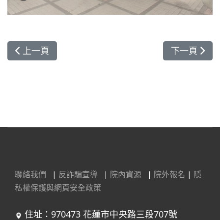
上一篇文章: 視病如親用心守護 良醫獲表揚
下一篇文章:
上一頁
下一頁
聯絡我們
|
反詐騙宣導
|
院內資源
|
院外報名
|
隱
私權保護與網頁安全政策
住址：970473 花蓮市中央路三段707號