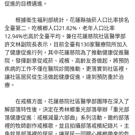
促進的目標邁進。
根據衛生福利部統計，花蓮縣抽菸人口比率排名
全臺第二，吃檳榔人口21.82%，老年人口比率
12.94%也高於全臺平均。兼任花蓮慈院社區醫學部
許文林副院長表示，目前全臺有130家醫療院所加入
了健康促進行列，其中花蓮慈院為了推動健康促進醫
院，發揮創意從戒菸、戒檳、高齡友善做起，將預防
疾病的工作不僅在醫院診間推動，更落實到社區裡，
讓社區居民從生活做起健康促進，達到預防重於治
療。
在戒檳方面，花蓮慈院社區醫學部團隊在深入了
解部落特性後，決定在秀林鄉重光部落舉辦「重光部
落健康促進：戒檳減量六部曲」系列活動，邀約部落
裡的牧師創作戒檳歌，並且拍攝部落戒檳紀錄片，主
角就是部落裡的居民，讓居民一同關心檳榔帶來的危