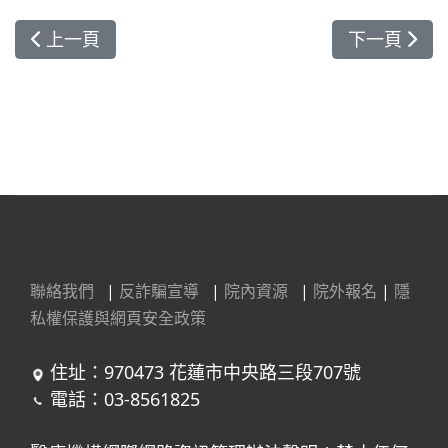
上一篇文章: 肝病中心胡志棠醫師 獲特殊研究獎
下一篇文章
上一頁
下一頁
聯絡我們
|
反詐騙宣導
|
院內資源
|
院外報名
|
隱
私權保護與網頁安全政策
住址：970473 花蓮市中央路三段707號
電話：03-8561825