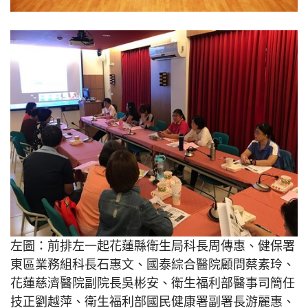
左圖：前排左一起花蓮縣衛生局科長周傳惠、健保署
東區業務組科長石惠文、國泰綜合醫院顧問蔡素玲、
花蓮慈濟醫院副院長吳彬安、衛生福利部醫事司簡任
技正劉越萍、衛生福利部國民健康署副署長游麗惠、