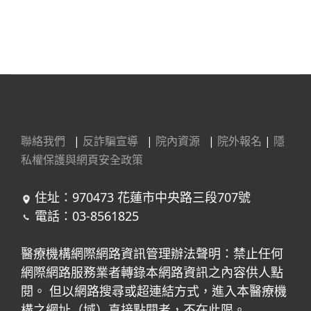
聯絡我們
|
反詐騙宣導
|
院內資源
|
院外報名
|
隱
私權保護與網頁安全政策
住址：970473 花蓮市中央路三段707號
電話：03-8561825
醫療機構網際網路資訊管理辦法聲明：禁止任何
網際網路服務業者轉錄本網路資訊之內容供人點
閱。 但以網路搜尋或超連結方式，進入本醫療機
構之網址（域）直接點閱者，不在此限。