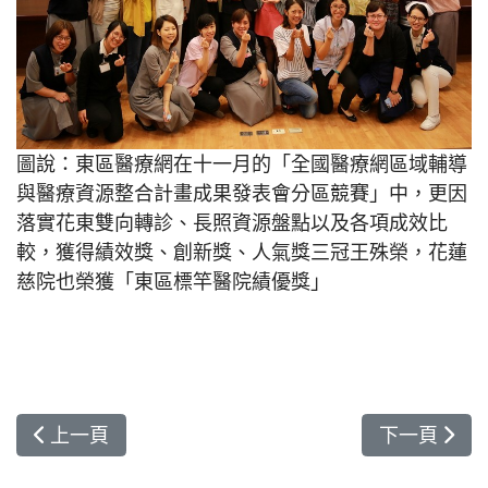
圖說：東區醫療網在十一月的「全國醫療網區域輔導
與醫療資源整合計畫成果發表會分區競賽」中，更因
落實花東雙向轉診、長照資源盤點以及各項成效比
較，獲得績效獎、創新獎、人氣獎三冠王殊榮，花蓮
慈院也榮獲「東區標竿醫院績優獎」
上一篇文章: 新研顯示：老人骨折骨鬆與白內障息息
下一篇文章:
上一頁
下一頁