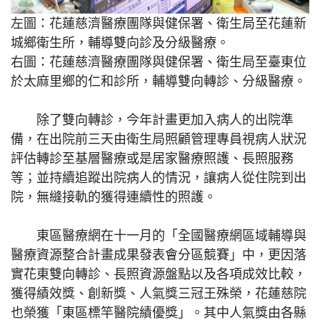
左圖：花蓮慈濟醫療團隊與健保署、衛生局至花蓮新
城鄉衛生所，輔導雙向診及分級醫療。
右圖：花蓮慈濟醫療團隊與健保署、衛生局至臺東位
於太麻里鄉的仁和診所，輔導雙向轉診、分級醫療。
除了雙向轉診，今年計畫更加入病人的出院準
備，在出院前三天由衛生局照顧管理專員視病人狀況
評估轉診至基層醫療或是居家醫療照護、長照服務
等；並持續追蹤出院病人的情況，讓病人從住院到出
院，無縫接軌的獲得連續性的照護。
東區醫療網在十一月的「全國醫療網區域輔導與
醫療資源整合計畫成果發表會分區競賽」中，更因落
實花東雙向轉診、長照資源盤點以及各項成效比較，
獲得績效獎、創新獎、人氣獎三冠王殊榮，花蓮慈院
也榮獲「東區標竿醫院績優獎」。其中人氣獎由各縣