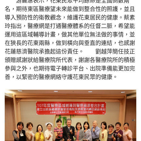
游麗惠表示，花東民眾平均餘命是全國倒數兩
名，期待東區醫療望未來能做到整合性的照護，並且
導入預防性的衛教觀念，維護花東居民的健康。蔡素
玲指出，醫療網是打通醫療體系的任督二脈，希望能
運用這區域輔導計畫，做其他單位無法做的事情，並
在狹長的花東兩縣，做到橫向與垂直的連結，也感謝
花蓮慈濟醫院承擔起這份責任。 劉越萍簡任技正
頒贈感謝狀給醫療院所代表，謝謝各醫療院所的積極
參與之外，也期待電子轉診平台、出院準備能更加完
善，以緊密的醫療網絡守護花東民眾的健康。