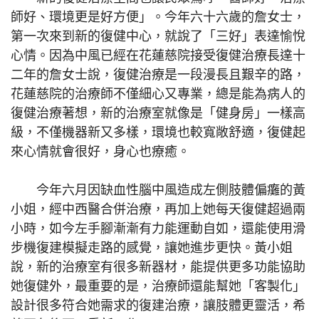
師好、環境更是好方便」。今年六十六歲的詹女士，
第一次來到新的復健中心，就說了「三好」表達愉悅
心情。因為中風已經在花蓮慈院接受復健治療長達十
二年的詹女士說，復健治療是一段漫長且艱辛的路，
花蓮慈院的治療師不僅細心又專業，總是能為病人的
復健治療著想，新的治療室就像是「健身房」一樣高
級，不僅機器新又多樣，環境也較寬敞舒適，復健起
來心情就會很好，身心也療癒。
今年六月因缺血性腦中風造成左側肢體偏癱的黃
小姐，經中西醫合併治療，再加上她每天復健超過兩
小時，如今左手腳漸漸有力能運動自如，還能使用滑
步機復建模擬走路的感覺，讓她進步更快。黃小姐
說，新的治療室有很多新器材，能提供更多功能協助
她復健外，最重要的是，治療師還能幫她「客製化」
設計很多符合她需求的復建治療，讓肢體更靈活，希