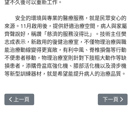
望不久後可以重新工作。
安全的環境與專業的醫療服務，就是民眾安心的
來源。11月啟用後，提供舒適治療空間，病人與家屬
齊聲說好，稱讚「慈濟的服務沒得比」。技術主任樊
志成表示，新啟用的復健治療室，不僅物理治療與職
能治療動線變得更寬敞，有利中風、脊椎損傷等行動
不便患者移動，物理治療室則針對下肢粗大動作等缺
損患者，添購骨盆底強化機、膝部活化機以及滑步機
等新型訓練器材，就是希望能提升病人的治療品質。
上一篇文章: 醫療與美感 超級微創雷射靜脈曲張切
下一篇文章
上一頁
下一頁