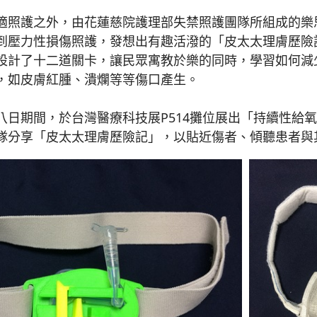
照護之外，由花蓮慈院護理部失禁照護團隊所組成的樂
到壓力性損傷照護，發想出有趣活潑的「皮太太理膚歷險
設計了十二道關卡，讓民眾寓教於樂的同時，學習如何減
，如皮膚紅腫、潰爛等等傷口產生。
期間，於台灣醫療科技展P514攤位展出「持續性給氧
隊分享「皮太太理膚歷險記」，以貼近傷者、傾聽患者與