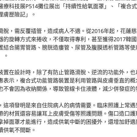
醫療科技展P514攤位展出「持續性給氧面罩」、「複合
理膚歷險記」。
，需反覆插管，造成病人不適。從2016年起，花蓮慈
器的旋轉方式來捲收，不僅取得專利，甚至獲得2017韓
置結合腸胃管路、膀胱造瘻管、尿管及腹膜透析管路等使
」。
置在設計時，除了有防止管路滑脫、逆流的功能外，也
惠表示，複合式功能管路裝置是利用管路與皮膚垂直的概
也不會因為收納關係，導致管線卡住液體，減少併發症的
這項發明是來自住院病人的病情需要。臨床照護上常遇
帶的材質還容易讓耳上皮膚受傷等照護問題。傷口造口護
拿掉面罩才能進行，造成供氧中斷的困擾外，還增加舒適
續供氧不間斷。