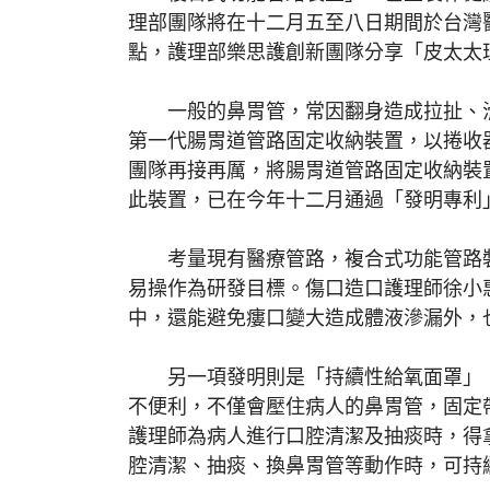
理部團隊將在十二月五至八日期間於台灣
點，護理部樂思護創新團隊分享「皮太太
一般的鼻胃管，常因翻身造成拉扯、滑脫
第一代腸胃道管路固定收納裝置，以捲收
團隊再接再厲，將腸胃道管路固定收納裝
此裝置，已在今年十二月通過「發明專利
考量現有醫療管路，複合式功能管路裝
易操作為研發目標。傷口造口護理師徐小
中，還能避免瘻口變大造成體液滲漏外，
另一項發明則是「持續性給氧面罩」，
不便利，不僅會壓住病人的鼻胃管，固定
護理師為病人進行口腔清潔及抽痰時，得
腔清潔、抽痰、換鼻胃管等動作時，可持