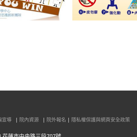
》 提供健康科技新體驗
騙宣導
|
院內資源
|
院外報名
|
隱私權保護與網頁安全政策
3 花蓮市中央路三段707號