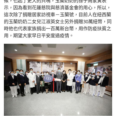
候，也起了更大的共鳴，玉蘭奶奶的孫子周家寅表
示，因為看到花蓮慈院與慈濟基金會的用心，所以，
這次除了捐贈居家訪視車－玉蘭號，目前人在紐西蘭
的玉蘭奶奶二女兒江淑英女士另外捐贈30萬紐幣，同
時他也代表家族捐出一百萬新台幣，用作防疫扶貧之
用，期望大家早日平安度過疫情。