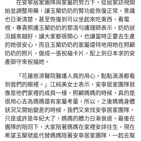
在安寧居家團隊與家屬的努力下，從居家訪視開
始並調整用藥，讓玉蘭奶奶的腎功能恢復正常，意識
也日漸清楚，甚至恢復到可以坐起來吃東西、看電
視，專責照護玉蘭奶奶的鄧淯勻護理師表示，奶奶狀
況越來越好，讓大家都很開心，也讓當時正要去生產
的她很安心，而且玉蘭奶奶的家屬還特地用她在照顧
奶奶的照片，做成一張祝福卡片，配上到日本求的安
產御守來祝福她。
「花蓮慈濟醫院醫護人員的用心，點點滴滴都看
到我們的眼裡。」江純美女士表示，安寧居家團隊就
像是他們家裡的成員一樣，照顧媽媽的時候，真的是
很用心去為媽媽還有家屬考量，所以，之後媽媽身體
狀況又開始變差的時候，我們又來找安寧居家團隊，
只是或許是年紀大了，媽媽的體力日漸衰退，最後在
團隊的陪同下，大家陪著媽媽在家裡安詳往生，現在
希望玉蘭號能代替媽媽陪著安寧居家團隊，一起去幫