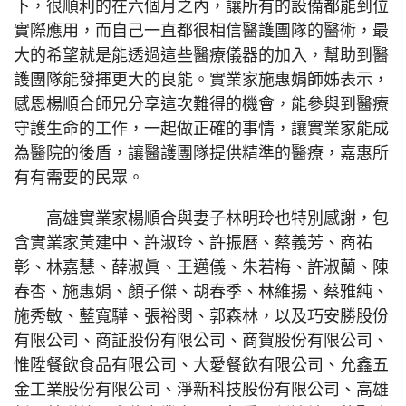
下，很順利的在六個月之內，讓所有的設備都能到位
實際應用，而自己一直都很相信醫護團隊的醫術，最
大的希望就是能透過這些醫療儀器的加入，幫助到醫
護團隊能發揮更大的良能。實業家施惠娟師姊表示，
感恩楊順合師兄分享這次難得的機會，能參與到醫療
守護生命的工作，一起做正確的事情，讓實業家能成
為醫院的後盾，讓醫護團隊提供精準的醫療，嘉惠所
有有需要的民眾。
高雄實業家楊順合與妻子林明玲也特別感謝，包
含實業家黃建中、許淑玲、許振曆、蔡義芳、商祐
彰、林嘉慧、薛淑眞、王邁儀、朱若梅、許淑蘭、陳
春杏、施惠娟、顏子傑、胡春季、林維揚、蔡雅純、
施秀敏、藍寬驊、張裕閔、郭森林，以及巧安勝股份
有限公司、商証股份有限公司、商賀股份有限公司、
惟陞餐飲食品有限公司、大愛餐飲有限公司、允鑫五
金工業股份有限公司、淨新科技股份有限公司、高雄