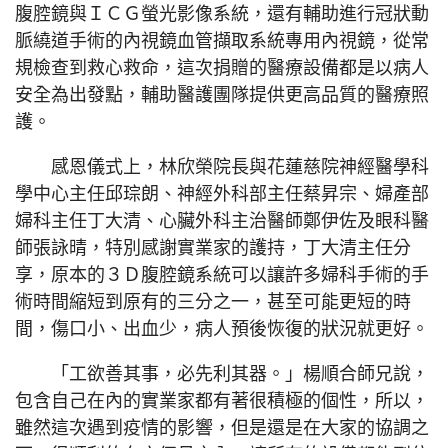
腹腔鏡與ＩＣＧ螢光影像系統，還有輔助進行冠狀動
脈繞道手術的內視鏡血管擷取系統專用內視鏡，從常
規檢查到救心救命，這次捐贈的醫療設備都是以病人
安全為出發點，輔助醫護團隊提供更高品質的醫療照
護。
感恩儀式上，林欣榮院長與花蓮慈院神經醫學科
學中心主任邱琮朗、神經外科部主任蔡昇宗、婦產部
婦科主任丁大清、心臟外科主治醫師鄭伊佐及眼科醫
師張詠晴，特別感謝實業家的護持，丁大清主任分
享，原本的３Ｄ腹腔鏡系統可以讓許多婦科手術的手
術時間縮短到原有的三分之一，甚至可能更短的時
間，傷口小、出血少，病人預後恢復的狀況就更好。
「工欲善其事，必先利其器。」楊順合師兄說，
包含自己在內的實業家都有著很積極的個性，所以，
雖然這次遇到疫情的影響，但是還是在大家的協調之