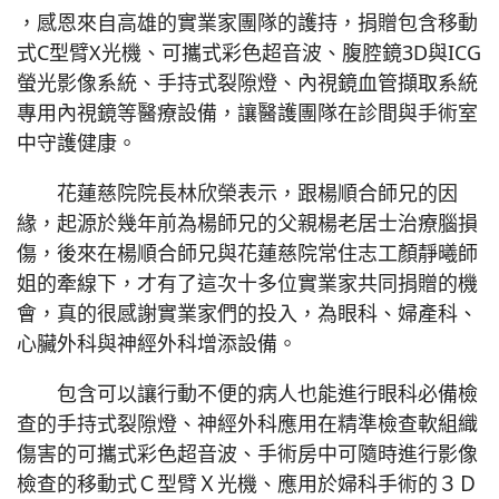
，感恩來自高雄的實業家團隊的護持，捐贈包含移動
式C型臂X光機、可攜式彩色超音波、腹腔鏡3D與ICG
螢光影像系統、手持式裂隙燈、內視鏡血管擷取系統
專用內視鏡等醫療設備，讓醫護團隊在診間與手術室
中守護健康。
花蓮慈院院長林欣榮表示，跟楊順合師兄的因
緣，起源於幾年前為楊師兄的父親楊老居士治療腦損
傷，後來在楊順合師兄與花蓮慈院常住志工顏靜曦師
姐的牽線下，才有了這次十多位實業家共同捐贈的機
會，真的很感謝實業家們的投入，為眼科、婦產科、
心臟外科與神經外科增添設備。
包含可以讓行動不便的病人也能進行眼科必備檢
查的手持式裂隙燈、神經外科應用在精準檢查軟組織
傷害的可攜式彩色超音波、手術房中可隨時進行影像
檢查的移動式Ｃ型臂Ｘ光機、應用於婦科手術的３Ｄ