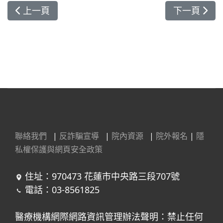
上一篇文章: 慶祝醫師節 花蓮慈院防疫貢獻與多位
下一篇文章
上一頁
下一頁
聯絡我們
|
反詐騙宣導
|
院內資源
|
院外報名
|
隱
私權保護與網頁安全政策
住址：970473 花蓮市中央路三段707號
電話：03-8561825
醫療機構網際網路資訊管理辦法聲明：禁止任何