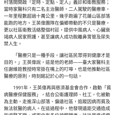
村落間開啟「定時、定點、定人」義診和衛教服務；
當時家醫科只有二名主治醫師，二人駕駛的醫療車，
一年里程數超過十萬公里，幾乎跑遍了花蓮山區部落
能跑的地方。王英偉團隊在偏鄉帶動的不只是醫療，
更以社區衛教活絡整個村莊，提供中風病人、心臟衰
竭病人居家照護，甚至讓病人成功脫離鼻胃管及尿失
禁人生。
「醫療只是一種手段，讓社區民眾得到健康才是
目的。」王英偉說，這是他的老師——臺大家醫科主
任謝維銓教授時常掛在嘴上的叮嚀，也是他推動社區
醫療的原則，時刻銘記於心的一句話。
1991年，王英偉再與慈濟基金會合作，啟動「貧
病醫療保健服務」，結合公衛護理師、社工，化被動
為主動，走進深山部落、偏遠社區，追蹤因病而貧及
無法就醫的病人。在這過程中，他發現遠距交通造成