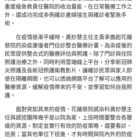
重度級急救責任醫院的收治量能，在日常醫療工作之
外，還成功完成多例確診產婦接生與確診者緊急手
術。
在疫情逐漸平緩時，黃妙慧主任主責承擔起花蓮
慈院的染疫康復者門住診整合醫療計畫，為染疫後的
民眾提供整合式的醫療評估與照護。除了門診與住院
照護治療之外，同時利用雲端線上平台，分享新冠肺
炎照護及長新冠照護衛教影片，讓確診民眾與家人即
使在隔離期間，也可以透過網路平台了解可以應用的
醫療資源，緩解疫情帶來的不安，並學習如何自我照
護。
面對突如其來的疫情，花蓮慈院感染科黃妙慧主
任與感控團隊幾乎是以院為家，上班時間要整合各層
級的資源，制定並實行有效的防疫策略，還要看診、
巡房；當其他單位下班後，才有時間與院內外的防疫