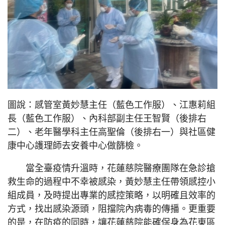
圖說：感管室黃妙慧主任（藍色工作服）、江惠莉組
長（藍色工作服）、內科部副主任王智賢（後排右
二）、老年醫學科主任高聖倫（後排右一）與社區健
康中心護理師去安養中心做篩檢。
當全臺疫情升溫時，花蓮慈院醫療團隊在急診搶
救生命的過程中不幸被感染，黃妙慧主任帶領感控小
組成員，及時提出專業的感控策略，以明確且效率的
方式，找出感染源頭，阻擋院內病毒的傳播。更重要
的是，在防疫的同時，讓花蓮慈院能確保身為花東區