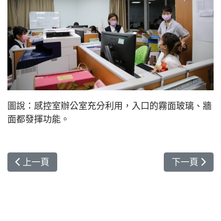
圖說：感控室辦公室充分利用，入口的霧面玻璃、牆
面都發揮功能。
上一篇文章: 守護五千分之一的機率 花蓮慈院兒童
下一篇文章
上一頁
下一頁