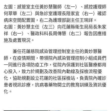
左圖：感管室主任黃妙慧醫師（左一）、感控護理師
何翠華（左二）與急診室護理長陸家宜（右一）確認
病床空間配置圖，右二為護理部副主任王琬詳。
右圖：黃妙慧主任（左三）向花蓮縣衛生局局長朱家
祥（右一）、醫政科科長周傳慧（右二）報告因應措
施及處置現況。
兼任花蓮慈院感染管理控制室主任的黃妙慧醫
師，在疫情期間，帶領院內感染管理控制小組成員們
一同進行各項防疫工作，從院內保護到社區醫療都用
心投入，致力於規劃及改善院內動線及採檢流程優
化，協助規劃設立花蓮的社區採檢站，負責院內確診
患者視訊診療，抗病毒藥物開立的教育訓練及資訊優
化。