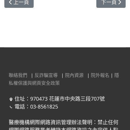
上一篇文章: 腎移植照護跨團隊合作 花蓮慈院獲S
下一篇文章:
上一頁
下一頁
聯絡我們
|
反詐騙宣導
|
院內資源
|
院外報名
|
隱
私權保護與網頁安全政策
住址：970473 花蓮市中央路三段707號
電話：03-8561825
醫療機構網際網路資訊管理辦法聲明：禁止任何
網際網路服務業者轉錄本網路資訊之內容供人點