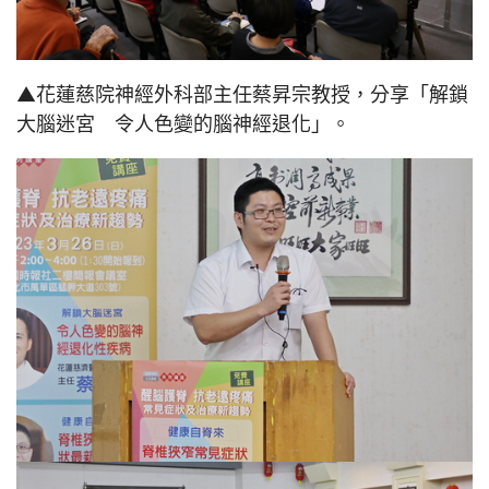
▲花蓮慈院神經外科部主任蔡昇宗教授，分享「解鎖
大腦迷宮 令人色變的腦神經退化」。