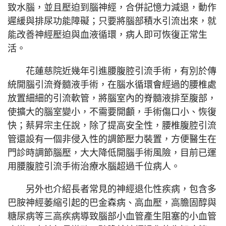
致水腦，並且壓迫到腦神經，合併記憶力減退，動作
遲緩與排尿功能障礙；只要將腦部積水引流出來，就
能改善神經壓迫與血液循環，病人即可恢復正常生
活。
花蓮慈院近幾年引進腰腹腔引流手術，有別於傳
統開腦引流脊髓液手術，在腦水循環會經過的腰椎處
放置細細的引流軟管，將腦室內的脊髓液排至腹部，
使擴大的腦室變小，不需要開顱，手術傷口小、恢復
快；蔡昇宗主任說，除了提高安全性，腰椎腹腔引流
管還設有一個非侵入性的調節壓力裝置，方便醫生在
門診時調節腦壓，大大降低開腦手術風險，目前已運
用腰腹腔引流手術治療水腦超過千位病人。
另外也介紹長者常見的神經退化性疾病，包含多
巴胺神經萎縮引起的巴金森病、高血壓，高膽固醇與
糖尿病等三高疾病導致腦部小血管產生阻塞的小血管