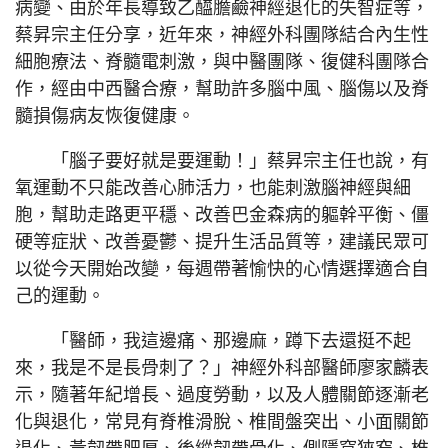
病變、由於年長導致乙醯膽鹼神經退化的失智症等，
蔡昇宗主任分享，近年來，神經外科團隊結合內生性
細胞療法、脊髓電刺激，與中醫團隊、復健科團隊合
作，經由中西醫合療，幫助許多腦中風、腦傷以及脊
髓損傷病友恢復健康。
「腦子要好就是要運動！」蔡昇宗主任也說，有
氧運動不只能改善心肺活力，也能刺激腦神經與細
胞，幫助走路更平穩、改善巴金森病的軀幹平衡、僵
硬等症狀、改善憂鬱、提升生活品質等，建議民眾可
以從今天開始改變，每週帶著愉快的心情選擇適合自
己的運動。
「醫師，我這邊痛、那邊麻，蹲下去還挺不起
來，我是不是長骨刺了？」神經外科部醫師廖家麟表
示，隨著年紀增長、過度勞動，以及人體關節逐漸老
化與退化，常見有脊椎滑脫、椎間盤突出、小面關節