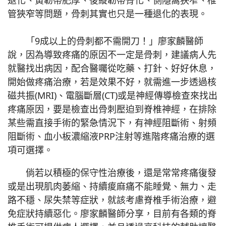
退化、黃韌帶肥厚、後縱韌帶骨化、側隱窩狹窄、椎
管狹窄等問題，骨刺其實也只是一種退化的表現。
「9成以上的骨刺都不需開刀！」廖家麟醫師
說，因為導致疼痛的原因不一定是骨刺，建議病人先
就醫找出病因，配合醫囑從吃藥、打針、好好休息，
開始做疼痛治療，若是效果不好，就需進一步透過核
磁共振(MRI)、電腦斷層(CT)或是神經傳導檢查來找出
疼痛原因，要是檢查出骨刺壓迫到脊椎神經，在排除
某些需直接手術的緊急情況下，有神經阻斷術、射頻
阻斷術、血小板濃縮液PRP注射等進階疼痛治療的選
項可選擇。
倘若以積極的保守性治療後，還是常常疼痛復發
或是出現肌肉萎縮、持續痠麻痛不能睡覺、無力、走
路不穩、尿失禁等症狀，就該考慮脊椎手術治療，避
免症狀持續惡化。廖家麟醫師分享，目前有各類的脊