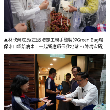
▲林欣榮院長(左)致贈志工親手縫製的Green Bag環
保束口袋給病患，一起響應環保救地球。(陳炳宏攝)