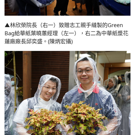
▲林欣榮院長（右一）致贈志工親手縫製的Green
Bag給華紙葉曉蕙經理（左一），右二為中華紙漿花
蓮廠廠長邱奕盛。(陳炳宏攝)