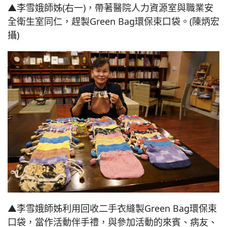
▲李雪娥師姊(右一)，帶著醫院人力資源室與職業安
全衛生室同仁，趕製Green Bag環保束口袋。(陳炳宏
攝)
▲李雪娥師姊利用回收二手衣縫製Green Bag環保束
口袋，當作活動伴手禮，與參加活動的來賓、病友、