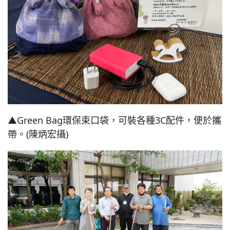
▲Green Bag環保束口袋，可裝各種3C配件，便於攜
帶。(陳炳宏攝)