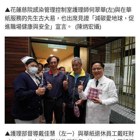
▲花蓮慈院感染管理控制室護理師何翠華(左)與在華
紙服務的先生古大易，也出席見證「減碳愛地球，促
進職場健康與安全」宣言。 (陳炳宏攝)
▲護理部督導戴佳慧（左一）與華紙退休員工戴旺財