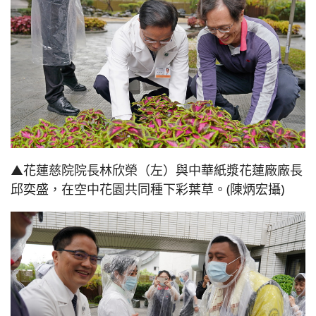
▲花蓮慈院院長林欣榮（左）與中華紙漿花蓮廠廠長
邱奕盛，在空中花園共同種下彩葉草。(陳炳宏攝)