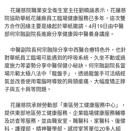
花蓮慈院職業安全衛生室主任劉曉諭表示，花蓮慈
院協助華紙花蓮廠員工臨場健康服務已多年，這次雙
方合作因緣主要是緣起於華紙邀請，4月19日由中醫
部何宗融副院長進廠分享健康與中醫養身講座。
中醫副院長何宗融除分享中西醫合療特色外，也針
對華紙員工臨場可能遇到的呼吸系統、久坐不動或過
度施力等姿勢分享中醫保健小秘訣。何宗融副院長當
場示範太極八法中「龍盤手」，透過龍盤手可活絡經
氣並改善使用電腦時導致的肩頸痠痛、大幅度矯正脖
子與五十肩等問題。
花蓮慈院承辦勞動部「東區勞工健康服務中心」，
提供東部地區勞工健康服務、企業臨場健康服務輔導
及訪查等服務，並由職安室、職醫科、家醫科、復健
科、護理部、精神醫學部、感控室等單位20多人組