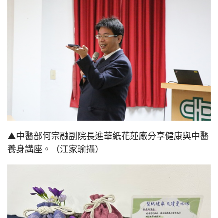
▲中醫部何宗融副院長進華紙花蓮廠分享健康與中醫
養身講座。（江家瑜攝）