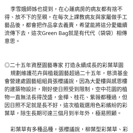
李雪娥師姊也提到，在心蓮病房的病友都有捨不
得、放不下的至親，在每次上課教病友與家屬做手工
藝品後，都會把作品拿去義賣，希望能將這分愛繼續
流傳下去，這次Green Bag就是有代代（袋袋）相傳
意思。
◎二十五年資歷園藝專家 打造永續成長的彩葉草園
規劃維護花卉與植栽園藝超過二十五年，慈濟基金
會營建處園藝組組員張櫻議說，因為大愛樓與感恩樓
的建築物設計，剛好使日照受到限制，空中花園的植
物一直無法長得茂盛，金樺、桂花、紫薇都種過，但
因日照不足就是長不好，這次植栽選用色彩繽紛的彩
葉草，除生長期可達三個月到半年外，極易照顧。
彩葉草有多種品種，張櫻議說，柳葉型彩葉草、彩