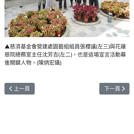
▲慈濟基金會營建處園藝組組員張櫻議(左三)與花蓮
慈院總務室主任沈芳吉(左二)，也是這場宣言活動幕
後關鍵人物。(陳炳宏攝)
上一篇文章: 「口灼症」患者求醫四年終見曙光 改
下一篇文章
上一頁
下一頁