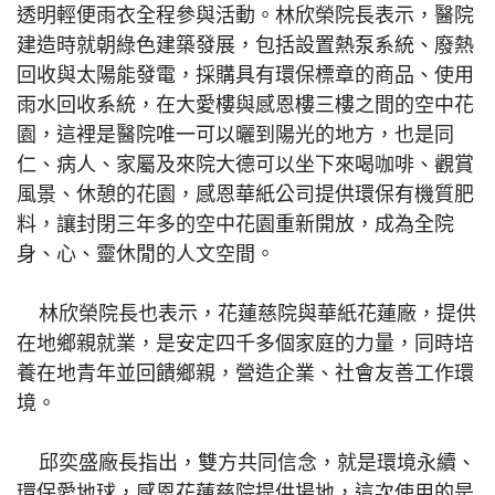
透明輕便雨衣全程參與活動。林欣榮院長表示，醫院
建造時就朝綠色建築發展，包括設置熱泵系統、廢熱
回收與太陽能發電，採購具有環保標章的商品、使用
雨水回收系統，在大愛樓與感恩樓三樓之間的空中花
園，這裡是醫院唯一可以曬到陽光的地方，也是同
仁、病人、家屬及來院大德可以坐下來喝咖啡、觀賞
風景、休憩的花園，感恩華紙公司提供環保有機質肥
料，讓封閉三年多的空中花園重新開放，成為全院
身、心、靈休閒的人文空間。
林欣榮院長也表示，花蓮慈院與華紙花蓮廠，提供
在地鄉親就業，是安定四千多個家庭的力量，同時培
養在地青年並回饋鄉親，營造企業、社會友善工作環
境。
邱奕盛廠長指出，雙方共同信念，就是環境永續、
環保愛地球，感恩花蓮慈院提供場地，這次使用的是