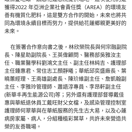
獲得2022 年亞洲企業社會責任獎（AREA）的環境友
善有機質化肥料，這是雙方合作的開始，未來也將共
同為環境永續目標而努力，提供給花蓮鄉親更美好的
未來。
在簽署合作意向書之後，林欣榮院長與何宗融副院
長、陳星助副院長、王英偉顧問、醫務部吳雅汝主
任、職業醫學科劉鴻文主任、副主任林純吉、護理部
主任鍾惠君、常住志工顏靜曦；華紙邱奕盛廠長、葉
曉蕙經理、王南雄副處長、陳玠維副主任、詹凱翰副
主任、李雅玲管理師、蕭語淳專員、李昂軒副主任
(新華丰再生能源公司)等；另外還有護理部督導戴佳
惠與華紙退休員工戴旺財父女檔，及感染管理控制室
護理師何翠華與在華紙服務的先生古大易，以及心蓮
病房家屬、病人，分組種植彩葉草，共許未來營造共
榮的友善職場。