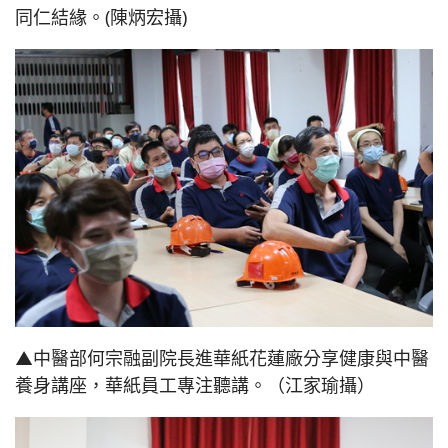
同仁結緣。(陳炳宏攝)
▲中醫部何宗融副院長進華紙花蓮廠分享健康與中醫
養身講座，華紙員工專注聽講。（江家瑜攝）