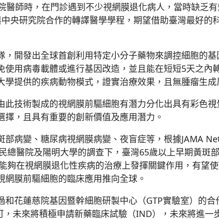
醫師時，在門診遇到不少視網膜退化病人，當時缺乏有
與中央研究院合作的轉譯醫學學程，期望借助臺灣最好的
，開發出全球首創利用特定小分子藥物來調控細胞的基
免使用病毒載體或進行基因改造，並且能在短短5天之內
大學提供的疾病動物模式，證實治療效果，且無腫瘤生成
此技術製成的視網膜前驅細胞有潛力分化出具有彩色視
選擇，且具有重要的創新價值及應用潛力。
變、糖尿病視網膜病變、夜盲症等，根據JAMA Net
榮民總醫院及陽明大學的調查下，臺灣65歲以上早期黃斑部
不僅能夠在視網膜退化性疾病的治療上發揮關鍵作用，有望
視網膜前驅細胞的臨床應用推向全球。
花蓮慈院基因暨幹細胞研製中心（GTP實驗室）的合作
g的製程認可，未來將積極申請新藥臨床試驗（IND），未來將