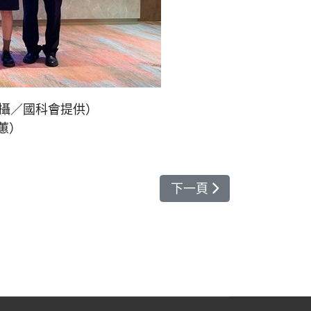
（攝／國科會提供）
蕙）
下一篇文章: 高空異物墜
下一頁