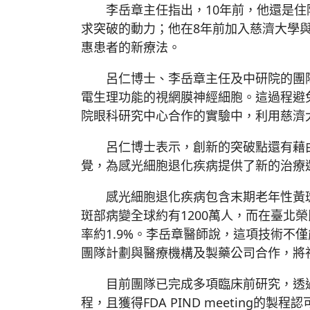
李岳章主任指出，10年前，他還是住院
求突破的動力；他在8年前加入慈濟大學
惠患者的新療法。
呂仁博士、李岳章主任及中研院的團隊
電生理功能的視網膜神經細胞。這過程避
院眼科研究中心合作的實驗中，利用慈濟
呂仁博士表示，創新的突破點還有藉由
覺，為感光細胞退化疾病提供了新的治療
感光細胞退化疾病包含末期老年性黃斑部病
斑部病變全球約有1200萬人，而在臺北
率約1.9%。李岳章醫師說，這項技術
團隊計劃與醫療機構及製藥公司合作，將
目前團隊已完成多項臨床前研究，透過和
程，且獲得FDA PIND meetin