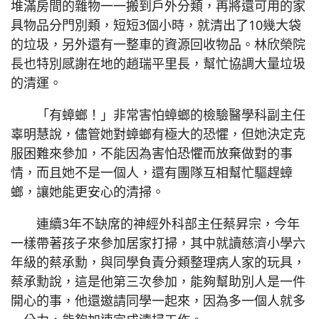
堆滿房間的雜物一一搬到戶外分類，再將還可用的家
具物品分門別類，短短3個小時，就清出了10幾大袋
的垃圾，另外還有一整車的資源回收物品。林欣榮院
長也特別感謝在地的趙瑞平里長，幫忙協調大量垃圾
的清運。
「有蟑螂！」非常害怕蟑螂的檢驗醫學科副主任
辜明慧說，儘管她對蟑螂有極大的恐懼，但她決定克
服困難來參加，不能因為害怕恐懼而放棄做對的事
情，而且她不是一個人，還有團隊互相幫忙驅趕蟑
螂，讓她能更安心的清掃。
連續3年不缺席的神經外科部主任蔡昇宗，今年
一樣帶著孩子來參加居家打掃，其中就讀慈濟小學六
年級的蔡承勳，與同學負責分類整理病人家的玩具，
蔡承勳說，這是他第三次參加，能夠幫助別人是一件
開心的事，他還邀請同學一起來，因為多一個人就多