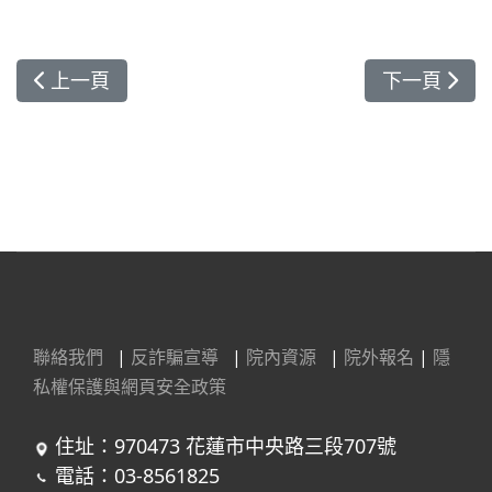
上一篇文章: 免疫療法納入晚期頭頸癌治療給付 有
下一篇文章
上一頁
下一頁
聯絡我們
|
反詐騙宣導
|
院內資源
|
院外報名
|
隱
私權保護與網頁安全政策
住址：970473 花蓮市中央路三段707號
電話：03-8561825