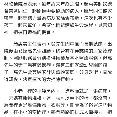
林欣榮院長表示，每年歲末年終之際，顏惠美師姊總
會帶著同仁一起關懷需要協助的病人，感恩同仁攜家
帶眷一起集結力量為病友家除舊布新，這次也有不少
孩子一起來幫忙，希望他們能體驗生命課程，見苦知
福，把握再造福的機會。
顏惠美主任表示，吳先生因中風而長期臥床，出
院後由女婿高先生照顧。儘管有花蓮慈院的居家護理
師、照顧服務員分別提供換藥及基本照護服務，但高
先生的妻子患有躁鬱症，還有二個就讀幼兒園的孩
子，高先生要兼顧家計與照顧家庭，分身乏術，團隊
得知後，決定這次的大掃除行動。
小巷子裡的平矮房內，一進客廳就是一張病床，
一旁還有雜物堆積，連一張可以坐下的椅子都沒有，
房間裡更是堆滿雜物、衣服等，團隊為了搬運這些物
品，在小小的空間裡，熟門熟路的排成人龍接力，把