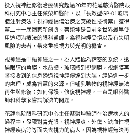
投入視神經修復治療研究超過20年的花蓮慈濟醫院眼
科研究中心主任蔡榮坤醫師，以「長效型GP-01玻璃
體注射療法：視神經損傷治療之突破性技術案」獲得
第二十一屆國家新創獎。蔡榮坤是目前全世界最早使
用這項治療法的眼科醫師，為視神經受損以及有失明
風險的患者，帶來重獲視力與光明的機會。
視神經是中樞神經之一，為人體極為精密的系統，透
過眼睛的角膜、水晶體、玻璃體到視網膜，視網膜再
將接收到的信息透過視神經傳達到大腦，經過進一步
的處理，成為智慧的來源。但哺乳動物的視神經無法
再生與修復；如何保護、修復視神經，一直是眼科醫
師和科學家嘗試解決的問題。
花蓮慈院眼科研究中心主任蔡榮坤醫師在治療病人的
過程中，發現對青光眼、視神經炎、外傷、缺血性視
神經疾病等等而失去視力的病人，因為視神經無法再