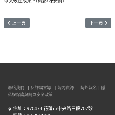
球突破性成果。(攝影/陳安俞)
上一篇文章: 花蓮慈濟醫院中西醫合療 解決月經不
下一篇文章
上一頁
下一頁
聯絡我們
|
反詐騙宣導
|
院內資源
|
院外報名
|
隱
私權保護與網頁安全政策
住址：970473 花蓮市中央路三段707號