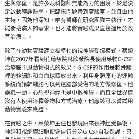
生與修復，是許多眼科醫師無能為力的困境。於是決
定啟動轉譯醫學，把臨床問題帶到實驗室，並且由他
主持，因為他深知，唯有醫師在研究團隊中執行，才
能銜接病人的需求，也才能將實驗成果直接運用於改
善治療上。
除了在動物實驗建立標準化的視神經受傷模式，蔡榮
坤在2007年看到花蓮慈院林欣榮院長使用藥物G-CSF
治療腦中風動物模式的效果。G-CSF的作用是將骨髓
裡的幹細胞和白血球釋放出來，利用身體原有的運輸
系統而讓幹細胞可以到達腦部受傷的地方做修復。他
靈機一動，心想視神經也是中樞神經，而且全世界還
沒有人使用這種藥物和方式治療，他應該可以嘗試用
動物實驗來應證。
在實驗之中，蔡榮坤主任也發現原來視神經受傷後，
神經和視網膜細胞便會自行分泌G-CSF自我保護，只