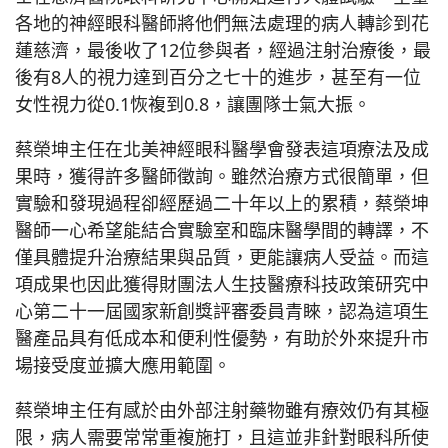
各地的神經眼科醫師將他們無法處理的病人轉診到花
蓮慈濟，最後收了12位參與者，經過注射治療後，最
後有8人的視力達到百分之七十的進步，甚至有一位
女性視力從0.1恢複到0.8，讓團隊士氣大振。
蔡榮坤主任在北美神經眼科醫學會發表這項療法及成
果時，獲得許多醫師徵詢。雖然治療方式很簡單，但
實驗和發現過程卻經歷過二十年以上的累積，蔡榮坤
醫師一心希望能結合實驗室和臨床醫學間的轉譯，不
僅具體提升治療結果與品質，更能讓病人受益。而這
項成果也因此獲得財團法人生技醫療科技政策研究中
心第二十一屆國家新創獎評審委員青睞，認為這項生
醫產品具有低成本和便利性優勢，有助於外來提升市
場接受度並擴大應用範圍。
蔡榮坤主任有感於由外部注射藥物雖有療效仍有其極
限，病人需要常常重複施打，且這並非針對眼科所使