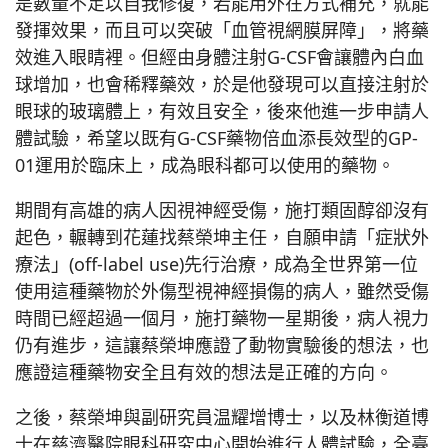
是數量不足以自我修復，若能用外在方式補充，就能
發揮效果，而且可以突破「血管視網膜屏障」，將藥
效進入眼睛裡。但經由身體注射G-CSF會讓體內白血
球增加，也會稀釋藥效，於是他發現可以直接注射於
眼球的玻璃體上，有效且安全，後來他進一步申請人
體試驗，希望以既有G-CSF藥物倍血添長效型的GP-
01運用於臨床上，成為眼科都可以使用的藥物。
期間有高雄的病人因視神經受傷，施打類固醇卻沒有
起色，輾轉到花蓮找蔡榮坤主任，自願申請「症狀外
療法」(off-label use)先行治療，成為全世界第一位
使用這種藥物於外傷型視神經損傷的病人，雖然受傷
時間已經超過一個月，施打藥物一星期後，病人視力
仍有進步，這讓蔡榮坤應證了動物實驗後的想法，也
應證這種藥物安全且有效的想法是正確的方向。
之後，蔡榮坤與副研究員温耀增博士，以及林衡道博
士在慈濟醫院眼科研究中心開始進行人體試驗，全臺