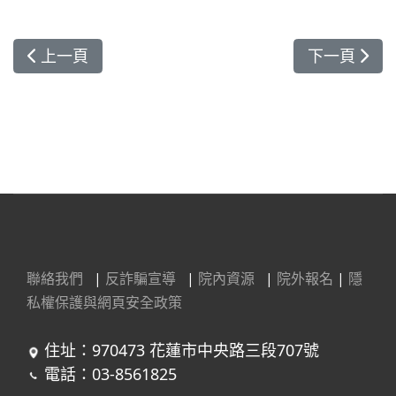
上一篇文章: 腎「粽」其事 花蓮慈院陪腎友健康慶
下一篇文章:
上一頁
下一頁
聯絡我們
|
反詐騙宣導
|
院內資源
|
院外報名
|
隱
私權保護與網頁安全政策
住址：970473 花蓮市中央路三段707號
電話：03-8561825