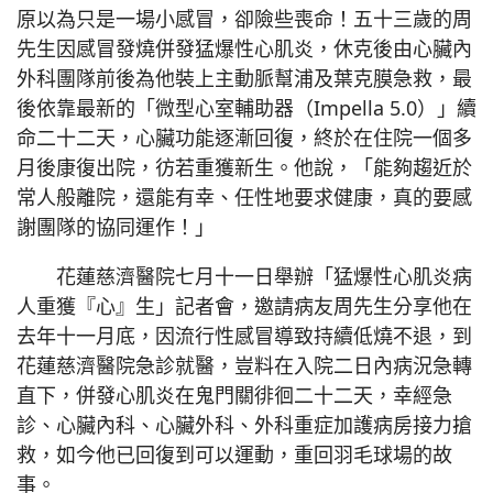
原以為只是一場小感冒，卻險些喪命！五十三歲的周
先生因感冒發燒併發猛爆性心肌炎，休克後由心臟內
外科團隊前後為他裝上主動脈幫浦及葉克膜急救，最
後依靠最新的「微型心室輔助器（Impella 5.0）」續
命二十二天，心臟功能逐漸回復，終於在住院一個多
月後康復出院，彷若重獲新生。他說，「能夠趨近於
常人般離院，還能有幸、任性地要求健康，真的要感
謝團隊的協同運作！」
花蓮慈濟醫院七月十一日舉辦「猛爆性心肌炎病
人重獲『心』生」記者會，邀請病友周先生分享他在
去年十一月底，因流行性感冒導致持續低燒不退，到
花蓮慈濟醫院急診就醫，豈料在入院二日內病況急轉
直下，併發心肌炎在鬼門關徘徊二十二天，幸經急
診、心臟內科、心臟外科、外科重症加護病房接力搶
救，如今他已回復到可以運動，重回羽毛球場的故
事。