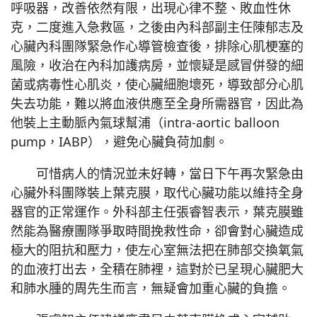
呼吸器，改善依然有限，出現心律不整、敗血性休
克，二度進入急救區，之後由內科部副主任陳郁志及
心臟內科團隊緊急作心導管檢查後，排除心肌梗塞的
風險，收治在內科加護病房，並懷疑是感冒併發的細
菌或病毒性心肌炎，使心臟細胞壞死，導致部分心肌
失去功能，難以將血液供應至全身所需器官，因此為
他裝上主動脈內氣球幫浦（intra-aortic balloon
pump，IABP），避免心臟負荷加劇。
可惜病人的情況並未好轉，當日下午再次緊急由
心臟外科團隊裝上葉克膜，取代心臟功能以維持全身
器官的正常運作。外科部主任張睿智表示，葉克膜雖
然能為醫療團隊爭取時間挽救性命，卻會對心臟造成
極大的阻抗和壓力，使左心室無法把在肺部交換氧氣
的血液打出去，全積在肺裡，這對於已呈現心臟肥大
和肺水腫的周先生而言，無疑會加重心臟的負擔。