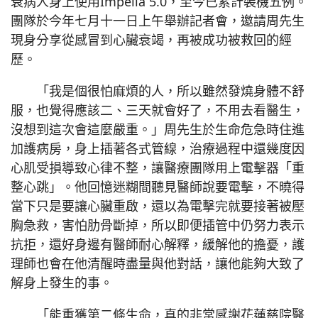
衰病人身上使用Impella 5.0，至今已累計裝機五例。
團隊於今年七月十一日上午舉辦記者會，邀請周先生
現身分享從感冒到心臟衰竭，再被成功被救回的經
歷。
「我是個很怕麻煩的人，所以雖然發燒身體不舒
服，也覺得應該二、三天就會好了，不用去看醫生，
沒想到這次會這麼嚴重。」周先生於生命危急時住進
加護病房，身上插著各式管線，治療過程中還幾度因
心肌受損導致心律不整，讓醫療團隊用上電擊器「重
整心跳」。他回憶迷糊間聽見醫師說要電擊，不曉得
當下只是要讓心臟重啟，還以為電擊完就要接著被壓
胸急救，害怕肋骨斷掉，所以即便插管中仍努力表示
抗拒，還好身邊有醫師耐心解釋，緩解他的擔憂，護
理師也會在他清醒時盡量與他對話，讓他能夠大致了
解身上發生的事。
「能重獲第二條生命，真的非常感謝花蓮慈院醫