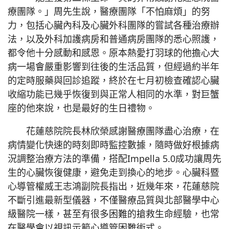
療團隊。」周先生說，醫療團隊「不怕麻煩」的努
力，包括心臟內科及心臟外科團隊的嘗試各種治療辦
法，以及外科加護病房和普通病房團隊的悉心照護，
都令他十分感動和感恩。原本熱愛打羽球的他擔心大
病一場會嚴重影響到往後的生活品質，但經過約半年
的定時服藥與回診追蹤，終於在七月初檢查確認心臟
收縮功能已幾乎恢復到與正常人相同的水準，對巨蟹
座的他來說，也是最好的生日禮物。
花蓮慈院院長林欣榮感謝醫療團隊盡心治療，在
病情變化快速的時刻即時監控數據，隨時做好根據病
況調整治療方法的準備，搭配Impella 5.0成功讓周先
生的心臟恢復健康，避免走到換心的地步。心臟科暨
心導管權威王志鴻副院長指出，近幾年來，花蓮慈院
不斷引進最新型儀器，不僅醫療品質與北部醫學中心
級醫院一樣，甚至有很多困難的搶救生命經驗，也常
在醫學會以視訊示範心導管困難術式。