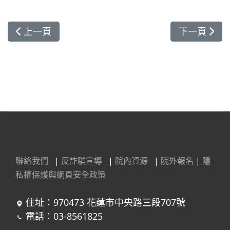
上一篇文章: 守護輕安居、心蓮病房病友口腔健康 
下一篇文章
上一頁
下一頁
聯絡我們
|
反詐騙宣導
|
院內資源
|
院外報名
|
隱
私權保護與網頁安全政策
住址：970473 花蓮市中央路三段707號
電話：03-8561825