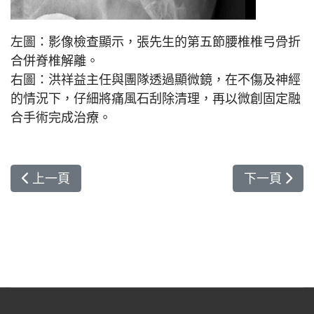
左圖：影像檢查顯示，張先生的第五節腰椎椎弓骨折
合併脊椎解離。
右圖：洪祥益主任與團隊透過顯微鏡，在不傷及神經
的情況下，仔細將痛風石刮除清理，再以微創固定融
合手術完成治療。
上一篇文章: 中西醫接力講堂 逆轉惡視力點亮靈魂之
下一篇文章:
上一頁
下一頁