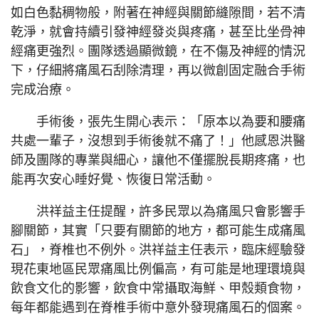
如白色黏稠物般，附著在神經與關節縫隙間，若不清
乾淨，就會持續引發神經發炎與疼痛，甚至比坐骨神
經痛更強烈。團隊透過顯微鏡，在不傷及神經的情況
下，仔細將痛風石刮除清理，再以微創固定融合手術
完成治療。
手術後，張先生開心表示：「原本以為要和腰痛
共處一輩子，沒想到手術後就不痛了！」他感恩洪醫
師及團隊的專業與細心，讓他不僅擺脫長期疼痛，也
能再次安心睡好覺、恢復日常活動。
洪祥益主任提醒，許多民眾以為痛風只會影響手
腳關節，其實「只要有關節的地方，都可能生成痛風
石」，脊椎也不例外。洪祥益主任表示，臨床經驗發
現花東地區民眾痛風比例偏高，有可能是地理環境與
飲食文化的影響，飲食中常攝取海鮮、甲殼類食物，
每年都能遇到在脊椎手術中意外發現痛風石的個案。