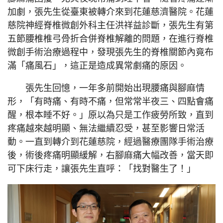
加劇，張先生從臺東被轉介來到花蓮慈濟醫院。花蓮
慈院神經脊椎微創外科主任洪祥益診斷，張先生有第
五節腰椎椎弓骨折合併脊椎解離的問題，在進行脊椎
微創手術治療過程中，發現張先生的脊椎關節內竟布
滿「痛風石」，這正是造成異常劇痛的原因。
張先生回憶，一年多前開始出現腰痛與腳麻情
形，「有時痛、有時不痛，但常常半夜三、四點會痛
醒，根本睡不好。」原以為只是工作疲勞所致，直到
疼痛越來越明顯、無法繼續忍受，甚至影響日常活
動。一直到轉介到花蓮慈院，經過醫療團隊手術治療
後，術後疼痛明顯緩解，右腳麻痛大幅改善，當天即
可下床行走，讓張先生直呼：「找對醫生了！」