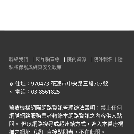
聯絡我們
|
反詐騙宣導
|
院內資源
|
院外報名
|
隱
私權保護與網頁安全政策
住址：970473 花蓮市中央路三段707號
電話：03-8561825
醫療機構網際網路資訊管理辦法聲明：禁止任何
網際網路服務業者轉錄本網路資訊之內容供人點
閱。 但以網路搜尋或超連結方式，進入本醫療機
構之網址（域）直接點閱者，不在此限。