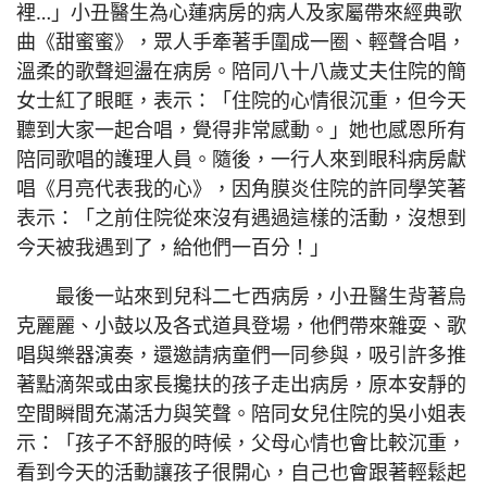
裡…」小丑醫生為心蓮病房的病人及家屬帶來經典歌
曲《甜蜜蜜》，眾人手牽著手圍成一圈、輕聲合唱，
溫柔的歌聲迴盪在病房。陪同八十八歲丈夫住院的簡
女士紅了眼眶，表示：「住院的心情很沉重，但今天
聽到大家一起合唱，覺得非常感動。」她也感恩所有
陪同歌唱的護理人員。隨後，一行人來到眼科病房獻
唱《月亮代表我的心》，因角膜炎住院的許同學笑著
表示：「之前住院從來沒有遇過這樣的活動，沒想到
今天被我遇到了，給他們一百分！」
最後一站來到兒科二七西病房，小丑醫生背著烏
克麗麗、小鼓以及各式道具登場，他們帶來雜耍、歌
唱與樂器演奏，還邀請病童們一同參與，吸引許多推
著點滴架或由家長攙扶的孩子走出病房，原本安靜的
空間瞬間充滿活力與笑聲。陪同女兒住院的吳小姐表
示：「孩子不舒服的時候，父母心情也會比較沉重，
看到今天的活動讓孩子很開心，自己也會跟著輕鬆起