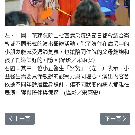
左、中圖：花蓮慈院二七西病房每逢節日都會結合衛
教或不同形式的演出舉辦活動，除了讓住在病房中的
小朋友能感受過節氣氛，也讓陪同住院的父母能夠和
孩子創造美好的回憶。(攝影／宋雨安）
右圖：其中一位小丑醫生「努努」（左一）表示，小
丑醫生需要具備敏銳的觀察力與同理心，演出內容會
依據不同年齡層量身設計，讓不同狀態的病人都能在
表演中獲得陪伴與療癒。(攝影／宋雨安）
上一篇文章: 醫護山海、共善保育 花蓮慈院與國家
下一篇文章
上一頁
下一頁