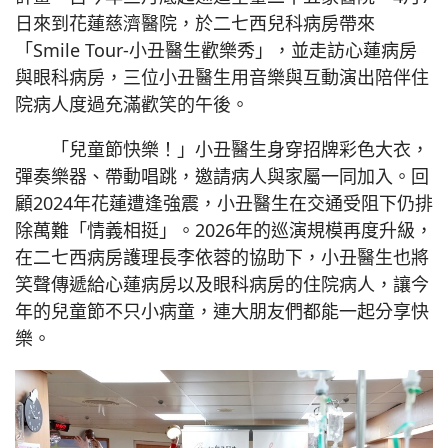
日來到花蓮慈濟醫院，於二七西兒科病房帶來
「Smile Tour-小丑醫生歡樂秀」，並走訪心蓮病房
與眼科病房，三位小丑醫生用音樂與互動演出陪伴住
院病人度過充滿歡笑的午後。
「兒童節快樂！」小丑醫生身穿招牌彩色大衣，
彈奏樂器、帶動唱跳，邀請病人與家屬一同加入。回
顧2024年花蓮遭逢強震，小丑醫生在交通受阻下仍排
除萬難「情義相挺」。2026年的巡演規模再度升級，
在二七西病房護理長李依蓉的協助下，小丑醫生也將
笑聲傳遞給心蓮病房以及眼科病房的住院病人，讓今
年的兒童節不只小病童，連大朋友們都能一起分享快
樂。