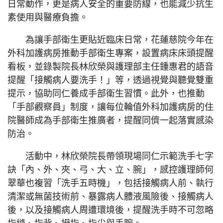
日常動作，更是病人安全的重要防線，也能減少抗生
素使用與醫療負擔。
為讓手部衛生更貼近臨床日常，花蓮慈院今年在
外科加護病房推動手部衛生專案，設置病床床頭提醒
看板，並錄製院長林欣榮與護理部主任鍾惠君的語音
提醒「接觸病人要洗手！」等，透過視覺與聽覺雙重
提示，協助同仁養成手部衛生習慣。此外，也推動
「手部觀察員」制度，讓每位輪值外科加護病房的住
院醫師成為手部衛生推廣者，提醒同儕一起落實感染
防治。
活動中，林欣榮院長帶領現場同仁示範洗手七字
訣「內、外、夾、弓、大、立、腕」，感控護理師何
翠華也複習「洗手五時機」，包括接觸病人前、執行
清潔或無菌技術前、暴露病人體液風險後、接觸病人
後，以及接觸病人周遭環境後，提醒洗手時不可忽略
指縫、指背、拇指、指尖與手腕。