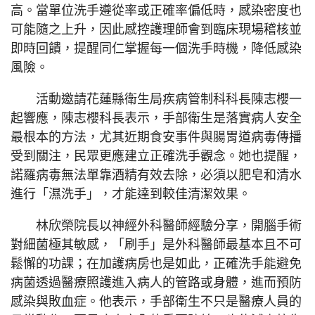
高。當單位洗手遵從率或正確率偏低時，感染密度也
可能隨之上升，因此感控護理師會到臨床現場稽核並
即時回饋，提醒同仁掌握每一個洗手時機，降低感染
風險。
活動邀請花蓮縣衛生局疾病管制科科長陳志櫻一
起響應，陳志櫻科長表示，手部衛生是落實病人安全
最根本的方法，尤其近期食安事件與腸胃道病毒傳播
受到關注，民眾更應建立正確洗手觀念。她也提醒，
諾羅病毒無法單靠酒精有效去除，必須以肥皂和清水
進行「濕洗手」，才能達到較佳清潔效果。
林欣榮院長以神經外科醫師經驗分享，開腦手術
對細菌極其敏感，「刷手」是外科醫師最基本且不可
鬆懈的功課；在加護病房也是如此，正確洗手能避免
病菌透過醫療照護進入病人的管路或身體，進而預防
感染與敗血症。他表示，手部衛生不只是醫療人員的