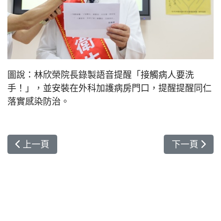
圖說：林欣榮院長錄製語音提醒「接觸病人要洗
手！」，並安裝在外科加護病房門口，提醒提醒同仁
落實感染防治。
上一篇文章: 要愛不要癌 花蓮慈院公開「預防婦癌
下一篇文章
上一頁
下一頁