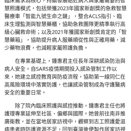
臨床需求為核心，持續發展貼近病人與家屬需要的智
慧照護模式，包括榮獲2023年國家新創獎的急救智慧
醫療車「智能九號生命之鏈」，整合ACLS指引、臨
床生理監測與智慧藥櫃，協助急救團隊更精準執行高
級心臟救命術；以及2021年獲國家新創獎肯定的「智
慧藥箱」，協助提升病人服藥順從性與正確用藥，減
少藥物浪費，也減輕家屬照護負擔。
在專業基礎上，鍾惠君主任長年深耕感染防治與
病人安全。自SARS疫情期間投入感染管制工作以
來，她建立感控教育與防疫流程，協助第一線同仁在
高風險環境中落實防護，也讓感染管制成為守護醫病
安全的重要日常。
除了院內臨床照護與感控推動，鍾惠君主任也將
護理專業延伸至社區、偏鄉與國際。她曾前往南非推
廣衛教，並在當地居家訪視中，觀察到志工照護愛滋
病患者時防護資源不足，回到臺灣後便製作居家訪視