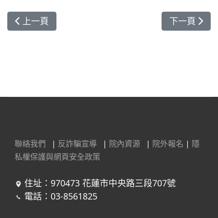
上一篇文章: 花蓮慈院 DynaMed LINE聊天機器
下一篇文章
上一頁
下一頁
聯絡我們
|
反詐騙宣導
|
院內資源
|
院外報名
|
隱
私權保護與網頁安全政策
住址：970473 花蓮市中央路三段707號
電話：03-8561825