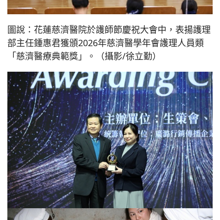
圖說：花蓮慈濟醫院於護師節慶祝大會中，表揚護理
部主任鍾惠君獲頒2026年慈濟醫學年會護理人員類
「慈濟醫療典範獎」。（攝影/徐立勤）