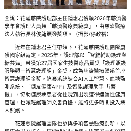
圖說：花蓮慈院護理部主任鍾惠君獲頒2026年慈濟醫
學年會護理人員類「慈濟醫療典範獎」，由慈濟醫療
法人執行長林俊龍頒發獎項。（攝影/徐政裕）
近年在鍾惠君主任帶領下，花蓮慈院護理團隊屢
獲國家級肯定。2025年，護理部以「智能輔助護理與
糖共舞」榮獲第27屆國家生技醫療品質獎「護理照護
服務類－智慧護理組」金獎，成為慈濟醫療體系首座
智慧護理組金獎。這套系統結合AI人工智慧、血糖監
測系統、「糖友健康APP」及智能護理助手「i菩
提」，協助糖尿病患者從住院到出院獲得連續性健康
管理，也減輕護理師文書負擔，能將更多時間投入病
人照護。
花蓮慈院護理團隊也參與多項智慧醫療創新，以