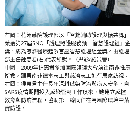
左圖：花蓮慈院護理部以「智能輔助護理與糖共舞」
榮獲第27屆SNQ「護理照護服務類－智慧護理組」金
獎，成為慈濟醫療體系首座智慧護理組金獎。由護理
部主任鍾惠君(右)代表領獎。（攝影/羅景譽）
中圖：2009年鍾惠君參加國際護理大會前往南非推廣
衛教，跟著南非德本志工與慈濟志工進行居家訪視。
右圖：鍾惠君主任長年深耕感染防治與病人安全，自
SARS疫情期間投入感染管制工作以來，她建立感控
教育與防疫流程，協助第一線同仁在高風險環境中落
實防護。