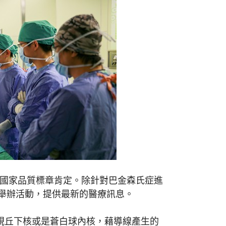
續獲國家品質標章肯定。除針對巴金森氏症進
舉辦活動，提供最新的醫療訊息。
視丘下核或是蒼白球內核，藉導線產生的