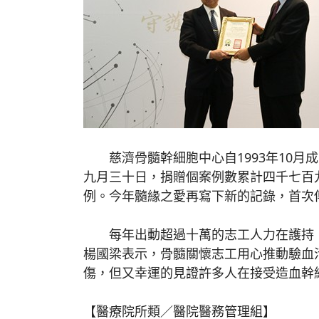
慈濟骨髓幹細胞中心自1993年10月
九月三十日，捐贈個案例數累計四千七百
例。今年髓緣之愛再寫下新的記錄，首次
每年出動超過十萬的志工人力在護持，
楊國梁表示，骨髓關懷志工用心推動驗血
傷，但又幸運的見證許多人在接受造血幹
【醫療院所類／醫院醫務管理組】