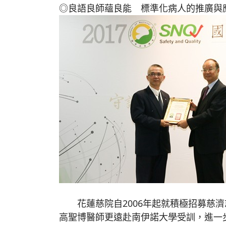
◎良語良師蘊良能 標準化病人的推廣與
花蓮慈院自2006年起就積極招募慈濟
高聖博醫師更遠赴南伊諾大學受訓，進一