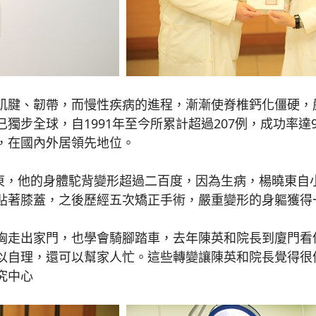
腱、韌帶，而慢性疾病的進程，漸漸使脊椎鈣化僵硬，
步全球，自1991年至今所累計超過207例，成功率達9
，在國內外居領先地位。
東，他的身體駝背變形超過二百度，因為生病，楊曉東自
貼著膝蓋，之後歷經五次矯正手術，嚴重變形的身軀獲得
走出家門，也學會騎腳踏車，去年陳英和院長到廈門看
以自理，還可以幫家人忙。這些轉變讓陳英和院長覺得很
究中心