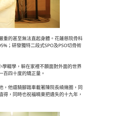
嚴重的甚至無法直起身體。花蓮慈院骨科
5%；研發獨特二段式SPO及PSO切骨術
小學輟學，躲在家裡不願面對外面的世界
一百四十度的矯正量。
他，他還騎腳踏車載著陳院長繞幾圈，同
值得，同時也祝福曉東把遺失的十九年，