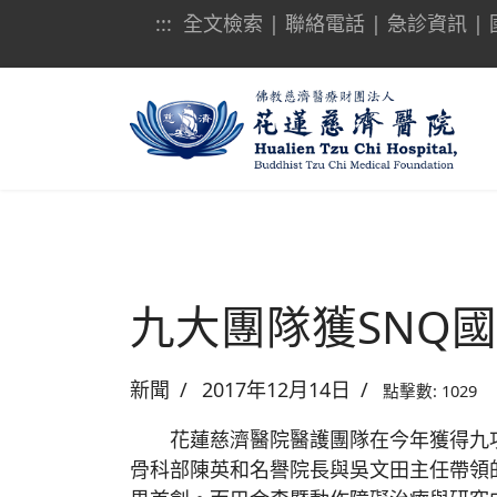
:::
全文檢索
|
聯絡電話
|
急診資訊
|
九大團隊獲SNQ
新聞
2017年12月14日
點擊數: 1029
花蓮慈濟醫院醫護團隊在今年獲得九項
骨科部陳英和名譽院長與吳文田主任帶領的