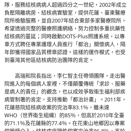
隊，服務結核病病人超過四分之一世紀，2002年成立
負壓隔離病房、結核病實驗室，提供花蓮、臺東醫療
院所檢驗服務，並自2007年結合東部多家醫療院所，
希望透過完整的醫療照護網絡，努力控制多重抗藥性
結核病的蔓延；同時啟動DOTS-Plus照護系統，以專
車方式聘任專業護理人員進行「都治」關懷病人，隔
年即獲得國家品質標章認證。這樣的運作模式，也受
到臺灣其他區結核病防治團隊的肯定。
高瑞和院長指出，李仁智主任帶領團隊，走出醫
院進入的每個病人家裡，不僅顛覆傳統「求診、服藥
是病人的責任」的觀念，也以成效爭取衛生福利部疾
病管制署的肯定，支持推動「都治計畫」。2011年，
花蓮慈院結核病收案的完治率83.1％，雖未達
WHO（世界衛生組織）的85％，但高於2010年全臺
的71.1％及花蓮縣的77.4％。在花東山地鄉因以專案
個管師介入，結核病痰陽性個案完治率86.8％，高於