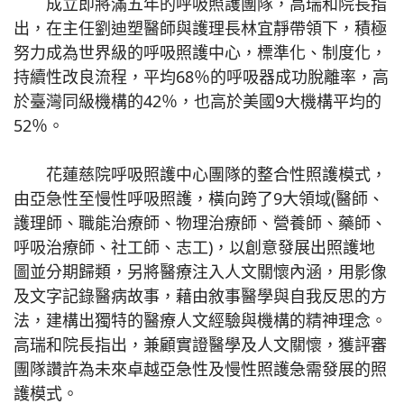
成立即將滿五年的呼吸照護團隊，高瑞和院長指
出，在主任劉迪塑醫師與護理長林宜靜帶領下，積極
努力成為世界級的呼吸照護中心，標準化、制度化，
持續性改良流程，平均68％的呼吸器成功脫離率，高
於臺灣同級機構的42％，也高於美國9大機構平均的
52％。
花蓮慈院呼吸照護中心團隊的整合性照護模式，
由亞急性至慢性呼吸照護，橫向跨了9大領域(醫師、
護理師、職能治療師、物理治療師、營養師、藥師、
呼吸治療師、社工師、志工)，以創意發展出照護地
圖並分期歸類，另將醫療注入人文關懷內涵，用影像
及文字記錄醫病故事，藉由敘事醫學與自我反思的方
法，建構出獨特的醫療人文經驗與機構的精神理念。
高瑞和院長指出，兼顧實證醫學及人文關懷，獲評審
團隊讚許為未來卓越亞急性及慢性照護急需發展的照
護模式。