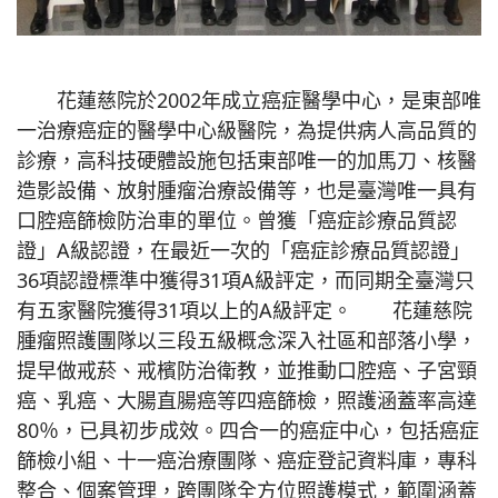
花蓮慈院於2002年成立癌症醫學中心，是東部唯
一治療癌症的醫學中心級醫院，為提供病人高品質的
診療，高科技硬體設施包括東部唯一的加馬刀、核醫
造影設備、放射腫瘤治療設備等，也是臺灣唯一具有
口腔癌篩檢防治車的單位。曾獲「癌症診療品質認
證」A級認證，在最近一次的「癌症診療品質認證」
36項認證標準中獲得31項A級評定，而同期全臺灣只
有五家醫院獲得31項以上的A級評定。 花蓮慈院
腫瘤照護團隊以三段五級概念深入社區和部落小學，
提早做戒菸、戒檳防治衛教，並推動口腔癌、子宮頸
癌、乳癌、大腸直腸癌等四癌篩檢，照護涵蓋率高達
80％，已具初步成效。四合一的癌症中心，包括癌症
篩檢小組、十一癌治療團隊、癌症登記資料庫，專科
整合、個案管理，跨團隊全方位照護模式，範圍涵蓋