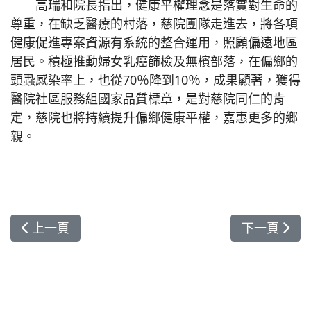
高瑞和院長指出，健康平權理念是落實對生命的
尊重，在缺乏醫療的村落，慈院團隊走進去，將各項
健康促進專案資源有系統的整合運用，照顧偏遠地區
居民。積極推動婦女乳癌篩檢及無檳部落，在偏鄉的
頭蝨感染率上，也從70％降到10％，成果顯著，獲得
醫院社區服務組國家品質標章，是對慈院同仁的肯
定，慈院也將持續提升偏鄉健康平權，嘉惠更多的鄉
親。
上一篇文章: 戒斷酒癮 專業治療易成功
下一篇文章:
上一頁
下一頁